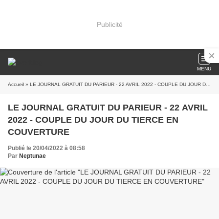
Publicité
MENU
Accueil
» LE JOURNAL GRATUIT DU PARIEUR - 22 AVRIL 2022 - COUPLE DU JOUR DU TIERCE EN COUVERTURE
LE JOURNAL GRATUIT DU PARIEUR - 22 AVRIL
2022 - COUPLE DU JOUR DU TIERCE EN
COUVERTURE
Publié le 20/04/2022 à 08:58
Par
Neptunae