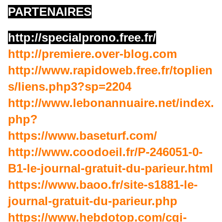
PARTENAIRES
http://specialprono.free.fr/
http://premiere.over-blog.com
http://www.rapidoweb.free.fr/toplien
s/liens.php3?sp=2204
http://www.lebonannuaire.net/index.
php?
https://www.baseturf.com/
http://www.coodoeil.fr/P-246051-0-
B1-le-journal-gratuit-du-parieur.html
https://www.baoo.fr/site-s1881-le-
journal-gratuit-du-parieur.php
https://www.hebdotop.com/cgi-