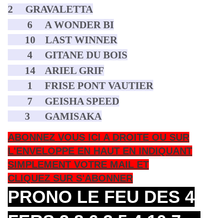
2 GRAVALETTA
6 A WONDER BI
10 LAST WINNER
4 GITANE DU BOIS
14 ARIEL GRIF
1 FRISE PONT VAUTIER
7 GEISHA SPEED
3 GAMISAKA
ABONNEZ VOUS ICI A DROITE OU SUR
L'ENVELOPPE EN HAUT EN INDIQUANT
SIMPLEMENT VOTRE MAIL ET
CLIQUEZ SUR S'ABONNER
PRONO LE FEU DES 4