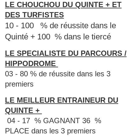
LE CHOUCHOU DU QUINTE + ET
DES TURFISTES
10 - 100 % de réussite dans le
Quinté + 100 % dans le tiercé
LE SPECIALISTE DU PARCOURS /
HIPPODROME
03 - 80 % de réussite dans les 3
premiers
LE MEILLEUR ENTRAINEUR DU
QUINTE +
04 - 17 % GAGNANT 36 %
PLACE dans les 3 premiers