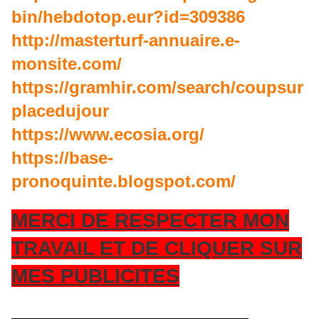
bin/hebdotop.eur?id=309386
http://masterturf-annuaire.e-
monsite.com/
https://gramhir.com/search/coupsur
placedujour
https://www.ecosia.org/
https://base-
pronoquinte.blogspot.com/
MERCI DE RESPECTER MON
TRAVAIL ET DE CLIQUER SUR
MES PUBLICITES