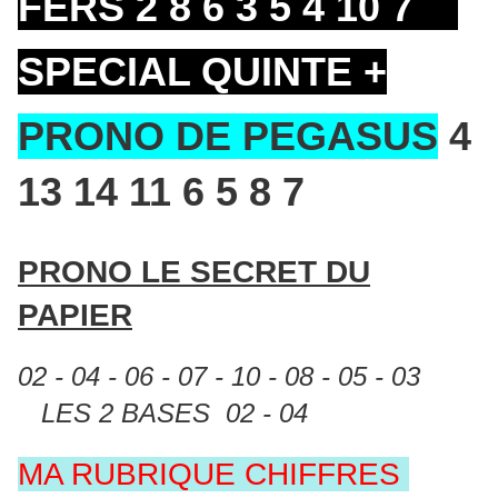
FERS 2 8 6 3 5 4 10 7
SPECIAL QUINTE +
PRONO DE PEGASUS
4
13 14 11 6 5 8 7
PRONO LE SECRET DU
PAPIER
02 - 04 - 06 - 07 - 10 - 08 - 05 - 03
LES 2 BASES 02 - 04
MA RUBRIQUE CHIFFRES