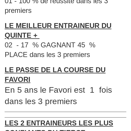
01 - 100 % de réussite dans les 3
premiers
LE MEILLEUR ENTRAINEUR DU
QUINTE +
02 - 17 % GAGNANT 45 %
PLACE dans les 3 premiers
LE PASSE DE LA COURSE DU
FAVORI
En 5 ans le Favori est 1 fois
dans les 3 premiers
____________________________________________________
____________________________________________________
LES 2 ENTRAINEURS LES PLUS