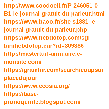
http://www.coodoeil.fr/P-246051-0-
B1-le-journal-gratuit-du-parieur.html
https://www.baoo.fr/site-s1881-le-
journal-gratuit-du-parieur.php
https://www.hebdotop.com/cgi-
bin/hebdotop.eur?id=309386
http://masterturf-annuaire.e-
monsite.com/
https://gramhir.com/search/coupsur
placedujour
https://www.ecosia.org/
https://base-
pronoquinte.blogspot.com/