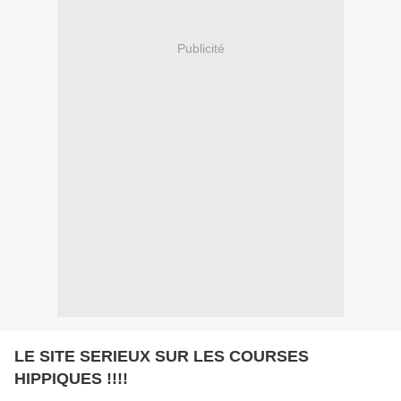
Publicité
LE SITE SERIEUX SUR LES COURSES
HIPPIQUES !!!!