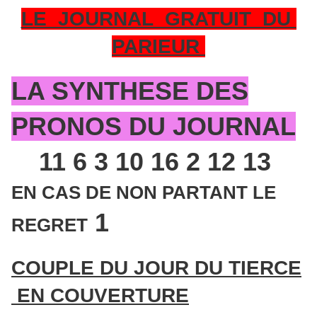
LE JOURNAL GRATUIT DU
PARIEUR
LA SYNTHESE DES
PRONOS DU JOURNAL
11 6 3 10 16 2 12 13
EN CAS DE NON PARTANT LE
1
REGRET
COUPLE DU JOUR DU TIERCE
EN COUVERTURE