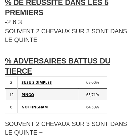
% DE REUSSITE DANS LES 5
PREMIERS
-2 6 3
SOUVENT 2 CHEVAUX SUR 3 SONT DANS
LE QUINTE +
____________________________________________________
____________________________________________________
% ADVERSAIRES BATTUS DU
TIERCE
2
SUSU'S DIMPLES
69,00%
12
PINGO
65,71%
6
NOTTINGHAM
64,50%
SOUVENT 2 CHEVAUX SUR 3 SONT DANS
LE QUINTE +