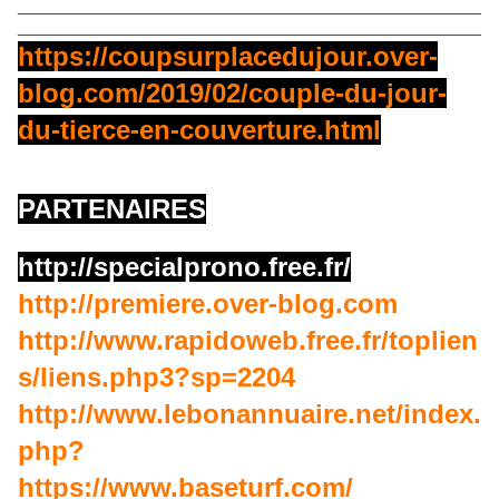
____________________________________________________
____________________________________________________
https://coupsurplacedujour.over-
blog.com/2019/02/couple-du-jour-
du-tierce-en-couverture.html
PARTENAIRES
http://specialprono.free.fr/
http://premiere.over-blog.com
http://www.rapidoweb.free.fr/toplien
s/liens.php3?sp=2204
http://www.lebonannuaire.net/index.
php?
https://www.baseturf.com/