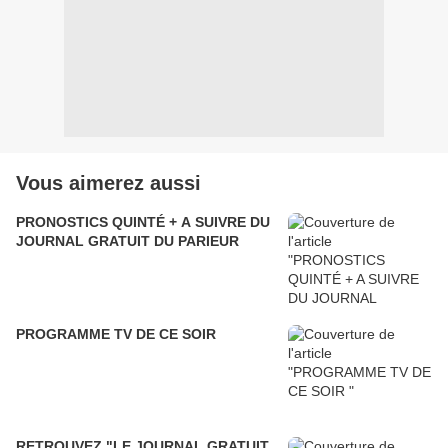
Vous aimerez aussi
PRONOSTICS QUINTÉ + A SUIVRE DU
JOURNAL GRATUIT DU PARIEUR
PROGRAMME TV DE CE SOIR
RETROUVEZ "LE JOURNAL GRATUIT