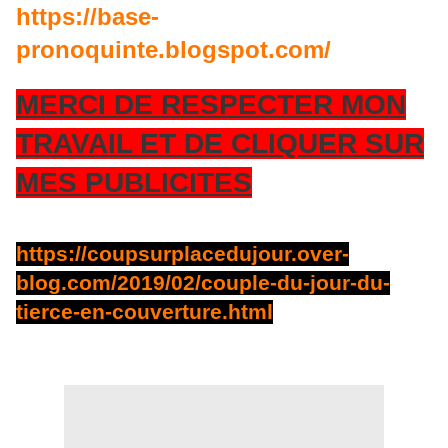
https://base-
pronoquinte.blogspot.com/
MERCI DE RESPECTER MON
TRAVAIL ET DE CLIQUER SUR
MES PUBLICITES
https://coupsurplacedujour.over-
blog.com/2019/02/couple-du-jour-du-
tierce-en-couverture.html