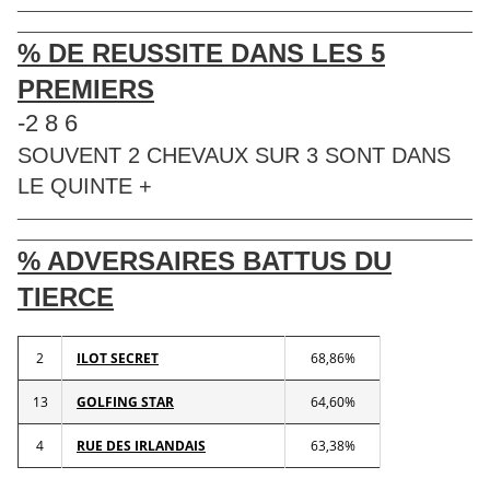
____________________________________________________
____________________________________________________
% DE REUSSITE DANS LES 5
PREMIERS
-2 8 6
SOUVENT 2 CHEVAUX SUR 3 SONT DANS
LE QUINTE +
____________________________________________________
____________________________________________________
% ADVERSAIRES BATTUS DU
TIERCE
2
ILOT SECRET
68,86%
13
GOLFING STAR
64,60%
4
RUE DES IRLANDAIS
63,38%