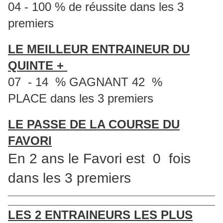
04 - 100 % de réussite dans les 3
premiers
LE MEILLEUR ENTRAINEUR DU
QUINTE +
07 - 14 % GAGNANT 42 %
PLACE dans les 3 premiers
LE PASSE DE LA COURSE DU
FAVORI
En 2 ans le Favori est 0 fois
dans les 3 premiers
____________________________________________________
____________________________________________________
LES 2 ENTRAINEURS LES PLUS