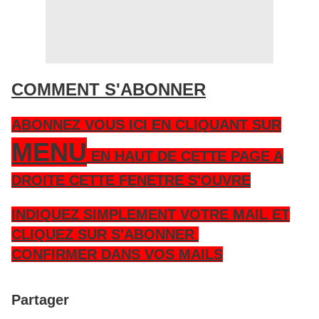
COMMENT S'ABONNER
ABONNEZ VOUS ICI EN CLIQUANT SUR
MENU
EN HAUT DE CETTE PAGE A
DROITE CETTE FENETRE S'OUVRE
INDIQUEZ SIMPLEMENT VOTRE MAIL ET
CLIQUEZ SUR S'ABONNER
CONFIRMER DANS VOS MAILS
Partager