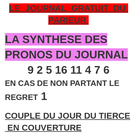
LE JOURNAL GRATUIT DU
PARIEUR
LA SYNTHESE DES
PRONOS DU JOURNAL
9 2 5 16 11 4 7 6
EN CAS DE NON PARTANT LE
1
REGRET
COUPLE DU JOUR DU TIERCE
EN COUVERTURE