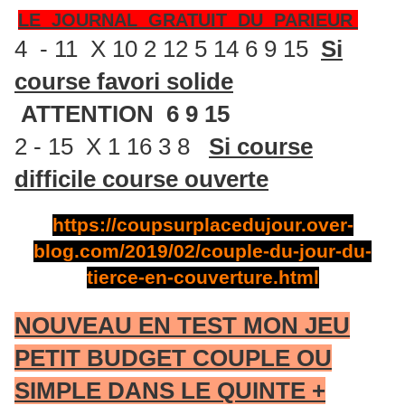
LE JOURNAL GRATUIT DU PARIEUR
4 - 11 X 10 2 12 5 14 6 9 15
Si
course favori solide
ATTENTION 6 9 15
2 - 15 X 1 16 3 8
Si course
difficile course ouverte
https://coupsurplacedujour.over-
blog.com/2019/02/couple-du-jour-du-
tierce-en-couverture.html
NOUVEAU EN TEST MON JEU
PETIT BUDGET COUPLE OU
SIMPLE DANS LE QUINTE +