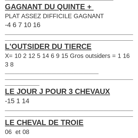
GAGNANT DU QUINTE +
PLAT ASSEZ DIFFICILE GAGNANT
-4 6 7 10 16
____________________________________________________
____________________________________________________
L'OUTSIDER DU TIERCE
X= 10 2 12 5 14 6 9 15 Gros outsiders = 1 16
3 8
______________________________________
____________________________________________________
______________
LE JOUR J POUR 3 CHEVAUX
-15 1 14
____________________________________________________
____________________________________________________
LE CHEVAL DE TROIE
06 et 08