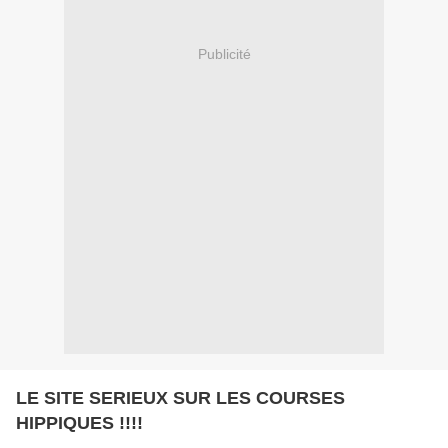
Publicité
LE SITE SERIEUX SUR LES COURSES
HIPPIQUES !!!!