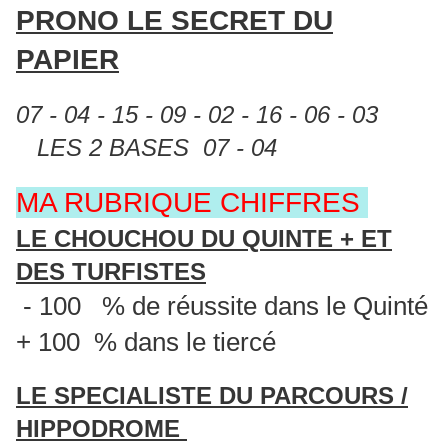
PRONO LE SECRET DU
PAPIER
07 - 04 - 15 - 09 - 02 - 16 - 06 - 03
LES 2 BASES 07 - 04
MA RUBRIQUE CHIFFRES
LE CHOUCHOU DU QUINTE + ET
DES TURFISTES
- 100 % de réussite dans le Quinté
+ 100 % dans le tiercé
LE SPECIALISTE DU PARCOURS /
HIPPODROME