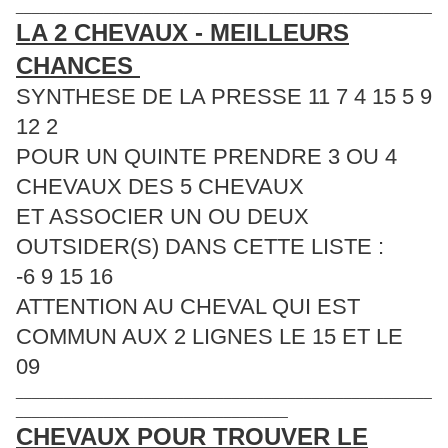
____________________________________________________
LA 2 CHEVAUX - MEILLEURS
CHANCES
SYNTHESE DE LA PRESSE 11 7 4 15 5 9
12 2
POUR UN QUINTE PRENDRE 3 OU 4
CHEVAUX DES 5 CHEVAUX
ET ASSOCIER UN OU DEUX
OUTSIDER(S) DANS CETTE LISTE :
-6 9 15 16
ATTENTION AU CHEVAL QUI EST
COMMUN AUX 2 LIGNES LE 15 ET LE
09
____________________________________________________
__________________________________
CHEVAUX POUR TROUVER LE