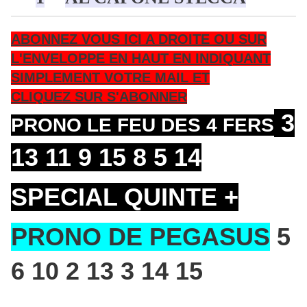
ABONNEZ VOUS ICI A DROITE OU SUR
L'ENVELOPPE EN HAUT EN INDIQUANT
SIMPLEMENT VOTRE MAIL ET
CLIQUEZ SUR S'ABONNER
3
PRONO LE FEU DES 4 FERS
13 11 9 15 8 5 14
SPECIAL QUINTE +
PRONO DE PEGASUS
5
6 10 2 13 3 14 15