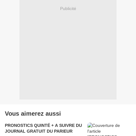
Publicité
Vous aimerez aussi
PRONOSTICS QUINTÉ + A SUIVRE DU
JOURNAL GRATUIT DU PARIEUR