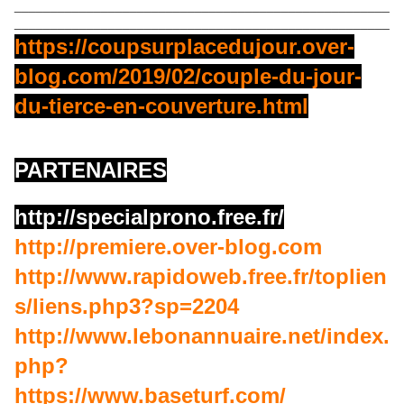
____________________________________________________
____________________________________________________
https://coupsurplacedujour.over-
blog.com/2019/02/couple-du-jour-
du-tierce-en-couverture.html
PARTENAIRES
http://specialprono.free.fr/
http://premiere.over-blog.com
http://www.rapidoweb.free.fr/toplien
s/liens.php3?sp=2204
http://www.lebonannuaire.net/index.
php?
https://www.baseturf.com/