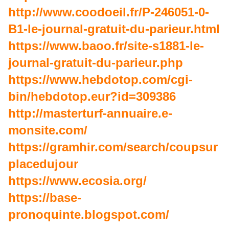
http://www.coodoeil.fr/P-246051-0-
B1-le-journal-gratuit-du-parieur.html
https://www.baoo.fr/site-s1881-le-
journal-gratuit-du-parieur.php
https://www.hebdotop.com/cgi-
bin/hebdotop.eur?id=309386
http://masterturf-annuaire.e-
monsite.com/
https://gramhir.com/search/coupsur
placedujour
https://www.ecosia.org/
https://base-
pronoquinte.blogspot.com/