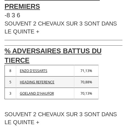
PREMIERS
-8 3 6
SOUVENT 2 CHEVAUX SUR 3 SONT DANS
LE QUINTE +
____________________________________________________
____________________________________________________
% ADVERSAIRES BATTUS DU
TIERCE
8
ENZO D'ESSARTS
71,13%
5
HEADING REFERENCE
70,88%
3
GOELAND D'HAUFOR
70,13%
SOUVENT 2 CHEVAUX SUR 3 SONT DANS
LE QUINTE +