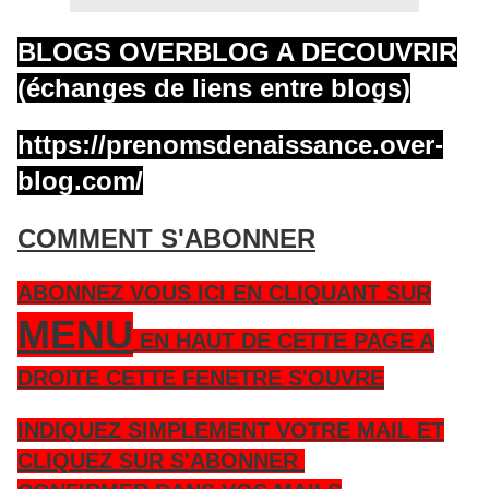
BLOGS OVERBLOG A DECOUVRIR
(échanges de liens entre blogs)
https://prenomsdenaissance.over-
blog.com/
COMMENT S'ABONNER
ABONNEZ VOUS ICI EN CLIQUANT SUR
MENU
EN HAUT DE CETTE PAGE A
DROITE CETTE FENETRE S'OUVRE
INDIQUEZ SIMPLEMENT VOTRE MAIL ET
CLIQUEZ SUR S'ABONNER