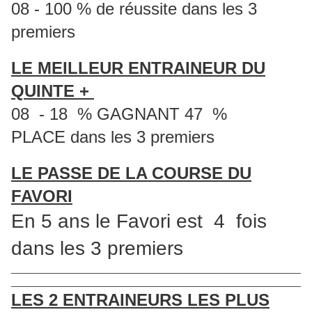
08 - 100 % de réussite dans les 3
premiers
LE MEILLEUR ENTRAINEUR DU
QUINTE +
08 - 18 % GAGNANT 47 %
PLACE dans les 3 premiers
LE PASSE DE LA COURSE DU
FAVORI
En 5 ans le Favori est 4 fois
dans les 3 premiers
____________________________________________________
____________________________________________________
LES 2 ENTRAINEURS LES PLUS