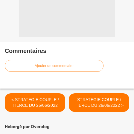
Commentaires
Ajouter un commentaire
< STRATEGIE COUPLE /
STRATEGIE COUPLE /
TIERCE DU 25/06/2022
TIERCE DU 26/06/2022 >
Hébergé par Overblog