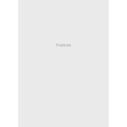
Publicité