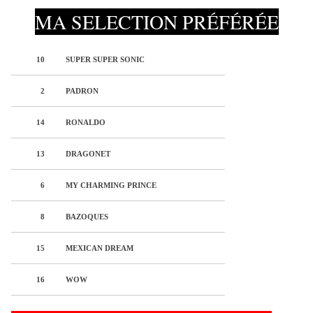
MA SELECTION PRÉFÉRÉE
10
SUPER SUPER SONIC
2
PADRON
14
RONALDO
13
DRAGONET
6
MY CHARMING PRINCE
8
BAZOQUES
15
MEXICAN DREAM
16
WOW