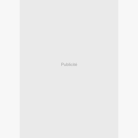
Publicité