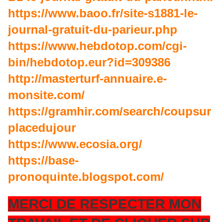
https://www.baoo.fr/site-s1881-le-
journal-gratuit-du-parieur.php
https://www.hebdotop.com/cgi-
bin/hebdotop.eur?id=309386
http://masterturf-annuaire.e-
monsite.com/
https://gramhir.com/search/coupsur
placedujour
https://www.ecosia.org/
https://base-
pronoquinte.blogspot.com/
MERCI DE RESPECTER MON