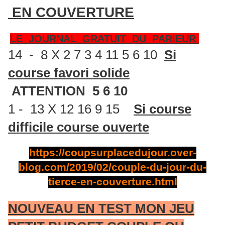
EN COUVERTURE
LE JOURNAL GRATUIT DU PARIEUR
14 - 8 X 2 7 3 4 11 5 6 10
Si
course favori solide
ATTENTION 5 6 10
1 - 13 X 12 16 9 15
Si course
difficile course ouverte
https://coupsurplacedujour.over-
blog.com/2019/02/couple-du-jour-du-
tierce-en-couverture.html
NOUVEAU EN TEST MON JEU