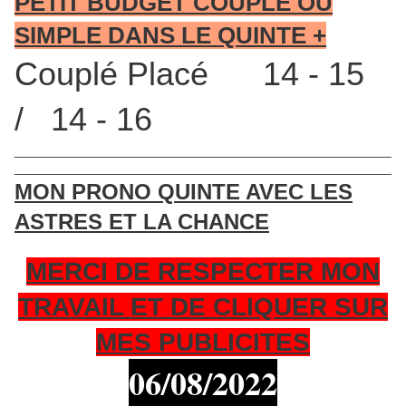
PETIT BUDGET COUPLE OU
SIMPLE DANS LE QUINTE +
Couplé Placé 14 - 15
/ 14 - 16
____________________________________________________
____________________________________________________
MON PRONO QUINTE AVEC LES
ASTRES ET LA CHANCE
MERCI DE RESPECTER MON
TRAVAIL ET DE CLIQUER SUR
MES PUBLICITES
06/08
/2022