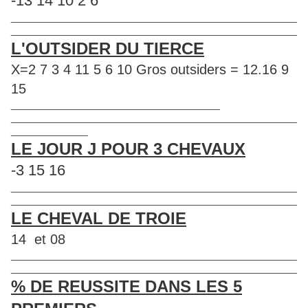
-13 14 10 2 6
____________________________________________________
____________________________________________________
L'OUTSIDER DU TIERCE
X=2 7 3 4 11 5 6 10 Gros outsiders = 12.16 9
15
______________________________________
____________________________________________________
______________
LE JOUR J POUR 3 CHEVAUX
-3 15 16
____________________________________________________
____________________________________________________
LE CHEVAL DE TROIE
14 et 08
____________________________________________________
____________________________________________________
% DE REUSSITE DANS LES 5