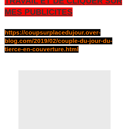
TRAVAIL ET DE CLIQUER SUR
MES PUBLICITES
https://coupsurplacedujour.over-
blog.com/2019/02/couple-du-jour-du-
tierce-en-couverture.html