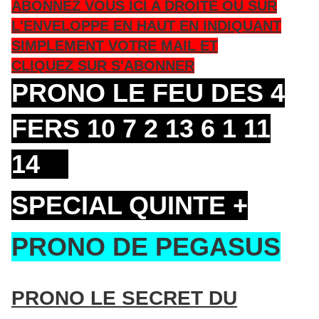
ABONNEZ VOUS ICI A DROITE OU SUR
L'ENVELOPPE EN HAUT EN INDIQUANT
SIMPLEMENT VOTRE MAIL ET
CLIQUEZ SUR S'ABONNER
PRONO LE FEU DES 4
FERS 10 7 2 13 6 1 11
14
SPECIAL QUINTE +
PRONO DE PEGASUS
PRONO LE SECRET DU