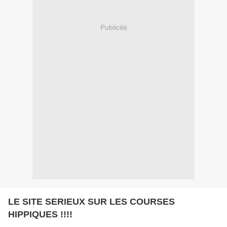
Publicité
LE SITE SERIEUX SUR LES COURSES
HIPPIQUES !!!!