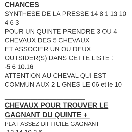
CHANCES
SYNTHESE DE LA PRESSE 14 8 1 13 10
4 6 3
POUR UN QUINTE PRENDRE 3 OU 4
CHEVAUX DES 5 CHEVAUX
ET ASSOCIER UN OU DEUX
OUTSIDER(S) DANS CETTE LISTE :
-5 6 10.16
ATTENTION AU CHEVAL QUI EST
COMMUN AUX 2 LIGNES LE 06 et le 10
____________________________________________________
__________________________________
CHEVAUX POUR TROUVER LE
GAGNANT DU QUINTE +
PLAT ASSEZ DIFFICILE GAGNANT