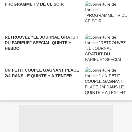
PROGRAMME TV DE CE SOIR
RETROUVEZ "LE JOURNAL GRATUIT
DU PARIEUR" SPECIAL QUINTE +
HEBDO
UN PETIT COUPLE GAGNANT PLACE
2/4 DANS LE QUINTE + A TENTER