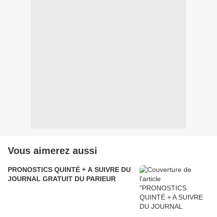
Vous aimerez aussi
PRONOSTICS QUINTÉ + A SUIVRE DU
JOURNAL GRATUIT DU PARIEUR