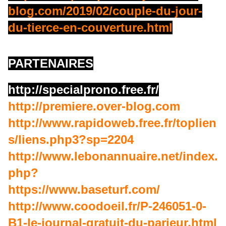
blog.com/2019/02/couple-du-jour-
du-tierce-en-couverture.html
PARTENAIRES
http://specialprono.free.fr/
http://premiere.over-blog.com
http://www.rapidoweb.free.fr/toplien
s/liens.php3?sp=2204
http://www.lebonannuaire.net/index.
php?
https://www.baseturf.com/
http://www.coodoeil.fr/P-246051-0-
B1-le-journal-gratuit-du-parieur.html