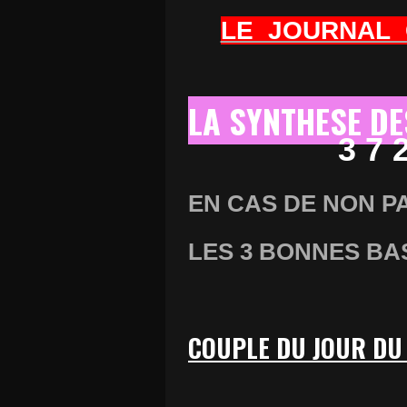
LE JOURNAL 
LA SYNTHESE D
3 7 
EN CAS DE NON P
LES 3 BONNES BA
COUPLE DU JOUR DU