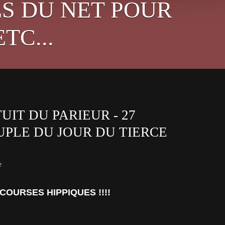
S DU NET POUR
TC...
IT DU PARIEUR - 27
OUPLE DU JOUR DU TIERCE
e
COURSES HIPPIQUES !!!!