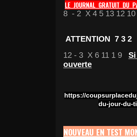
LE JOURNAL GRATUIT DU P
8 - 2 X 4 5 13 12 10
ATTENTION 7 3 2
12 - 3 X 6 11 1 9
Si
ouverte
https://coupsurplacedu
du-jour-du-t
Si
u
NOUVEAU EN TEST MON