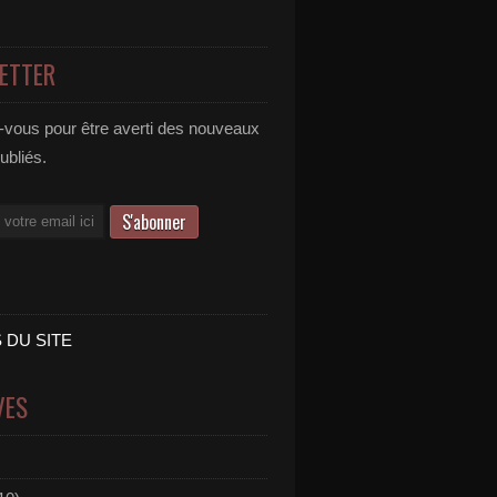
ETTER
vous pour être averti des nouveaux
publiés.
 DU SITE
VES