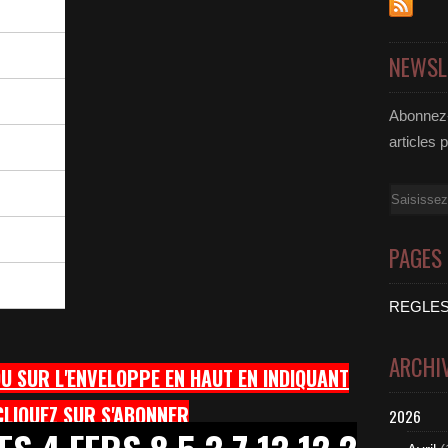
NEWSL
Abonnez-
articles 
Email
PAGES
REGLES
ARCHI
OU SUR L'ENVELOPPE EN HAUT EN INDIQUANT
CLIQUEZ SUR S'ABONNER
2026