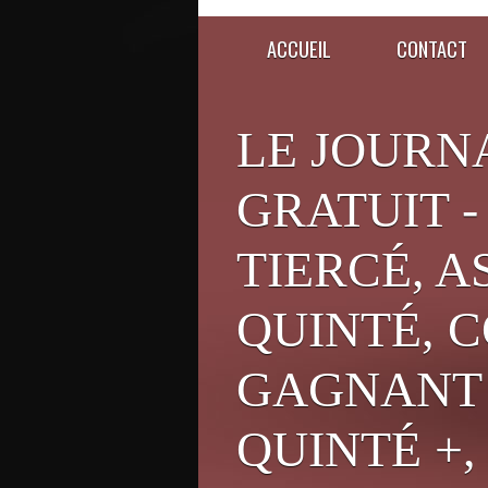
ACCUEIL
CONTACT
LE JOURN
GRATUIT -
TIERCÉ, A
QUINTÉ, C
GAGNANT 
QUINTÉ +