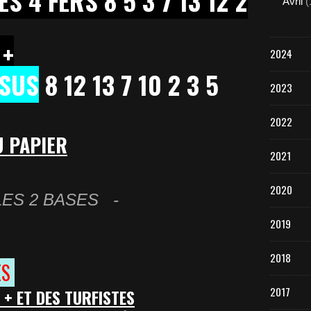
S 4 FERS 8 5 3 7 13 12 2
Avril
(
 +
2024
ASUS
8 12 13 7 10 2 3 5
2023
2022
U PAPIER
2021
2020
ES 2 BASES -
2019
2018
ES
2017
+ ET DES TURFISTES