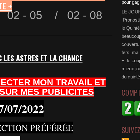
TE +
 02 - 05 / 02 - 08
LE JOU
Pronosti
Subscribe Now
le Quinté
_____________________________________________
beaucoup 
couvertur
fers, ma 
 LES ASTRES ET LA CHANCE
+, le cou
mieux jou
du quinté
ECTER MON TRAVAIL ET
 SUR MES PUBLICITES
COMPT
7/07
/2022
ECTION PRÉFÉRÉE
SUIVE