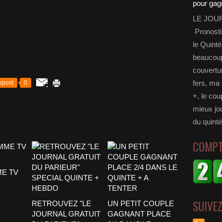
LE JOU
Pronosti
le Quinté
beaucoup 
couvertur
fers, ma 
epost
0
+, le cou
mieux jou
du quinté
COMPT
E TV
SUIVE
RETROUVEZ "LE
UN PETIT COUPLE
JOURNAL GRATUIT
GAGNANT PLACE