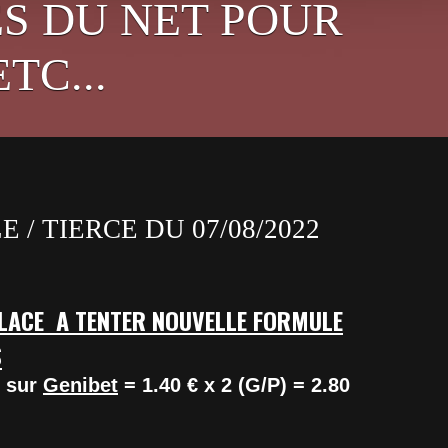
S DU NET POUR
TC...
 / TIERCE DU 07/08/2022
LACE A TENTER NOUVELLE FORMULE
S
€ sur
Genibet
= 1.40 € x 2 (G/P) = 2.80