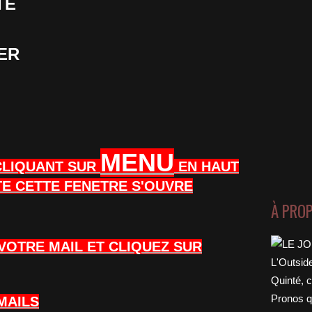
TE
ER
MENU
CLIQUANT SUR
EN HAUT
TE CETTE FENETRE S'OUVRE
À PRO
VOTRE MAIL ET CLIQUEZ SUR
MAILS