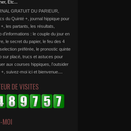
RNAL GRATUIT DU PARIEUR,
cs du Quinté +, journal hippique pour
 +, les partants, les résultats,
d'informations : le couple du jour en
e, le secret du papier, le feu des 4
selection préférée, le pronostic quinte
p sur placé, trucs et astuces pour
er aux courses hippiques, l'outsider
 +, suivez-moi ici et bienvenue....
EUR DE VISITES
Z-MOI