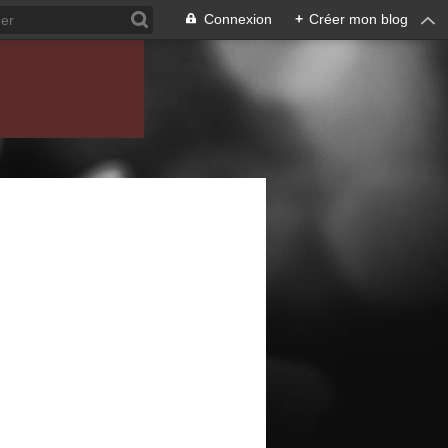
Connexion
+
Créer mon blog