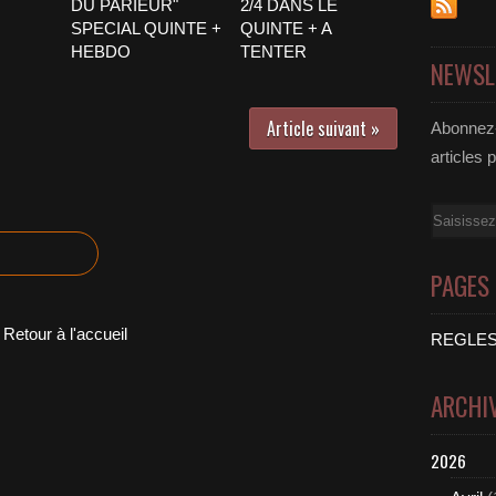
DU PARIEUR"
2/4 DANS LE
SPECIAL QUINTE +
QUINTE + A
HEBDO
TENTER
NEWSL
Article suivant »
Abonnez-
articles 
Email
PAGES
Retour à l'accueil
REGLES
ARCHI
2026