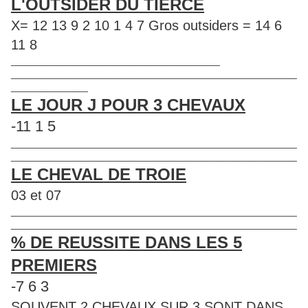
L'OUTSIDER DU TIERCE
X= 12 13 9 2 10 1 4 7
Gros outsiders = 14 6
11 8
______________________________________
____________________________________________________
______________
LE JOUR J POUR 3 CHEVAUX
-11 1 5
____________________________________________________
____________________________________________________
LE CHEVAL DE TROIE
03 et 07
____________________________________________________
____________________________________________________
% DE REUSSITE DANS LES 5
PREMIERS
-7 6 3
SOUVENT 2 CHEVAUX SUR 3 SONT DANS