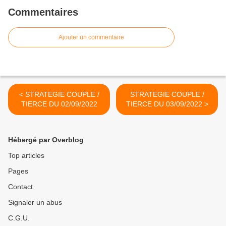
Commentaires
Ajouter un commentaire
< STRATEGIE COUPLE /
STRATEGIE COUPLE /
TIERCE DU 02/09/2022
TIERCE DU 03/09/2022 >
Hébergé par Overblog
Top articles
Pages
Contact
Signaler un abus
C.G.U.