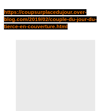
https://coupsurplacedujour.over-
blog.com/2019/02/couple-du-jour-du-
tierce-en-couverture.html