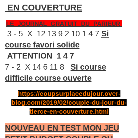
EN COUVERTURE
LE JOURNAL GRATUIT DU PARIEUR
3 - 5 X 12 13 9 2 10 1 4 7
Si
course favori solide
ATTENTION 1 4 7
7 - 2 X 14 6 11 8
Si course
difficile course ouverte
https://coupsurplacedujour.over-
blog.com/2019/02/couple-du-jour-du-
tierce-en-couverture.html
NOUVEAU EN TEST MON JEU