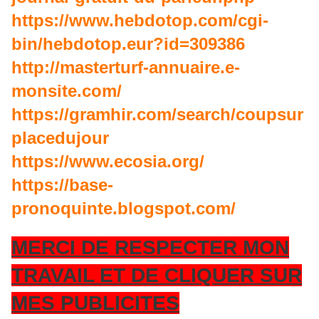
https://www.hebdotop.com/cgi-
bin/hebdotop.eur?id=309386
http://masterturf-annuaire.e-
monsite.com/
https://gramhir.com/search/coupsur
placedujour
https://www.ecosia.org/
https://base-
pronoquinte.blogspot.com/
MERCI DE RESPECTER MON
TRAVAIL ET DE CLIQUER SUR
MES PUBLICITES