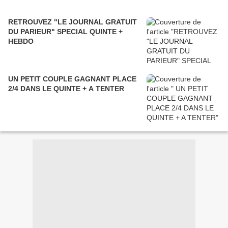
RETROUVEZ "LE JOURNAL GRATUIT
DU PARIEUR" SPECIAL QUINTE +
HEBDO
UN PETIT COUPLE GAGNANT PLACE
2/4 DANS LE QUINTE + A TENTER