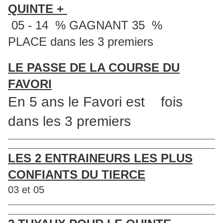
QUINTE +
05 - 14 % GAGNANT 35 %
PLACE dans les 3 premiers
LE PASSE DE LA COURSE DU
FAVORI
En 5 ans le Favori est fois
dans les 3 premiers
____________________________________________________
____________________________________________________
LES 2 ENTRAINEURS LES PLUS
CONFIANTS DU TIERCE
03 et 05
____________________________________________________
____________________________________________________