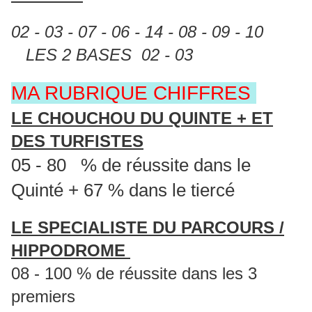
02 - 03 - 07 - 06 - 14 - 08 - 09 - 10
LES 2 BASES 02 - 03
MA RUBRIQUE CHIFFRES
LE CHOUCHOU DU QUINTE + ET
DES TURFISTES
05 - 80 % de réussite dans le
Quinté + 67 % dans le tiercé
LE SPECIALISTE DU PARCOURS /
HIPPODROME
08 - 100 % de réussite dans les 3
premiers