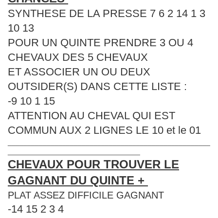
SYNTHESE DE LA PRESSE 7 6 2 14 1 3
10 13
POUR UN QUINTE PRENDRE 3 OU 4
CHEVAUX DES 5 CHEVAUX
ET ASSOCIER UN OU DEUX
OUTSIDER(S) DANS CETTE LISTE :
-9 10 1 15
ATTENTION AU CHEVAL QUI EST
COMMUN AUX 2 LIGNES LE 10 et le 01
____________________________________________________
__________________________________
CHEVAUX POUR TROUVER LE
GAGNANT DU QUINTE +
PLAT ASSEZ DIFFICILE GAGNANT
-14 15 2 3 4