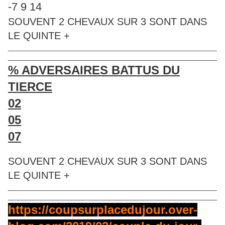
-7 9 14
SOUVENT 2 CHEVAUX SUR 3 SONT DANS
LE QUINTE +
____________________________________________________
____________________________________________________
% ADVERSAIRES BATTUS DU
TIERCE
02
05
07
SOUVENT 2 CHEVAUX SUR 3 SONT DANS
LE QUINTE +
____________________________________________________
____________________________________________________
https://coupsurplacedujour.over-