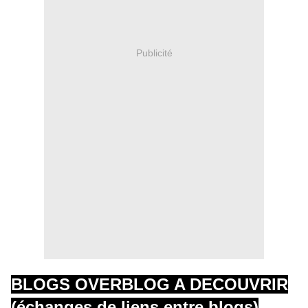
Publicité
BLOGS OVERBLOG A DECOUVRIR
(échanges de liens entre blogs)