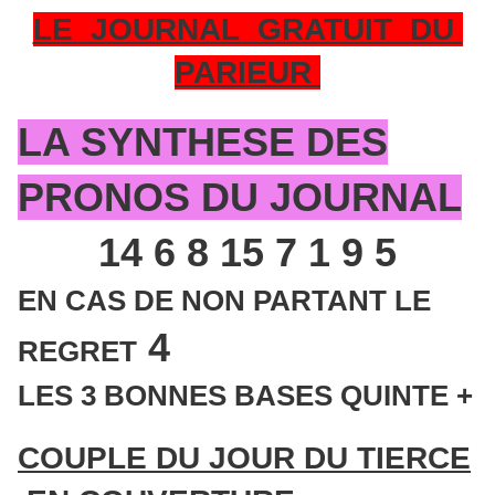
LE JOURNAL GRATUIT DU
PARIEUR
LA SYNTHESE DES
PRONOS DU JOURNAL
14 6 8 15 7 1 9 5
EN CAS DE NON PARTANT LE
4
REGRET
LES 3 BONNES BASES QUINTE +
COUPLE DU JOUR DU TIERCE