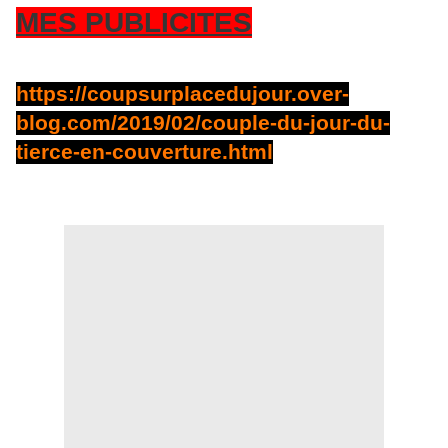
MES PUBLICITES
https://coupsurplacedujour.over-
blog.com/2019/02/couple-du-jour-du-
tierce-en-couverture.html