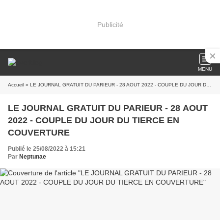
Publicité
MENU
Accueil
» LE JOURNAL GRATUIT DU PARIEUR - 28 AOUT 2022 - COUPLE DU JOUR DU TIERCE EN COUVERTURE
LE JOURNAL GRATUIT DU PARIEUR - 28 AOUT
2022 - COUPLE DU JOUR DU TIERCE EN
COUVERTURE
Publié le 25/08/2022 à 15:21
Par
Neptunae