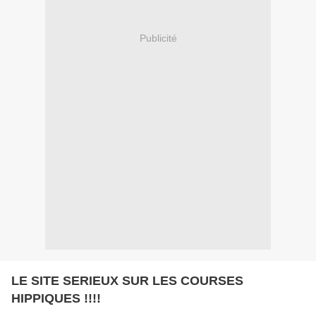
Publicité
LE SITE SERIEUX SUR LES COURSES
HIPPIQUES !!!!