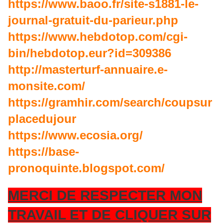
https://www.baoo.fr/site-s1881-le-
journal-gratuit-du-parieur.php
https://www.hebdotop.com/cgi-
bin/hebdotop.eur?id=309386
http://masterturf-annuaire.e-
monsite.com/
https://gramhir.com/search/coupsur
placedujour
https://www.ecosia.org/
https://base-
pronoquinte.blogspot.com/
MERCI DE RESPECTER MON
TRAVAIL ET DE CLIQUER SUR