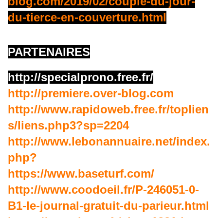
blog.com/2019/02/couple-du-jour-
du-tierce-en-couverture.html
PARTENAIRES
http://specialprono.free.fr/
http://premiere.over-blog.com
http://www.rapidoweb.free.fr/toplien
s/liens.php3?sp=2204
http://www.lebonannuaire.net/index.
php?
https://www.baseturf.com/
http://www.coodoeil.fr/P-246051-0-
B1-le-journal-gratuit-du-parieur.html