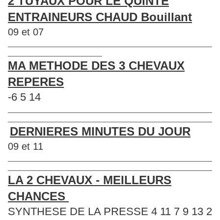
2 TUYAUX POUR LE QUINTE
ENTRAINEURS CHAUD Bouillant
09 et 07
____________________________________________________
________________________
MA METHODE DES 3 CHEVAUX
REPERES
-6 5 14
____________________________________________________
____________________________________________________
DERNIERES MINUTES DU JOUR
09 et 11
____________________________________________________
____________________________________________________
LA 2 CHEVAUX - MEILLEURS
CHANCES
SYNTHESE DE LA PRESSE 4 11 7 9 13 2