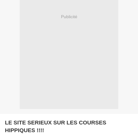
Publicité
LE SITE SERIEUX SUR LES COURSES
HIPPIQUES !!!!