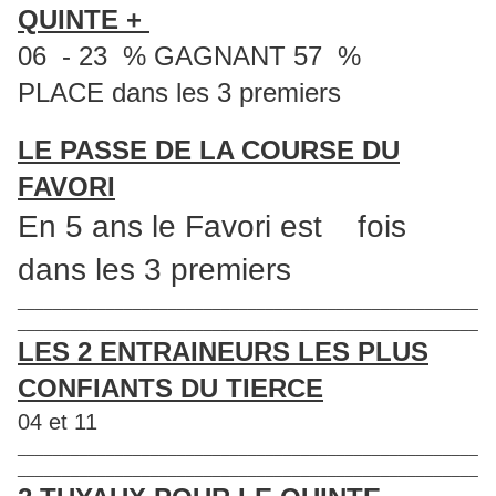
QUINTE +
06 - 23 % GAGNANT 57 %
PLACE dans les 3 premiers
LE PASSE DE LA COURSE DU
FAVORI
En 5 ans le Favori est fois
dans les 3 premiers
____________________________________________________
____________________________________________________
LES 2 ENTRAINEURS LES PLUS
CONFIANTS DU TIERCE
04 et 11
____________________________________________________
____________________________________________________