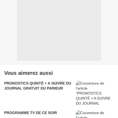
Vous aimerez aussi
PRONOSTICS QUINTÉ + A SUIVRE DU
JOURNAL GRATUIT DU PARIEUR
PROGRAMME TV DE CE SOIR