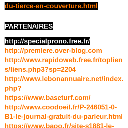
du-tierce-en-couverture.html
PARTENAIRES
http://specialprono.free.fr/
http://premiere.over-blog.com
http://www.rapidoweb.free.fr/toplien
s/liens.php3?sp=2204
http://www.lebonannuaire.net/index.
php?
https://www.baseturf.com/
http://www.coodoeil.fr/P-246051-0-
B1-le-journal-gratuit-du-parieur.html
https://www.baoo.fr/site-s1881-le-