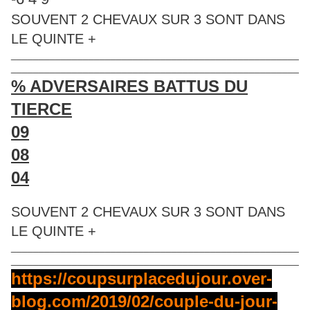
SOUVENT 2 CHEVAUX SUR 3 SONT DANS
LE QUINTE +
____________________________________________________
____________________________________________________
% ADVERSAIRES BATTUS DU
TIERCE
09
08
04
SOUVENT 2 CHEVAUX SUR 3 SONT DANS
LE QUINTE +
____________________________________________________
____________________________________________________
https://coupsurplacedujour.over-
blog.com/2019/02/couple-du-jour-