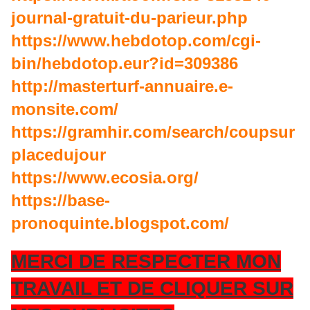
journal-gratuit-du-parieur.php
https://www.hebdotop.com/cgi-
bin/hebdotop.eur?id=309386
http://masterturf-annuaire.e-
monsite.com/
https://gramhir.com/search/coupsur
placedujour
https://www.ecosia.org/
https://base-
pronoquinte.blogspot.com/
MERCI DE RESPECTER MON
TRAVAIL ET DE CLIQUER SUR