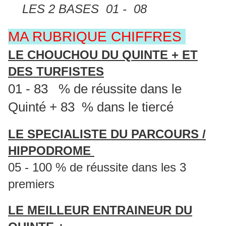
LES 2 BASES 01 - 08
MA RUBRIQUE CHIFFRES
LE CHOUCHOU DU QUINTE + ET
DES TURFISTES
01 - 83 % de réussite dans le
Quinté + 83 % dans le tiercé
LE SPECIALISTE DU PARCOURS /
HIPPODROME
05 - 100 % de réussite dans les 3
premiers
LE MEILLEUR ENTRAINEUR DU