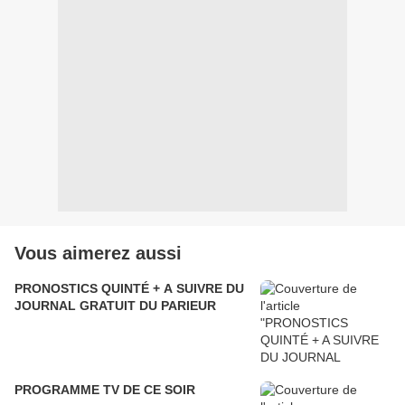
Vous aimerez aussi
PRONOSTICS QUINTÉ + A SUIVRE DU
JOURNAL GRATUIT DU PARIEUR
PROGRAMME TV DE CE SOIR