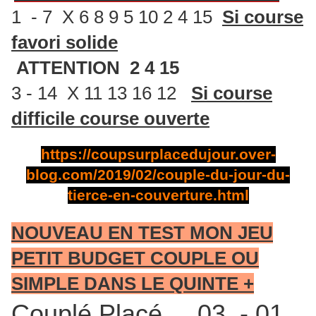
1 - 7 X 6 8 9 5 10 2 4 15
Si course
favori solide
ATTENTION 2 4 15
3 - 14 X 11 13 16 12
Si course
difficile course ouverte
https://coupsurplacedujour.over-
blog.com/2019/02/couple-du-jour-du-
tierce-en-couverture.html
NOUVEAU EN TEST MON JEU
PETIT BUDGET COUPLE OU
SIMPLE DANS LE QUINTE +
Couplé Placé 03 - 01