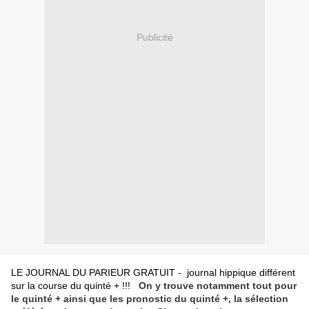
Publicité
LE JOURNAL DU PARIEUR GRATUIT - journal hippique différent
sur la course du quinté + !!!
On y trouve notamment tout pour
le quinté + ainsi que les pronostic du quinté +, la sélection