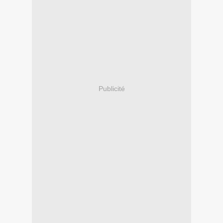
Publicité