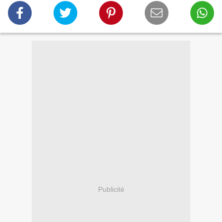
Publicité