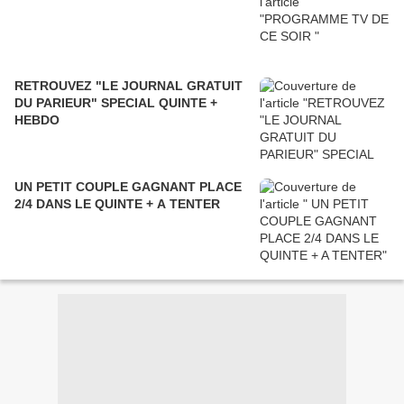
RETROUVEZ "LE JOURNAL GRATUIT
DU PARIEUR" SPECIAL QUINTE +
HEBDO
UN PETIT COUPLE GAGNANT PLACE
2/4 DANS LE QUINTE + A TENTER