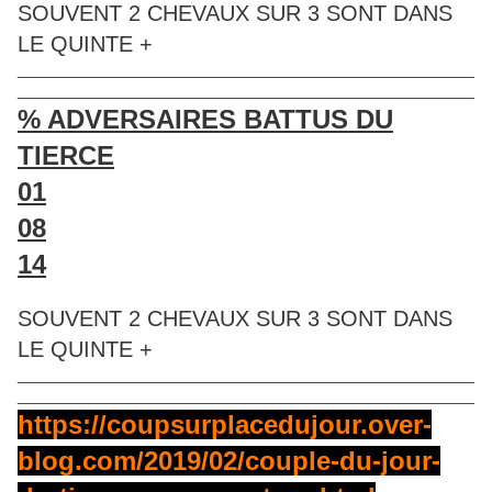
SOUVENT 2 CHEVAUX SUR 3 SONT DANS
LE QUINTE +
____________________________________________________
____________________________________________________
% ADVERSAIRES BATTUS DU
TIERCE
01
08
14
SOUVENT 2 CHEVAUX SUR 3 SONT DANS
LE QUINTE +
____________________________________________________
____________________________________________________
https://coupsurplacedujour.over-
blog.com/2019/02/couple-du-jour-