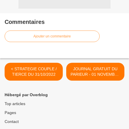
Commentaires
Ajouter un commentaire
< STRATEGIE COUPLE /
JOURNAL GRATUIT DU
TIERCE DU 31/10/2022
PARIEUR - 01 NOVEMBRE
2022 - COUPLE DU JOUR
DU TIERCE EN
COUVERTURE >
Hébergé par Overblog
Top articles
Pages
Contact