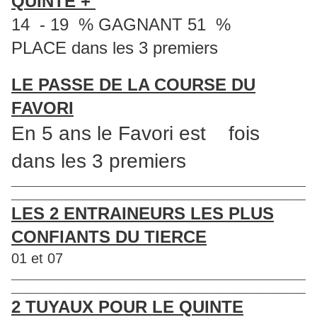
QUINTE +
14 - 19 % GAGNANT 51 %
PLACE dans les 3 premiers
LE PASSE DE LA COURSE DU
FAVORI
En 5 ans le Favori est fois
dans les 3 premiers
____________________________________________________
____________________________________________________
LES 2 ENTRAINEURS LES PLUS
CONFIANTS DU TIERCE
01 et 07
____________________________________________________
____________________________________________________
2 TUYAUX POUR LE QUINTE