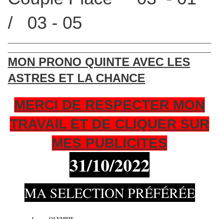
/ 03 - 05
____________________________________________________
____________________________________________________
MON PRONO QUINTE AVEC LES
ASTRES ET LA CHANCE
MERCI DE RESPECTER MON
TRAVAIL ET DE CLIQUER SUR
MES PUBLICITES
31/10
/2022
MA SELECTION PRÉFÉRÉE