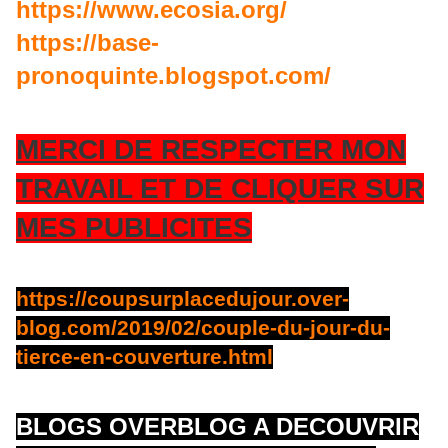
https://www.ecosia.org/
https://base-
pronoquinte.blogspot.com/
MERCI DE RESPECTER MON
TRAVAIL ET DE CLIQUER SUR
MES PUBLICITES
https://coupsurplacedujour.over-
blog.com/2019/02/couple-du-jour-du-
tierce-en-couverture.html
BLOGS OVERBLOG A DECOUVRIR