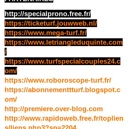
http://specialprono.free.fr/
https://ticketurf.jouwweb.nl/
https://www.mega-turf.fr/
https://www.letriangleduquinte.com
/
https://www.turfspecialcouples24.c
om/
https://www.roboroscope-turf.fr/
https://abonnementtturf.blogspot.c
om/
http://premiere.over-blog.com
http://www.rapidoweb.free.fr/toplien
s/liens.php3?sp=2204