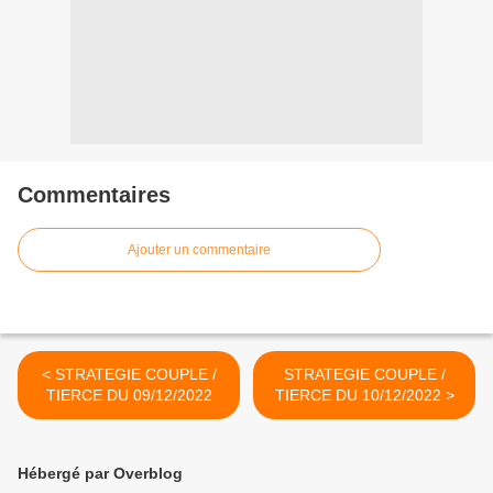
Commentaires
Ajouter un commentaire
< STRATEGIE COUPLE /
STRATEGIE COUPLE /
TIERCE DU 09/12/2022
TIERCE DU 10/12/2022 >
Hébergé par Overblog