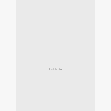
Publicité