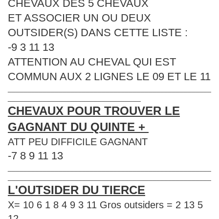
CHEVAUX DES 5 CHEVAUX
ET ASSOCIER UN OU DEUX
OUTSIDER(S) DANS CETTE LISTE :
-9 3 11 13
ATTENTION AU CHEVAL QUI EST
COMMUN AUX 2 LIGNES LE 09 ET LE 11
____________________________________________________
__________________________________
CHEVAUX POUR TROUVER LE
GAGNANT DU QUINTE +
ATT PEU DIFFICILE GAGNANT
-7 8 9 11 13
____________________________________________________
____________________________________________________
L'OUTSIDER DU TIERCE
X= 10 6 1 8 4 9 3 11
Gros outsiders = 2 13 5
12