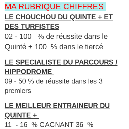
MA RUBRIQUE CHIFFRES
LE CHOUCHOU DU QUINTE + ET
DES TURFISTES
02 - 100 % de réussite dans le
Quinté + 100 % dans le tiercé
LE SPECIALISTE DU PARCOURS /
HIPPODROME
09 - 50 % de réussite dans les 3
premiers
LE MEILLEUR ENTRAINEUR DU
QUINTE +
11 - 16 % GAGNANT 36 %