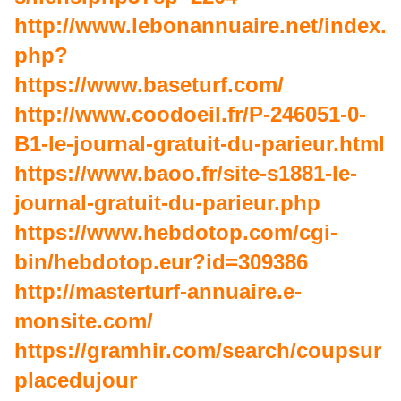
http://www.lebonannuaire.net/index.
php?
https://www.baseturf.com/
http://www.coodoeil.fr/P-246051-0-
B1-le-journal-gratuit-du-parieur.html
https://www.baoo.fr/site-s1881-le-
journal-gratuit-du-parieur.php
https://www.hebdotop.com/cgi-
bin/hebdotop.eur?id=309386
http://masterturf-annuaire.e-
monsite.com/
https://gramhir.com/search/coupsur
placedujour