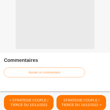
Commentaires
Ajouter un commentaire
< STRATEGIE COUPLE /
STRATEGIE COUPLE /
TIERCE DU 15/12/2022
TIERCE DU 16/12/2022 >