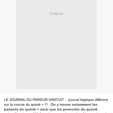
Publicité
LE JOURNAL DU PARIEUR GRATUIT - journal hippique différent
sur la course du quinté + !!!
On y trouve notamment les
partants du quinté + ainsi que les pronostic du quinté