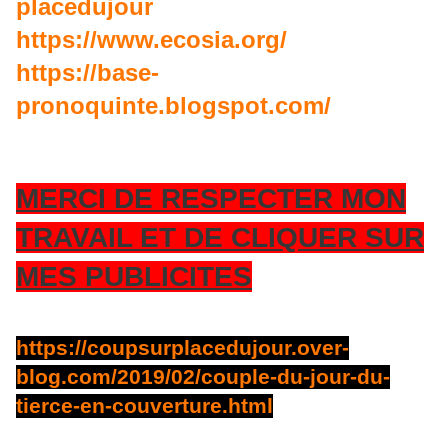
placedujour
https://www.ecosia.org/
https://base-
pronoquinte.blogspot.com/
MERCI DE RESPECTER MON
TRAVAIL ET DE CLIQUER SUR
MES PUBLICITES
https://coupsurplacedujour.over-
blog.com/2019/02/couple-du-jour-du-
tierce-en-couverture.html