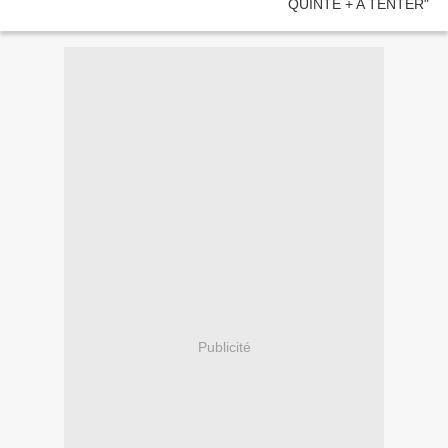
Publicité