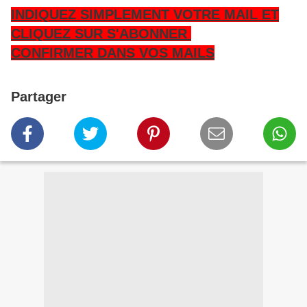
INDIQUEZ SIMPLEMENT VOTRE MAIL ET
CLIQUEZ SUR S'ABONNER
CONFIRMER DANS VOS MAILS
Partager