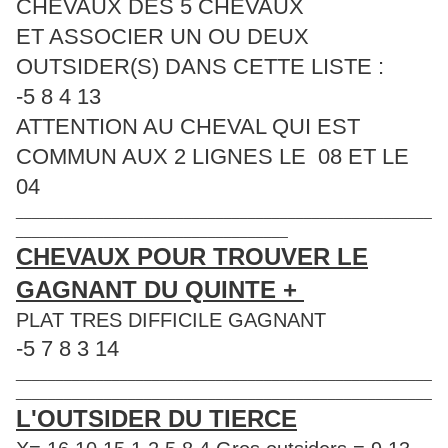
CHEVAUX DES 5 CHEVAUX
ET ASSOCIER UN OU DEUX
OUTSIDER(S) DANS CETTE LISTE :
-5 8 4 13
ATTENTION AU CHEVAL QUI EST
COMMUN AUX 2 LIGNES LE 08 ET LE
04
____________________________________________________
__________________________________
CHEVAUX POUR TROUVER LE
GAGNANT DU QUINTE +
PLAT TRES DIFFICILE GAGNANT
-5 7 8 3 14
____________________________________________________
____________________________________________________
L'OUTSIDER DU TIERCE