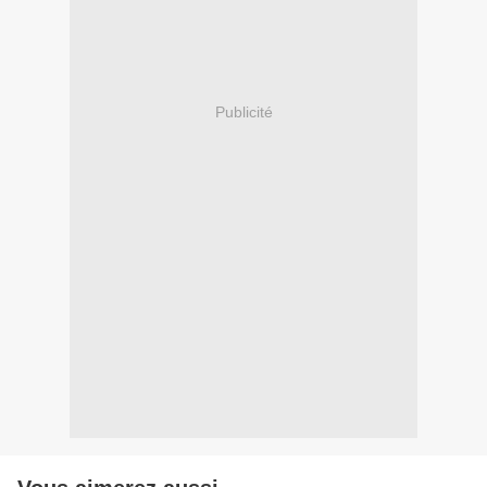
Publicité