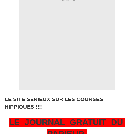
LE SITE SERIEUX SUR LES COURSES
HIPPIQUES !!!!
LE JOURNAL GRATUIT DU
PARIEUR