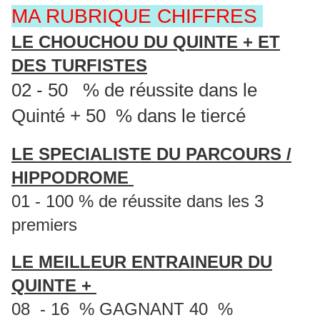
MA RUBRIQUE CHIFFRES
LE CHOUCHOU DU QUINTE + ET
DES TURFISTES
02 - 50 % de réussite dans le
Quinté + 50 % dans le tiercé
LE SPECIALISTE DU PARCOURS /
HIPPODROME
01 - 100 % de réussite dans les 3
premiers
LE MEILLEUR ENTRAINEUR DU
QUINTE +
08 - 16 % GAGNANT 40 %