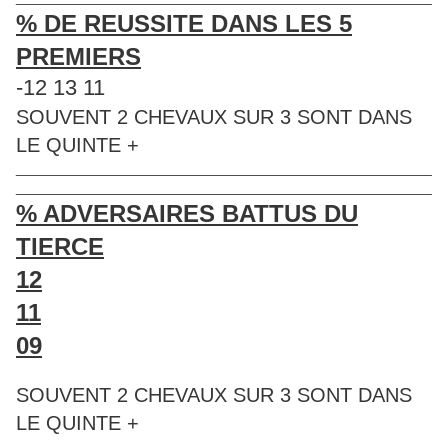
% DE REUSSITE DANS LES 5
PREMIERS
-12 13 11
SOUVENT 2 CHEVAUX SUR 3 SONT DANS
LE QUINTE +
____________________________________________________
____________________________________________________
% ADVERSAIRES BATTUS DU
TIERCE
12
11
09
SOUVENT 2 CHEVAUX SUR 3 SONT DANS
LE QUINTE +
____________________________________________________