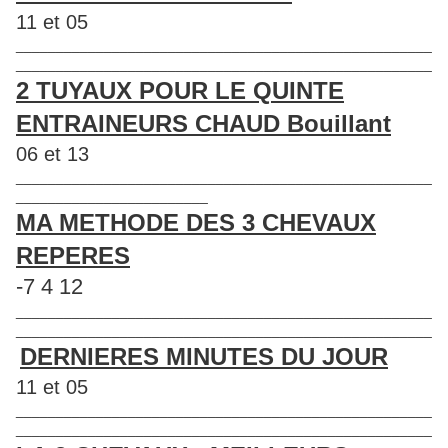
11 et 05
____________________________________________________
____________________________________________________
2 TUYAUX POUR LE QUINTE
ENTRAINEURS CHAUD Bouillant
06 et 13
____________________________________________________
________________________
MA METHODE DES 3 CHEVAUX
REPERES
-7 4 12
____________________________________________________
____________________________________________________
DERNIERES MINUTES DU JOUR
11 et 05
____________________________________________________
____________________________________________________