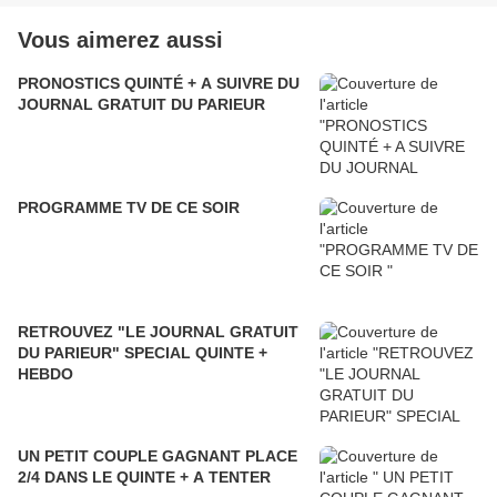
Vous aimerez aussi
PRONOSTICS QUINTÉ + A SUIVRE DU
JOURNAL GRATUIT DU PARIEUR
PROGRAMME TV DE CE SOIR
RETROUVEZ "LE JOURNAL GRATUIT
DU PARIEUR" SPECIAL QUINTE +
HEBDO
UN PETIT COUPLE GAGNANT PLACE
2/4 DANS LE QUINTE + A TENTER