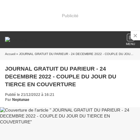
Publicité
MENU
Accueil
» JOURNAL GRATUIT DU PARIEUR - 24 DECEMBRE 2022 - COUPLE DU JOUR DU TIERCE EN COUVERTURE
JOURNAL GRATUIT DU PARIEUR - 24
DECEMBRE 2022 - COUPLE DU JOUR DU
TIERCE EN COUVERTURE
Publié le 21/12/2022 à 16:21
Par
Neptunae