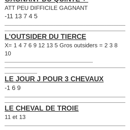
ATT PEU DIFFICILE GAGNANT
-11 13 7 4 5
____________________________________________________
____________________________________________________
L'OUTSIDER DU TIERCE
X= 1 4 7 6 9 12 13 5
Gros outsiders = 2 3 8
10
______________________________________
____________________________________________________
______________
LE JOUR J POUR 3 CHEVAUX
-1 6 9
____________________________________________________
____________________________________________________
LE CHEVAL DE TROIE
11 et 13
____________________________________________________
____________________________________________________