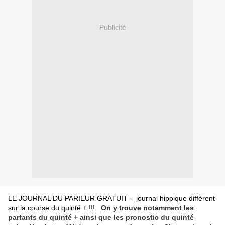
Publicité
LE JOURNAL DU PARIEUR GRATUIT - journal hippique différent
sur la course du quinté + !!!
On y trouve notamment les
partants du quinté + ainsi que les pronostic du quinté