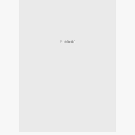
Publicité