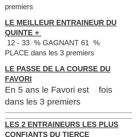
premiers
LE MEILLEUR ENTRAINEUR DU
QUINTE +
12 - 33 % GAGNANT 61 %
PLACE dans les 3 premiers
LE PASSE DE LA COURSE DU
FAVORI
En 5 ans le Favori est fois
dans les 3 premiers
____________________________________________________
____________________________________________________
LES 2 ENTRAINEURS LES PLUS
CONFIANTS DU TIERCE