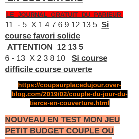
LE JOURNAL GRATUIT DU PARIEUR
11 - 5 X 1 4 7 6 9 12 13 5
Si
course favori solide
ATTENTION 12 13 5
6 - 13 X 2 3 8 10
Si course
difficile course ouverte
https://coupsurplacedujour.over-
blog.com/2019/02/couple-du-jour-du-
tierce-en-couverture.html
NOUVEAU EN TEST MON JEU
PETIT BUDGET COUPLE OU