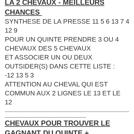
LA 2 CHEVAUX - MEILLEURS
CHANCES
SYNTHESE DE LA PRESSE 11 5 6 13 7 4
12 9
POUR UN QUINTE PRENDRE 3 OU 4
CHEVAUX DES 5 CHEVAUX
ET ASSOCIER UN OU DEUX
OUTSIDER(S) DANS CETTE LISTE :
-12 13 5 3
ATTENTION AU CHEVAL QUI EST
COMMUN AUX 2 LIGNES LE 13 ET LE
12
____________________________________________________
__________________________________
CHEVAUX POUR TROUVER LE
GAGNANT DU QUINTE +