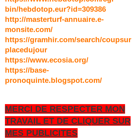
bin/hebdotop.eur?id=309386
http://masterturf-annuaire.e-
monsite.com/
https://gramhir.com/search/coupsur
placedujour
https://www.ecosia.org/
https://base-
pronoquinte.blogspot.com/
MERCI DE RESPECTER MON
TRAVAIL ET DE CLIQUER SUR
MES PUBLICITES