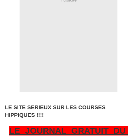
LE SITE SERIEUX SUR LES COURSES
HIPPIQUES !!!!
LE JOURNAL GRATUIT DU