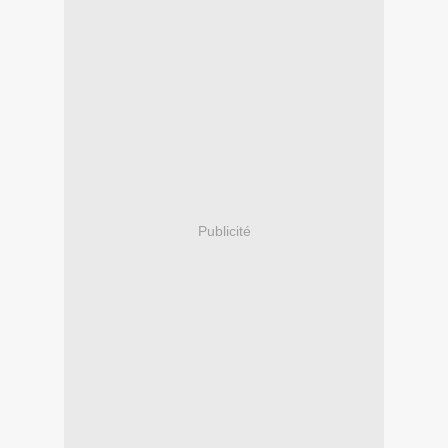
Publicité