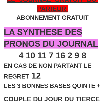
PARIEUR
ABONNEMENT GRATUIT
LA SYNTHESE DES
PRONOS DU JOURNAL
4 10 11 7 16 2 9 8
EN CAS DE NON PARTANT LE
12
REGRET
LES 3 BONNES BASES QUINTE +
COUPLE DU JOUR DU TIERCE