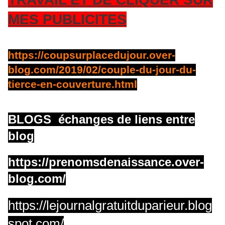
MES PUBLICITES
https://coupsurplacedujour.over-
blog.com/2019/02/couple-du-jour-du-
tierce-en-couverture.html
BLOGS échanges de liens entre
blog
https://prenomsdenaissance.over-
blog.com/
https://lejournalgratuitduparieur.blog
spot.com/