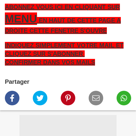
ABONNEZ VOUS ICI EN CLIQUANT SUR
MENU
EN HAUT DE CETTE PAGE A
DROITE CETTE FENETRE S'OUVRE
INDIQUEZ SIMPLEMENT VOTRE MAIL ET
CLIQUEZ SUR S'ABONNER
CONFIRMER DANS VOS MAILS
Partager