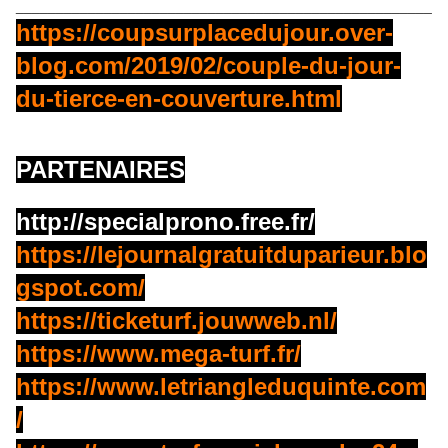
____________________________________________________
https://coupsurplacedujour.over-
blog.com/2019/02/couple-du-jour-
du-tierce-en-couverture.html
PARTENAIRES
http://specialprono.free.fr/
https://lejournalgratuitduparieur.blo
gspot.com/
https://ticketurf.jouwweb.nl/
https://www.mega-turf.fr/
https://www.letriangleduquinte.com
/