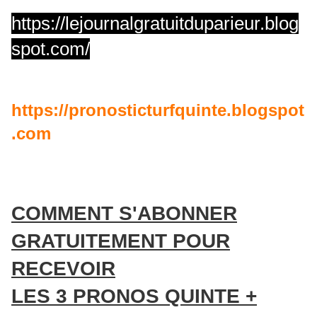
https://lejournalgratuitduparieur.blog
spot.com/
https://pronosticturfquinte.blogspot
.com
COMMENT S'ABONNER
GRATUITEMENT POUR
RECEVOIR
LES 3 PRONOS QUINTE +