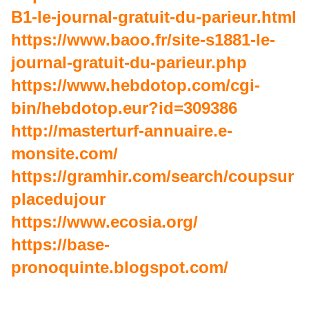
B1-le-journal-gratuit-du-parieur.html
https://www.baoo.fr/site-s1881-le-
journal-gratuit-du-parieur.php
https://www.hebdotop.com/cgi-
bin/hebdotop.eur?id=309386
http://masterturf-annuaire.e-
monsite.com/
https://gramhir.com/search/coupsur
placedujour
https://www.ecosia.org/
https://base-
pronoquinte.blogspot.com/