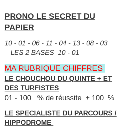
PRONO LE SECRET DU
PAPIER
10 - 01 - 06 - 11 - 04 - 13 - 08 - 03
LES 2 BASES 10 - 01
MA RUBRIQUE CHIFFRES
LE CHOUCHOU DU QUINTE + ET
DES TURFISTES
01 - 100 % de réussite + 100 %
LE SPECIALISTE DU PARCOURS /
HIPPODROME