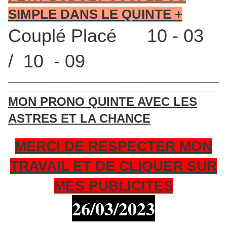
SIMPLE DANS LE QUINTE +
Couplé Placé 10 - 03
/ 10 - 09
____________________________________________________
____________________________________________________
MON PRONO QUINTE AVEC LES
ASTRES ET LA CHANCE
MERCI DE RESPECTER MON
TRAVAIL ET DE CLIQUER SUR
MES PUBLICITES
26/03
/2023