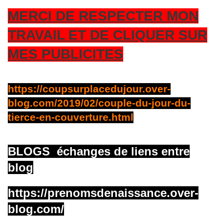
MERCI DE RESPECTER MON
TRAVAIL ET DE CLIQUER SUR
MES PUBLICITES
https://coupsurplacedujour.over-
blog.com/2019/02/couple-du-jour-du-
tierce-en-couverture.html
BLOGS échanges de liens entre
blog
https://prenomsdenaissance.over-
blog.com/