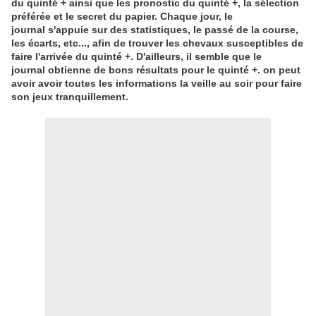
du quinté + ainsi que les pronostic du quinté +, la sélection
préférée et le secret du papier. Chaque jour, le
journal s'appuie sur des statistiques, le passé de la course,
les écarts, etc..., afin de trouver les chevaux susceptibles de
faire l'arrivée du quinté +. D'ailleurs, il semble que le
journal obtienne de bons résultats pour le quinté +. on peut
avoir avoir toutes les informations la veille au soir pour faire
son jeux tranquillement.