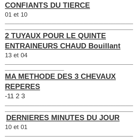
CONFIANTS DU TIERCE
01 et 10
____________________________________________________
____________________________________________________
2 TUYAUX POUR LE QUINTE
ENTRAINEURS CHAUD Bouillant
13 et 04
____________________________________________________
________________________
MA METHODE DES 3 CHEVAUX
REPERES
-11 2 3
____________________________________________________
____________________________________________________
DERNIERES MINUTES DU JOUR
10 et 01
____________________________________________________