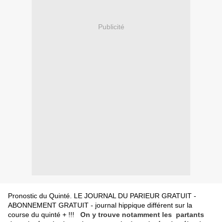
Publicité
Pronostic du Quinté
. LE JOURNAL DU PARIEUR GRATUIT -
ABONNEMENT GRATUIT - journal hippique différent sur la
course du quinté + !!!
On y trouve notamment les partants