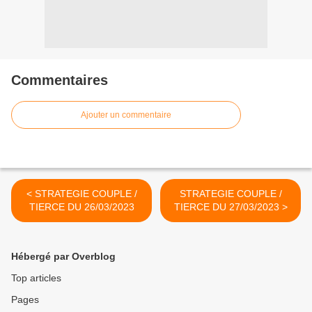
Commentaires
Ajouter un commentaire
< STRATEGIE COUPLE /
STRATEGIE COUPLE /
TIERCE DU 26/03/2023
TIERCE DU 27/03/2023 >
Hébergé par Overblog
Top articles
Pages