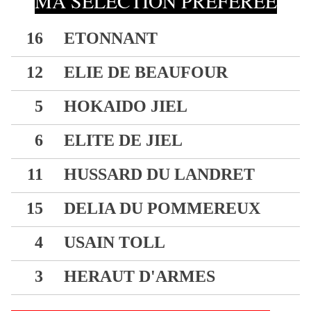
MA SELECTION PRÉFÉRÉE
16
ETONNANT
12
ELIE DE BEAUFOUR
5
HOKAIDO JIEL
6
ELITE DE JIEL
11
HUSSARD DU LANDRET
15
DELIA DU POMMEREUX
4
USAIN TOLL
3
HERAUT D'ARMES