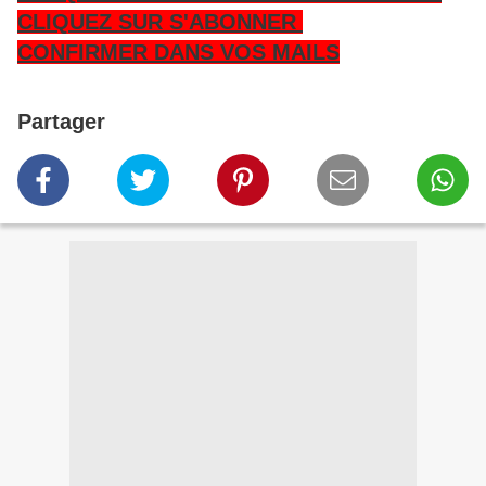
CLIQUEZ SUR S'ABONNER
CONFIRMER DANS VOS MAILS
Partager