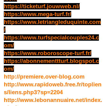
https://ticketurf.jouwweb.nl/
https://www.mega-turf.fr/
https://www.letriangleduquinte.com
/
https://www.turfspecialcouples24.c
om/
https://www.roboroscope-turf.fr/
https://abonnementtturf.blogspot.c
om/
http://premiere.over-blog.com
http://www.rapidoweb.free.fr/toplien
s/liens.php3?sp=2204
http://www.lebonannuaire.net/index.