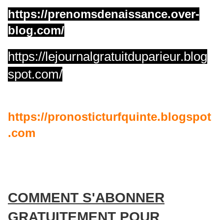
https://prenomsdenaissance.over-
blog.com/
https://lejournalgratuitduparieur.blog
spot.com/
https://pronosticturfquinte.blogspot
.com
COMMENT S'ABONNER
GRATUITEMENT POUR