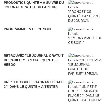
PRONOSTICS QUINTÉ + A SUIVRE DU
JOURNAL GRATUIT DU PARIEUR
PROGRAMME TV DE CE SOIR
RETROUVEZ "LE JOURNAL GRATUIT
DU PARIEUR" SPECIAL QUINTE +
HEBDO
UN PETIT COUPLE GAGNANT PLACE
2/4 DANS LE QUINTE + A TENTER