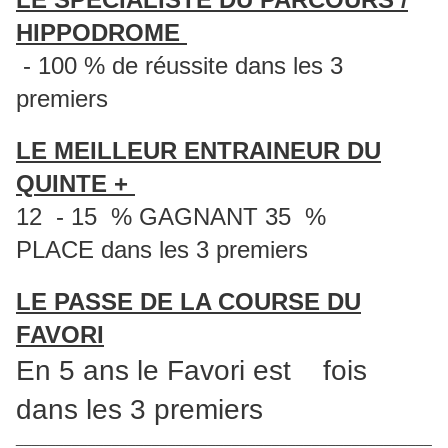
HIPPODROME
- 100 % de réussite dans les 3
premiers
LE MEILLEUR ENTRAINEUR DU
QUINTE +
12 - 15 % GAGNANT 35 %
PLACE dans les 3 premiers
LE PASSE DE LA COURSE DU
FAVORI
En 5 ans le Favori est fois
dans les 3 premiers
____________________________________________________