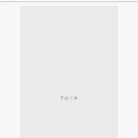
Publicité