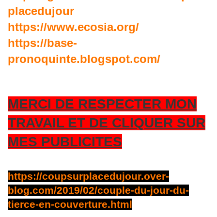
placedujour
https://www.ecosia.org/
https://base-
pronoquinte.blogspot.com/
MERCI DE RESPECTER MON
TRAVAIL ET DE CLIQUER SUR
MES PUBLICITES
https://coupsurplacedujour.over-
blog.com/2019/02/couple-du-jour-du-
tierce-en-couverture.html