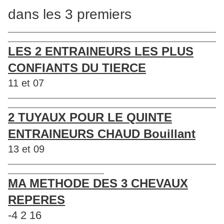
dans les 3 premiers
____________________________________________________
____________________________________________________
LES 2 ENTRAINEURS LES PLUS
CONFIANTS DU TIERCE
11 et 07
____________________________________________________
____________________________________________________
2 TUYAUX POUR LE QUINTE
ENTRAINEURS CHAUD Bouillant
13 et 09
____________________________________________________
________________________
MA METHODE DES 3 CHEVAUX
REPERES
-4 2 16