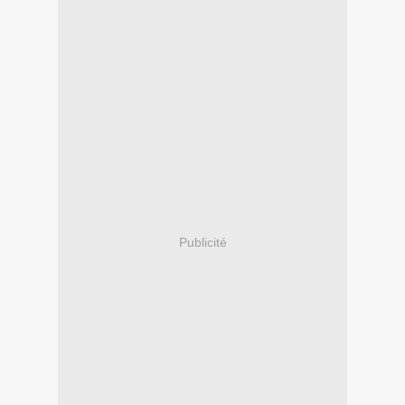
Publicité