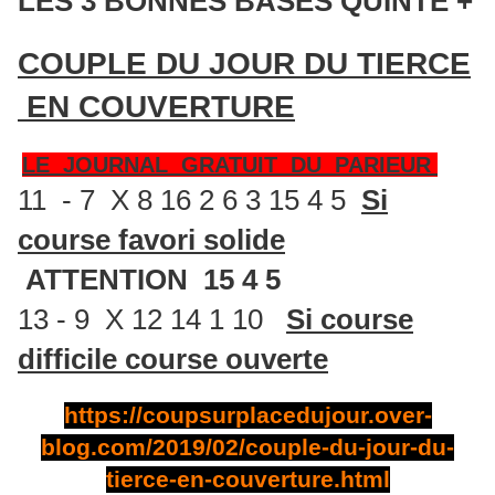
LES 3 BONNES BASES QUINTE +
COUPLE DU JOUR DU TIERCE
EN COUVERTURE
LE JOURNAL GRATUIT DU PARIEUR
11 - 7 X 8 16 2 6 3 15 4 5
Si
course favori solide
ATTENTION 15 4 5
13 - 9 X 12 14 1 10
Si course
difficile course ouverte
https://coupsurplacedujour.over-
blog.com/2019/02/couple-du-jour-du-
tierce-en-couverture.html