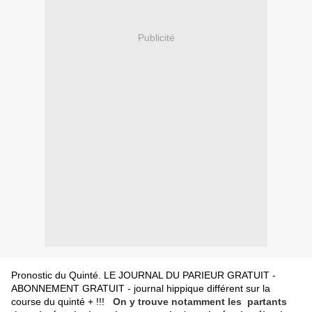
Publicité
Pronostic du Quinté
. LE JOURNAL DU PARIEUR GRATUIT -
ABONNEMENT GRATUIT - journal hippique différent sur la
course du quinté + !!!
On y trouve notamment les partants