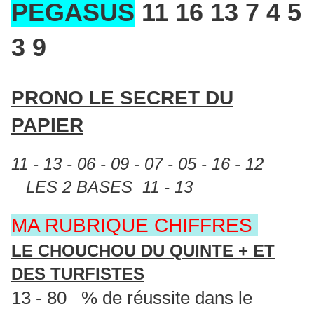
PEGASUS
11 16 13 7 4 5
3 9
PRONO LE SECRET DU
PAPIER
11 - 13 - 06 - 09 - 07 - 05 - 16 - 12
LES 2 BASES 11 - 13
MA RUBRIQUE CHIFFRES
LE CHOUCHOU DU QUINTE + ET
DES TURFISTES
13 - 80 % de réussite dans le