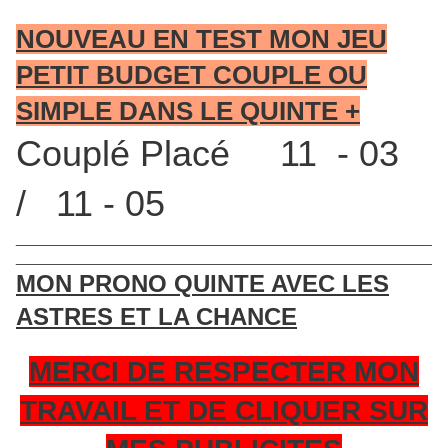
NOUVEAU EN TEST MON JEU
PETIT BUDGET COUPLE OU
SIMPLE DANS LE QUINTE +
Couplé Placé 11 - 03
/ 11 - 05
____________________________________________________
____________________________________________________
MON PRONO QUINTE AVEC LES
ASTRES ET LA CHANCE
MERCI DE RESPECTER MON
TRAVAIL ET DE CLIQUER SUR