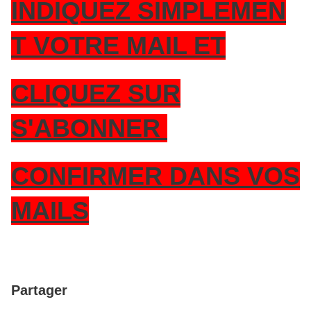
INDIQUEZ SIMPLEMEN
T VOTRE MAIL ET
CLIQUEZ SUR
S'ABONNER
CONFIRMER DANS VOS
MAILS
Partager