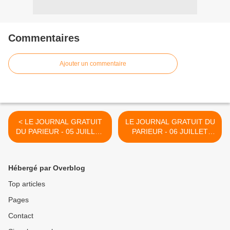
Commentaires
Ajouter un commentaire
< LE JOURNAL GRATUIT
LE JOURNAL GRATUIT DU
DU PARIEUR - 05 JUILLET
PARIEUR - 06 JUILLET
2023 - COUPLE DU JOUR
2023 - COUPLE DU JOUR
DU TIERCE EN
DU TIERCE EN
COUVERTURE
COUVERTURE >
Hébergé par Overblog
Top articles
Pages
Contact