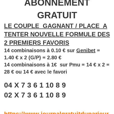
ABONNEMENT
GRATUIT
LE COUPLE GAGNANT / PLACE A
TENTER NOUVELLE FORMULE DES
2 PREMIERS FAVORIS
14 combinaisons à 0.10 € sur
Genibet
=
1.40 € x 2 (G/P) = 2.80 €
14 combinaisons à 1€ sur Pmu = 14 € x 2 =
28 € ou 14 € avec le favori
04 X 7 3 6 1 10 8 9
02 X 7 3 6 1 10 8 9
https://www.journalgratuitduparieur