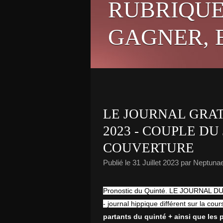
RUBRIQUE
GAGNER, E
LE JOURNAL GRAT
2023 - COUPLE DU
COUVERTURE
Publié le
31 Juillet 2023
par Neptuna
Pronostic du Quinté
. LE JOURNAL D
- journal hippique différent sur la cou
partants du quinté + ainsi que les p