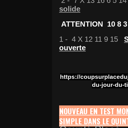
2 - 7 X 13 16 6 5 1
solide
ATTENTION 10 8 3
1 - 4 X 12 11 9 15
S
ouverte
https://coupsurplacedu
du-jour-du-t
NOUVEAU EN TEST MON
SIMPLE DANS LE QUIN