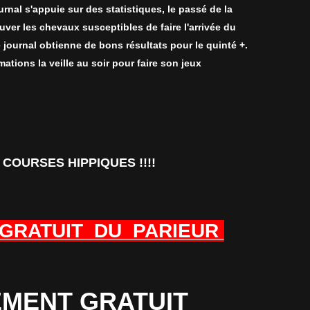
urnal s'appuie sur des statistiques, le passé de la
rouver les chevaux susceptibles de faire l'arrivée du
le journal obtienne de bons résultats pour le quinté +.
mations la veille au soir pour faire son jeux
 COURSES HIPPIQUES !!!!
GRATUIT DU PARIEUR
MENT GRATUIT