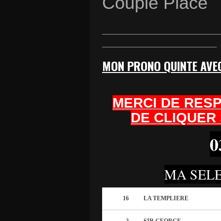
Couplé Placé
______________________________
_____________________________
MON PRONO QUINTE AVEC
MERCI DE RESP
DE CLIQUER
0
MA SEL
16
LA TEMPLIERE