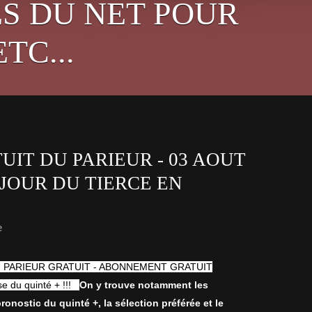
S DU NET POUR
TC...
UIT DU PARIEUR - 03 AOUT
 JOUR DU TIERCE EN
e
U PARIEUR GRATUIT - ABONNEMENT GRATUIT
rse du quinté + !!!
On y trouve notamment les
ronostic du quinté +, la sélection préférée et le