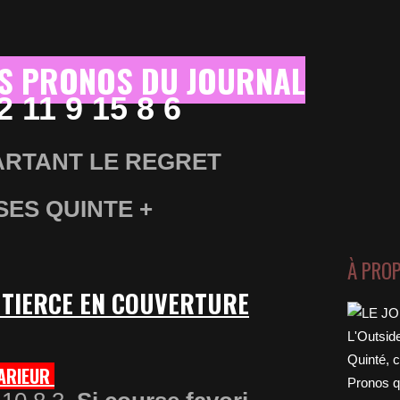
ES PRONOS DU JOURNAL
2 11 9 15 8 6
ARTANT LE REGRET
SES QUINTE +
À PRO
 TIERCE EN COUVERTURE
Join Our Newsletter
gn up today for free and be the first to get notified on new
ARIEUR
pdates.