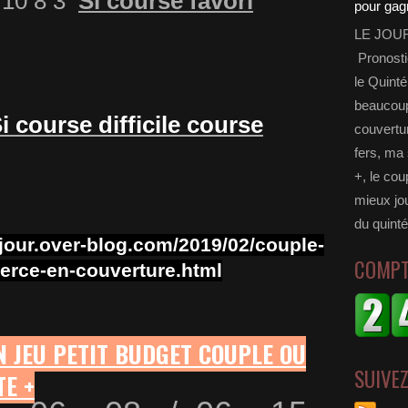
4 10 8 3
Si course favori
LE JOU
Pronosti
Subscribe Now
le Quinté
beaucoup 
i course difficile course
couvertur
fers, ma 
+, le cou
mieux jou
du quinté
jour.over-blog.com/2019/02/couple-
COMPT
ierce-en-couverture.html
 JEU PETIT BUDGET COUPLE OU
SUIVE
TE +