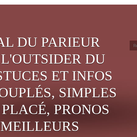
AL DU PARIEUR
 L'OUTSIDER DU
STUCES ET INFOS
OUPLÉS, SIMPLES
PLACÉ, PRONOS
, MEILLEURS