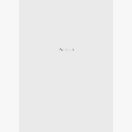
Publicité