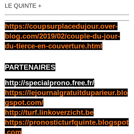
LE QUINTE +
____________________________________________________
____________________________________________________
https://coupsurplacedujour.over-
blog.com/2019/02/couple-du-jour-
du-tierce-en-couverture.html
PARTENAIRES
http://specialprono.free.fr/
https://lejournalgratuitduparieur.blo
gspot.com/
http://turf.linkoverzicht.be
https://pronosticturfquinte.blogspot
.com