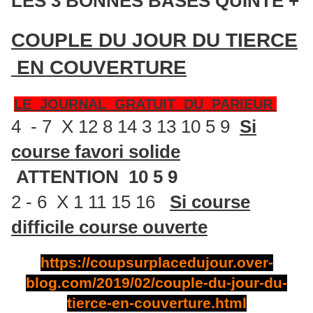
LES 3 BONNES BASES QUINTE +
COUPLE DU JOUR DU TIERCE
EN COUVERTURE
LE JOURNAL GRATUIT DU PARIEUR
4 - 7 X 12 8 14 3 13 10 5 9
Si
course favori solide
ATTENTION 10 5 9
2 - 6 X 1 11 15 16
Si course
difficile course ouverte
https://coupsurplacedujour.over-
blog.com/2019/02/couple-du-jour-du-
tierce-en-couverture.html