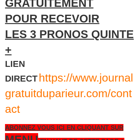
GRATUITEMENT
POUR RECEVOIR
LES 3 PRONOS QUINTE
+
LIEN
https://www.journal
DIRECT
gratuitduparieur.com/cont
act
ABONNEZ VOUS ICI EN CLIQUANT SUR
MENU