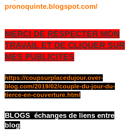
pronoquinte.blogspot.com/
MERCI DE RESPECTER MON
TRAVAIL ET DE CLIQUER SUR
MES PUBLICITES
https://coupsurplacedujour.over-
blog.com/2019/02/couple-du-jour-du-
tierce-en-couverture.html
BLOGS échanges de liens entre
blog