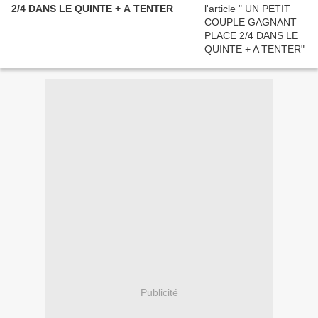
2/4 DANS LE QUINTE + A TENTER
Publicité