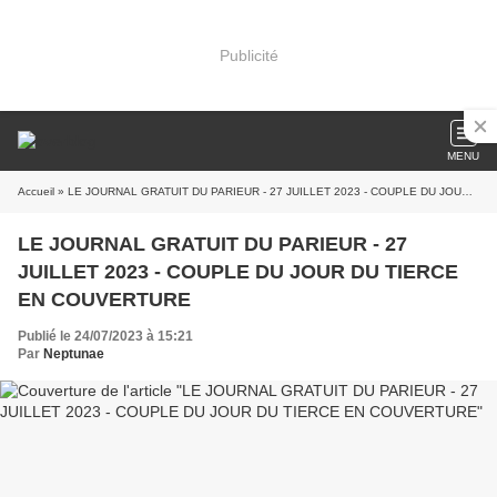
Publicité
MENU
Accueil
» LE JOURNAL GRATUIT DU PARIEUR - 27 JUILLET 2023 - COUPLE DU JOUR DU TIERCE EN COUVERTURE
LE JOURNAL GRATUIT DU PARIEUR - 27
JUILLET 2023 - COUPLE DU JOUR DU TIERCE
EN COUVERTURE
Publié le 24/07/2023 à 15:21
Par
Neptunae