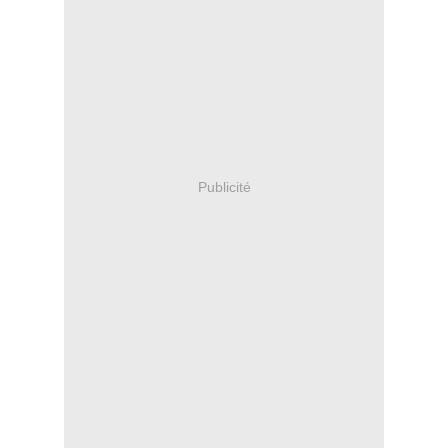
Publicité