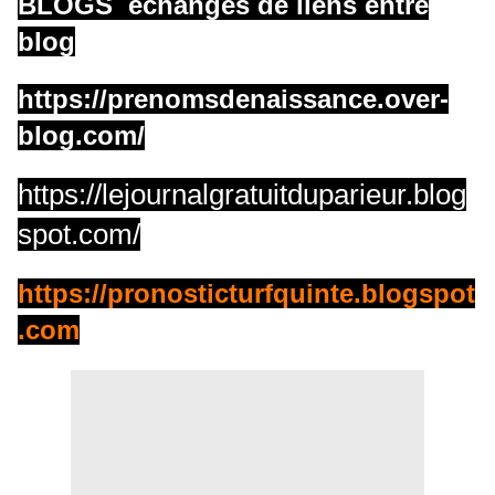
BLOGS échanges de liens entre
blog
https://prenomsdenaissance.over-
blog.com/
https://lejournalgratuitduparieur.blog
spot.com/
https://pronosticturfquinte.blogspot
.com