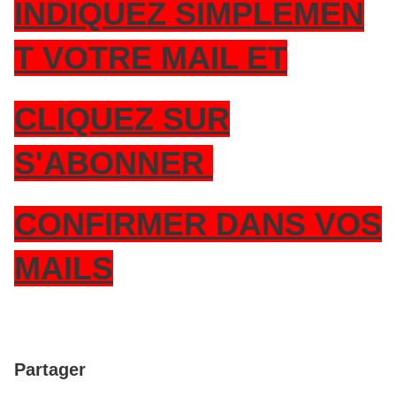
INDIQUEZ SIMPLEMEN
T VOTRE MAIL ET
CLIQUEZ SUR
S'ABONNER
CONFIRMER DANS VOS
MAILS
Partager