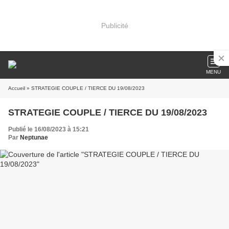
Publicité
MENU
Accueil
» STRATEGIE COUPLE / TIERCE DU 19/08/2023
STRATEGIE COUPLE / TIERCE DU 19/08/2023
Publié le 16/08/2023 à 15:21
Par
Neptunae