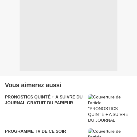
Vous aimerez aussi
PRONOSTICS QUINTÉ + A SUIVRE DU
JOURNAL GRATUIT DU PARIEUR
PROGRAMME TV DE CE SOIR