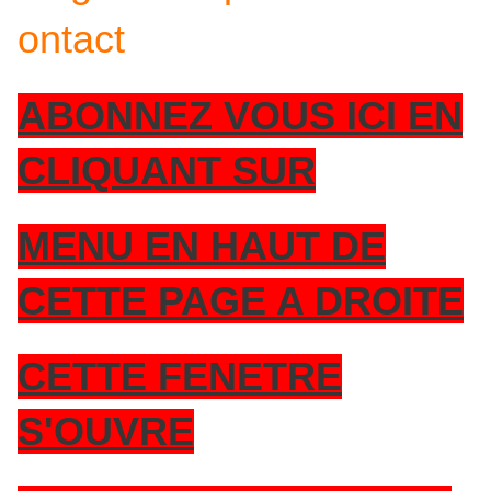
ontact
ABONNEZ VOUS ICI EN
CLIQUANT SUR
MENU EN HAUT DE
CETTE PAGE A DROITE
CETTE FENETRE
S'OUVRE