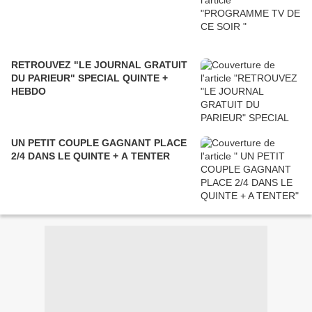
RETROUVEZ "LE JOURNAL GRATUIT
DU PARIEUR" SPECIAL QUINTE +
HEBDO
UN PETIT COUPLE GAGNANT PLACE
2/4 DANS LE QUINTE + A TENTER