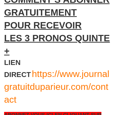
GRATUITEMENT
POUR RECEVOIR
LES 3 PRONOS QUINTE
+
LIEN
https://www.journal
DIRECT
gratuitduparieur.com/cont
act
ABONNEZ VOUS ICI EN CLIQUANT SUR