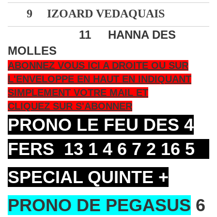
9
IZOARD VEDAQUAIS
11 HANNA DES
MOLLES
ABONNEZ VOUS ICI A DROITE OU SUR
L'ENVELOPPE EN HAUT EN INDIQUANT
SIMPLEMENT VOTRE MAIL ET
CLIQUEZ SUR S'ABONNER
PRONO LE FEU DES 4
FERS 13 1 4 6 7 2 16 5
SPECIAL QUINTE +
PRONO DE PEGASUS
6