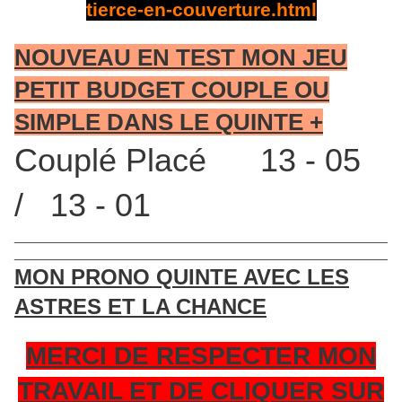
tierce-en-couverture.html
NOUVEAU EN TEST MON JEU
PETIT BUDGET COUPLE OU
SIMPLE DANS LE QUINTE +
Couplé Placé 13 - 05
/ 13 - 01
____________________________________________________
____________________________________________________
MON PRONO QUINTE AVEC LES
ASTRES ET LA CHANCE
MERCI DE RESPECTER MON
TRAVAIL ET DE CLIQUER SUR