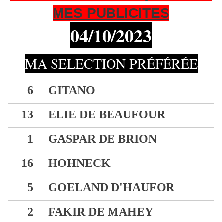
MES PUBLICITES
04/10
/2023
MA SELECTION PRÉFÉRÉE
6
GITANO
13
ELIE DE BEAUFOUR
1
GASPAR DE BRION
16
HOHNECK
5
GOELAND D'HAUFOR
2
FAKIR DE MAHEY