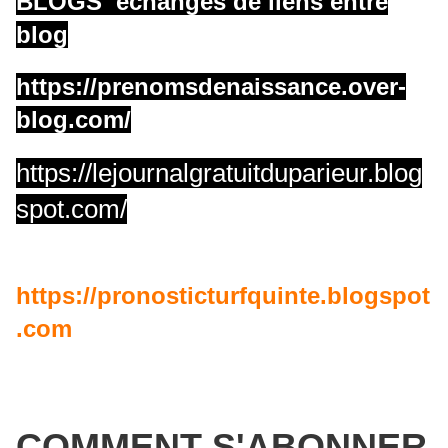
BLOGS échanges de liens entre
blog
https://prenomsdenaissance.over-
blog.com/
https://lejournalgratuitduparieur.blog
spot.com/
https://pronosticturfquinte.blogspot
.com
COMMENT S'ABONNER