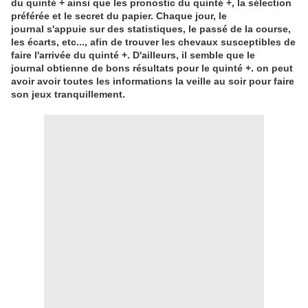
du quinté + ainsi que les pronostic du quinté +, la sélection
préférée et le secret du papier. Chaque jour, le
journal s'appuie sur des statistiques, le passé de la course,
les écarts, etc..., afin de trouver les chevaux susceptibles de
faire l'arrivée du quinté +. D'ailleurs, il semble que le
journal obtienne de bons résultats pour le quinté +. on peut
avoir avoir toutes les informations la veille au soir pour faire
son jeux tranquillement.