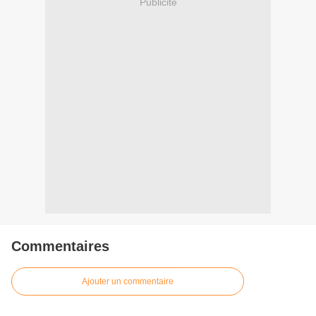
Publicité
Commentaires
Ajouter un commentaire