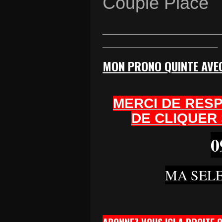
Couplé Placé
______________________________
_____________________________
MON PRONO QUINTE AVEC
MERCI DE RESP
DE CLIQUER
0
MA SEL