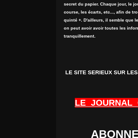
secret du papier. Chaque jour, le jo
course, les écarts, etc..., afin de t
quinté +. D'ailleurs, il semble que 
on peut avoir avoir toutes les infor
tranquillement.
LE SITE SERIEUX SUR LES
LE JOURNAL 
ABONNE