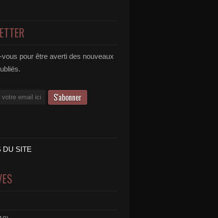
ETTER
vous pour être averti des nouveaux
publiés.
 DU SITE
VES