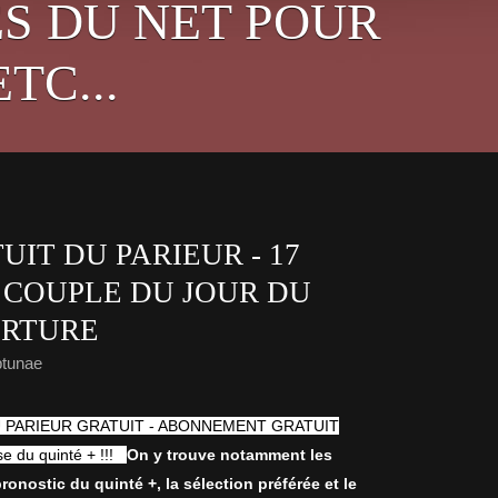
S DU NET POUR
TC...
IT DU PARIEUR - 17
- COUPLE DU JOUR DU
ERTURE
tunae
U PARIEUR GRATUIT - ABONNEMENT GRATUIT
rse du quinté + !!!
On y trouve notamment les
ronostic du quinté +, la sélection préférée et le