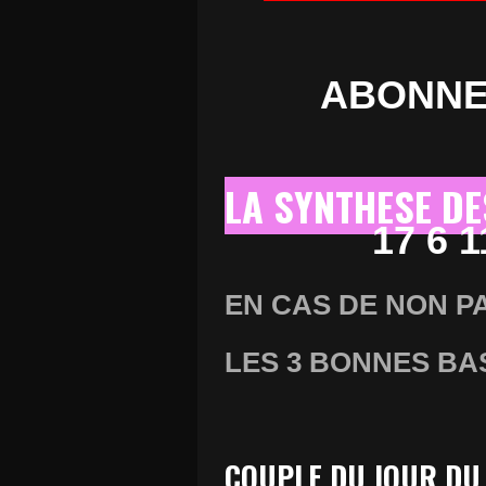
ABONNE
LA SYNTHESE D
17 6 1
EN CAS DE NON P
LES 3 BONNES BA
Si
u
COUPLE DU JOUR DU