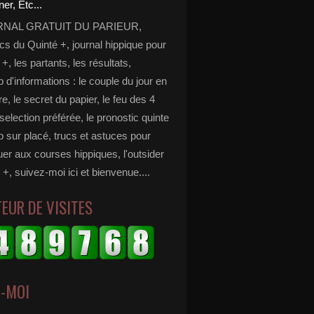
RNAL GRATUIT DU PARIEUR,
cs du Quinté +, journal hippique pour
 +, les partants, les résultats,
d'informations : le couple du jour en
e, le secret du papier, le feu des 4
selection préférée, le pronostic quinte
p sur placé, trucs et astuces pour
er aux courses hippiques, l'outsider
 +, suivez-moi ici et bienvenue....
EUR DE VISITES
Z-MOI