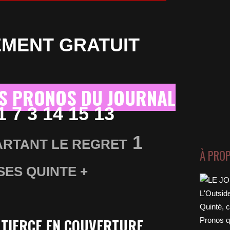
MENT GRATUIT
ES PRONOS DU JOURNAL
1 7 3 14 15 13
1
ARTANT LE REGRET
À PRO
SES QUINTE +
Join Our Newsletter
gn up today for free and be the first to get notified on new
pdates.
 TIERCE EN COUVERTURE