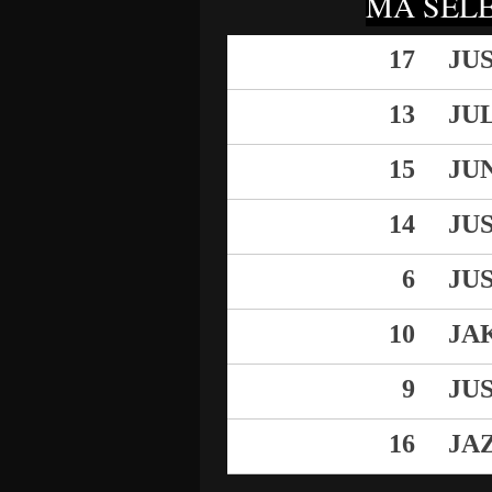
MA SEL
17
JU
13
JU
15
JU
14
JU
6
JUS
10
JA
9
JU
16
JA