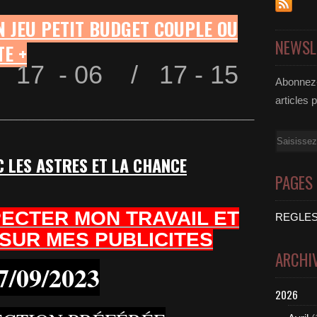
 JEU PETIT BUDGET COUPLE OU
NEWSL
TE +
 17 - 06 / 17 - 15
Abonnez-
articles 
_____________________________________________
Email
 LES ASTRES ET LA CHANCE
PAGES
ECTER MON TRAVAIL ET
REGLES
 SUR MES PUBLICITES
ARCHI
7/09
/2023
2026