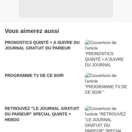
Vous aimerez aussi
PRONOSTICS QUINTÉ + A SUIVRE DU
JOURNAL GRATUIT DU PARIEUR
PROGRAMME TV DE CE SOIR
RETROUVEZ "LE JOURNAL GRATUIT
DU PARIEUR" SPECIAL QUINTE +
HEBDO