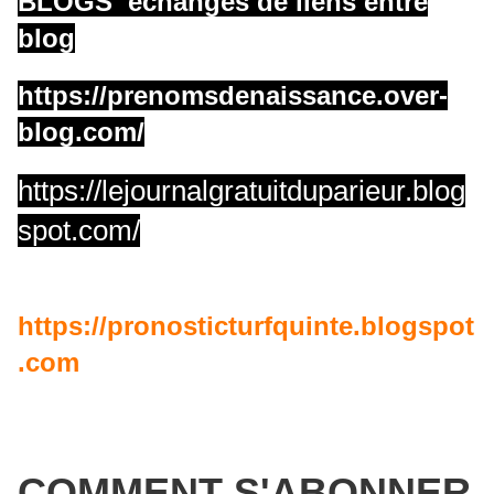
BLOGS échanges de liens entre
blog
https://prenomsdenaissance.over-
blog.com/
https://lejournalgratuitduparieur.blog
spot.com/
https://pronosticturfquinte.blogspot
.com
COMMENT S'ABONNER