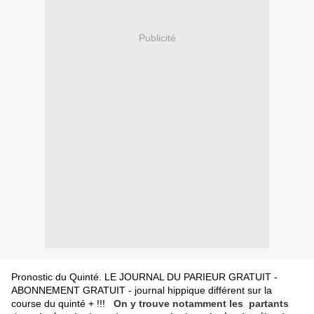
Publicité
Pronostic du Quinté
. LE JOURNAL DU PARIEUR GRATUIT -
ABONNEMENT GRATUIT - journal hippique différent sur la
course du quinté + !!!
On y trouve notamment les partants