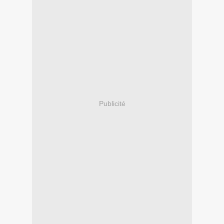
Publicité