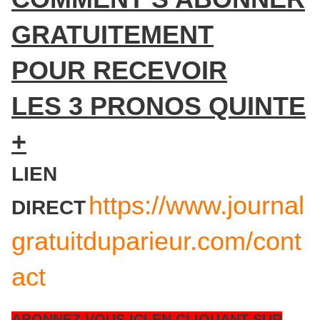
GRATUITEMENT
POUR RECEVOIR
LES 3 PRONOS QUINTE
+
LIEN
https://www.journal
DIRECT
gratuitduparieur.com/cont
act
ABONNEZ VOUS ICI EN CLIQUANT SUR