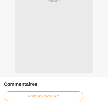
Publicité
Commentaires
Ajouter un commentaire