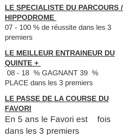
LE SPECIALISTE DU PARCOURS /
HIPPODROME
07 - 100 % de réussite dans les 3
premiers
LE MEILLEUR ENTRAINEUR DU
QUINTE +
08 - 18 % GAGNANT 39 %
PLACE dans les 3 premiers
LE PASSE DE LA COURSE DU
FAVORI
En 5 ans le Favori est fois
dans les 3 premiers