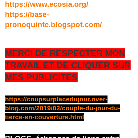
https://www.ecosia.org/
https://base-
pronoquinte.blogspot.com/
MERCI DE RESPECTER MON
TRAVAIL ET DE CLIQUER SUR
MES PUBLICITES
https://coupsurplacedujour.over-
blog.com/2019/02/couple-du-jour-du-
tierce-en-couverture.html