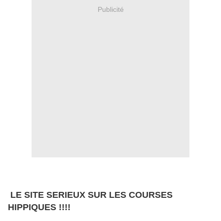
Publicité
LE SITE SERIEUX SUR LES COURSES
HIPPIQUES !!!!