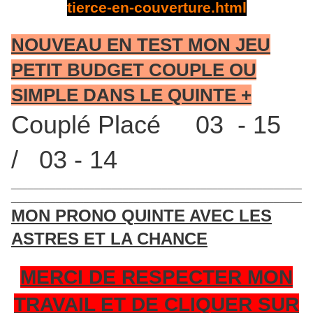
tierce-en-couverture.html
NOUVEAU EN TEST MON JEU
PETIT BUDGET COUPLE OU
SIMPLE DANS LE QUINTE +
Couplé Placé 03 - 15
/ 03 - 14
____________________________________________________
____________________________________________________
MON PRONO QUINTE AVEC LES
ASTRES ET LA CHANCE
MERCI DE RESPECTER MON
TRAVAIL ET DE CLIQUER SUR