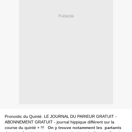
Publicité
Pronostic du Quinté
. LE JOURNAL DU PARIEUR GRATUIT -
ABONNEMENT GRATUIT - journal hippique différent sur la
course du quinté + !!!
On y trouve notamment les partants