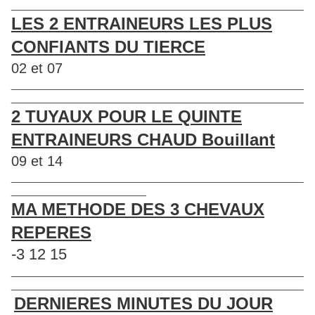
____________________________________________________
LES 2 ENTRAINEURS LES PLUS
CONFIANTS DU TIERCE
02 et 07
____________________________________________________
____________________________________________________
2 TUYAUX POUR LE QUINTE
ENTRAINEURS CHAUD Bouillant
09 et 14
____________________________________________________
________________________
MA METHODE DES 3 CHEVAUX
REPERES
-3 12 15
____________________________________________________
____________________________________________________
DERNIERES MINUTES DU JOUR