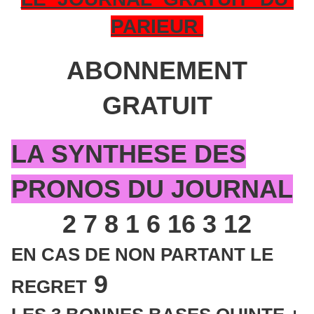
PARIEUR
ABONNEMENT
GRATUIT
LA SYNTHESE DES
PRONOS DU JOURNAL
2 7 8 1 6 16 3 12
EN CAS DE NON PARTANT LE
9
REGRET