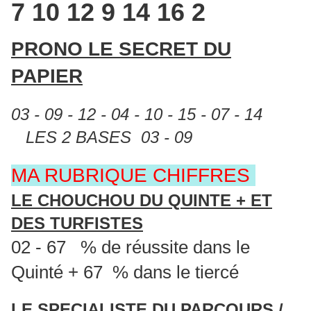
7 10 12 9 14 16 2
PRONO LE SECRET DU
PAPIER
03 - 09 - 12 - 04 - 10 - 15 - 07 - 14
LES 2 BASES 03 - 09
MA RUBRIQUE CHIFFRES
LE CHOUCHOU DU QUINTE + ET
DES TURFISTES
02 - 67 % de réussite dans le
Quinté + 67 % dans le tiercé
LE SPECIALISTE DU PARCOURS /