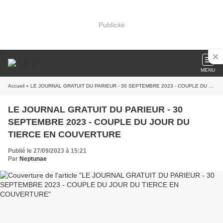
Publicité
MENU
Accueil
» LE JOURNAL GRATUIT DU PARIEUR - 30 SEPTEMBRE 2023 - COUPLE DU JOUR DU TIERCE EN COUVERTURE
LE JOURNAL GRATUIT DU PARIEUR - 30
SEPTEMBRE 2023 - COUPLE DU JOUR DU
TIERCE EN COUVERTURE
Publié le 27/09/2023 à 15:21
Par
Neptunae