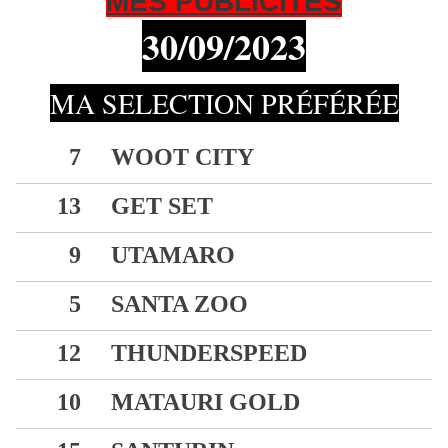
MES PUBLICITES
30/09
/2023
MA SELECTION PRÉFÉRÉE
7
WOOT CITY
13
GET SET
9
UTAMARO
5
SANTA ZOO
12
THUNDERSPEED
10
MATAURI GOLD