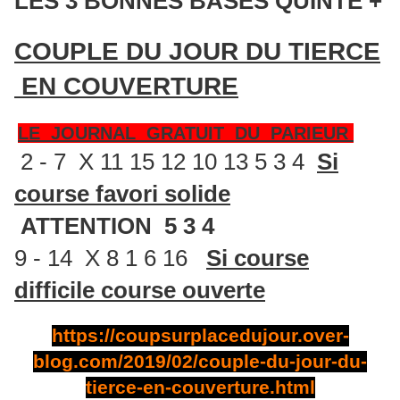
LES 3 BONNES BASES QUINTE +
COUPLE DU JOUR DU TIERCE
EN COUVERTURE
LE JOURNAL GRATUIT DU PARIEUR
2 - 7 X 11 15 12 10 13 5 3 4
Si
course favori solide
ATTENTION 5 3 4
9 - 14 X 8 1 6 16
Si course
difficile course ouverte
https://coupsurplacedujour.over-
blog.com/2019/02/couple-du-jour-du-
tierce-en-couverture.html