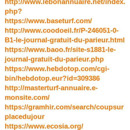
http://www.lebonannuaire.net/index.
php?
https://www.baseturf.com/
http://www.coodoeil.fr/P-246051-0-
B1-le-journal-gratuit-du-parieur.html
https://www.baoo.fr/site-s1881-le-
journal-gratuit-du-parieur.php
https://www.hebdotop.com/cgi-
bin/hebdotop.eur?id=309386
http://masterturf-annuaire.e-
monsite.com/
https://gramhir.com/search/coupsur
placedujour
https://www.ecosia.org/