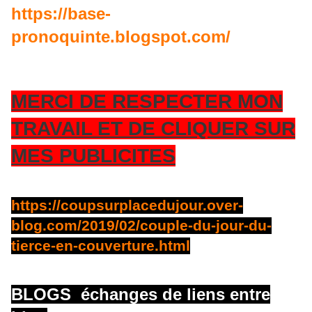
https://base-
pronoquinte.blogspot.com/
MERCI DE RESPECTER MON
TRAVAIL ET DE CLIQUER SUR
MES PUBLICITES
https://coupsurplacedujour.over-
blog.com/2019/02/couple-du-jour-du-
tierce-en-couverture.html
BLOGS échanges de liens entre