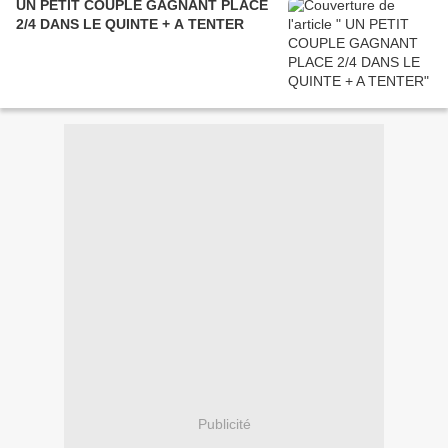
UN PETIT COUPLE GAGNANT PLACE
2/4 DANS LE QUINTE + A TENTER
Publicité