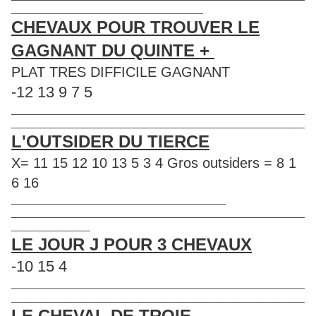
__________________________________
CHEVAUX POUR TROUVER LE
GAGNANT DU QUINTE +
PLAT TRES DIFFICILE GAGNANT
-12 13 9 7 5
____________________________________________________
____________________________________________________
L'OUTSIDER DU TIERCE
X= 11 15 12 10 13 5 3 4
Gros outsiders = 8 1
6 16
______________________________________
____________________________________________________
______________
LE JOUR J POUR 3 CHEVAUX
-10 15 4
____________________________________________________
____________________________________________________
LE CHEVAL DE TROIE