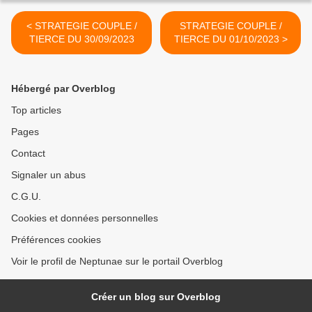
< STRATEGIE COUPLE /
STRATEGIE COUPLE /
TIERCE DU 30/09/2023
TIERCE DU 01/10/2023 >
Hébergé par Overblog
Top articles
Pages
Contact
Signaler un abus
C.G.U.
Cookies et données personnelles
Préférences cookies
Voir le profil de Neptunae sur le portail Overblog
Créer un blog sur Overblog