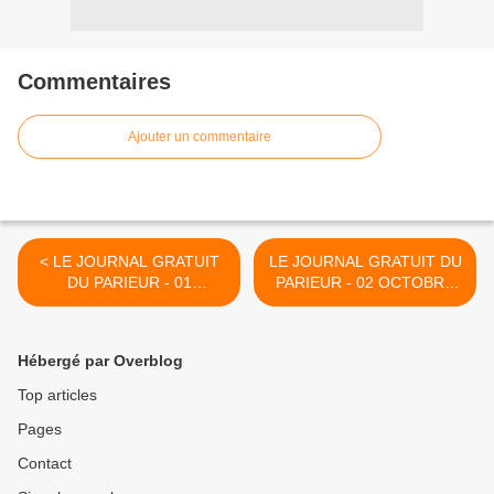
Commentaires
Ajouter un commentaire
< LE JOURNAL GRATUIT
LE JOURNAL GRATUIT DU
DU PARIEUR - 01
PARIEUR - 02 OCTOBRE
OCTOBRE 2023 - COUPLE
2023 - COUPLE DU JOUR
DU JOUR DU TIERCE EN
DU TIERCE EN
COUVERTURE
COUVERTURE >
Hébergé par Overblog
Top articles
Pages
Contact