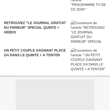
RETROUVEZ "LE JOURNAL GRATUIT
DU PARIEUR" SPECIAL QUINTE +
HEBDO
UN PETIT COUPLE GAGNANT PLACE
2/4 DANS LE QUINTE + A TENTER