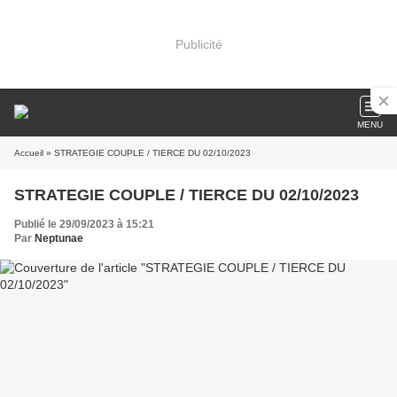
Publicité
MENU
Accueil
» STRATEGIE COUPLE / TIERCE DU 02/10/2023
STRATEGIE COUPLE / TIERCE DU 02/10/2023
Publié le 29/09/2023 à 15:21
Par
Neptunae