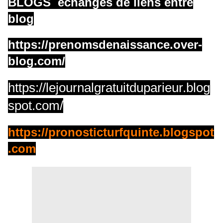
BLOGS échanges de liens entre
blog
https://prenomsdenaissance.over-
blog.com/
https://lejournalgratuitduparieur.blog
spot.com/
https://pronosticturfquinte.blogspot
.com