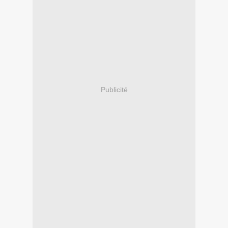
Publicité