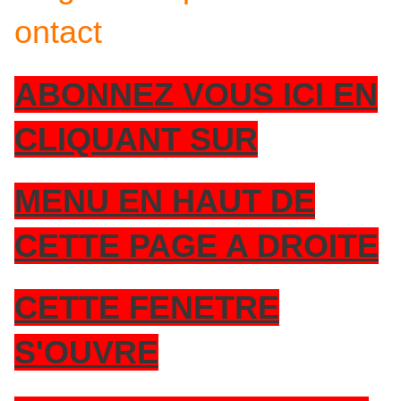
ontact
ABONNEZ VOUS ICI EN
CLIQUANT SUR
MENU EN HAUT DE
CETTE PAGE A DROITE
CETTE FENETRE
S'OUVRE