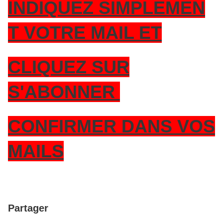
INDIQUEZ SIMPLEMEN
T VOTRE MAIL ET
CLIQUEZ SUR
S'ABONNER
CONFIRMER DANS VOS
MAILS
Partager