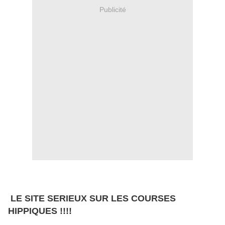
Publicité
LE SITE SERIEUX SUR LES COURSES
HIPPIQUES !!!!