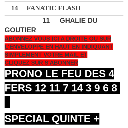
14
FANATIC FLASH
11 GHALIE DU
GOUTIER
ABONNEZ VOUS ICI A DROITE OU SUR
L'ENVELOPPE EN HAUT EN INDIQUANT
SIMPLEMENT VOTRE MAIL ET
CLIQUEZ SUR S'ABONNER
PRONO LE FEU DES 4
FERS 12 11 7 14 3 9 6 8
SPECIAL QUINTE +