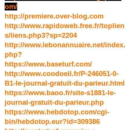
om/
http://premiere.over-blog.com
http://www.rapidoweb.free.fr/toplien
s/liens.php3?sp=2204
http://www.lebonannuaire.net/index.
php?
https://www.baseturf.com/
http://www.coodoeil.fr/P-246051-0-
B1-le-journal-gratuit-du-parieur.html
https://www.baoo.fr/site-s1881-le-
journal-gratuit-du-parieur.php
https://www.hebdotop.com/cgi-
bin/hebdotop.eur?id=309386