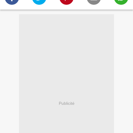
Publicité