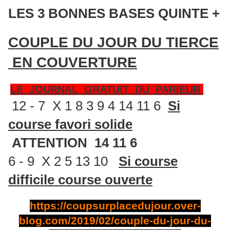
LES 3 BONNES BASES QUINTE +
COUPLE DU JOUR DU TIERCE
EN COUVERTURE
LE JOURNAL GRATUIT DU PARIEUR
12 - 7 X 1 8 3 9 4 14 11 6
Si
course favori solide
ATTENTION 14 11 6
6 - 9 X 2 5 13 10
Si course
difficile course ouverte
https://coupsurplacedujour.over-
blog.com/2019/02/couple-du-jour-du-