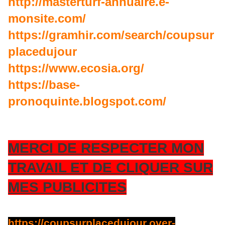
http://masterturf-annuaire.e-
monsite.com/
https://gramhir.com/search/coupsur
placedujour
https://www.ecosia.org/
https://base-
pronoquinte.blogspot.com/
MERCI DE RESPECTER MON
TRAVAIL ET DE CLIQUER SUR
MES PUBLICITES
https://coupsurplacedujour.over-