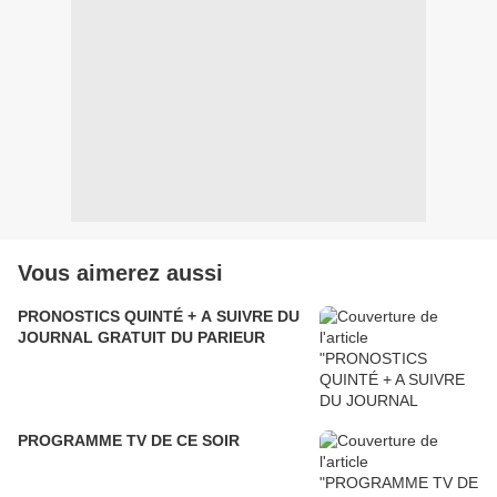
Vous aimerez aussi
PRONOSTICS QUINTÉ + A SUIVRE DU
JOURNAL GRATUIT DU PARIEUR
PROGRAMME TV DE CE SOIR