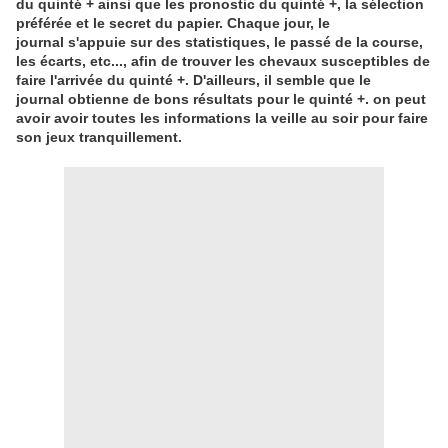
du quinté + ainsi que les pronostic du quinté +, la sélection
préférée et le secret du papier. Chaque jour, le
journal s'appuie sur des statistiques, le passé de la course,
les écarts, etc..., afin de trouver les chevaux susceptibles de
faire l'arrivée du quinté +. D'ailleurs, il semble que le
journal obtienne de bons résultats pour le quinté +. on peut
avoir avoir toutes les informations la veille au soir pour faire
son jeux tranquillement.