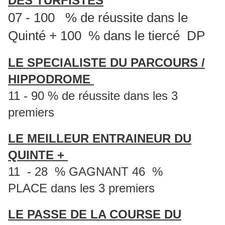
DES TURFISTES
07 - 100 % de réussite dans le
Quinté + 100 % dans le tiercé DP
LE SPECIALISTE DU PARCOURS /
HIPPODROME
11 - 90 % de réussite dans les 3
premiers
LE MEILLEUR ENTRAINEUR DU
QUINTE +
11 - 28 % GAGNANT 46 %
PLACE dans les 3 premiers
LE PASSE DE LA COURSE DU