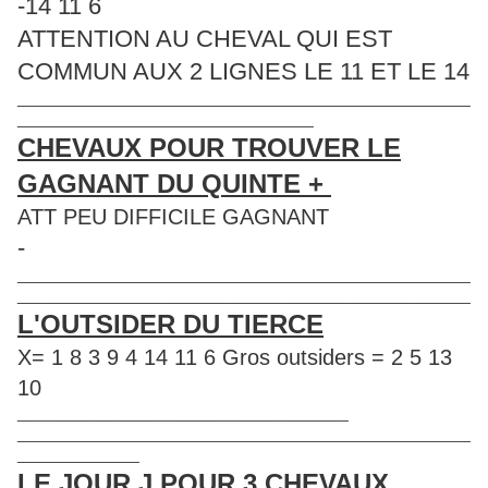
-14 11 6
ATTENTION AU CHEVAL QUI EST
COMMUN AUX 2 LIGNES LE 11 ET LE 14
____________________________________________________
__________________________________
CHEVAUX POUR TROUVER LE
GAGNANT DU QUINTE +
ATT PEU DIFFICILE GAGNANT
-
____________________________________________________
____________________________________________________
L'OUTSIDER DU TIERCE
X= 1 8 3 9 4 14 11 6
Gros outsiders = 2 5 13
10
______________________________________
____________________________________________________
______________
LE JOUR J POUR 3 CHEVAUX