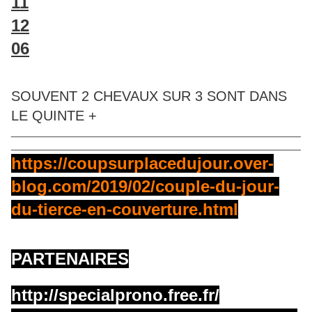
11
12
06
SOUVENT 2 CHEVAUX SUR 3 SONT DANS
LE QUINTE +
____________________________________________________
____________________________________________________
https://coupsurplacedujour.over-
blog.com/2019/02/couple-du-jour-
du-tierce-en-couverture.html
PARTENAIRES
http://specialprono.free.fr/