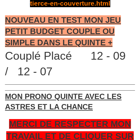
tierce-en-couverture.html
NOUVEAU EN TEST MON JEU
PETIT BUDGET COUPLE OU
SIMPLE DANS LE QUINTE +
Couplé Placé 12 - 09
/ 12 - 07
____________________________________________________
____________________________________________________
MON PRONO QUINTE AVEC LES
ASTRES ET LA CHANCE
MERCI DE RESPECTER MON
TRAVAIL ET DE CLIQUER SUR