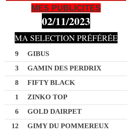
MES PUBLICITES
02/11
/2023
MA SELECTION PRÉFÉRÉE
9
GIBUS
3
GAMIN DES PERDRIX
8
FIFTY BLACK
1
ZINKO TOP
6
GOLD DAIRPET
12
GIMY DU POMMEREUX