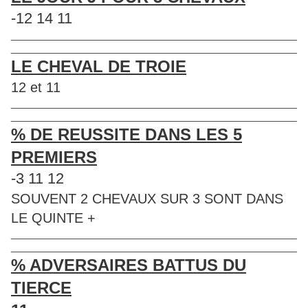
-12 14 11
____________________________________________________
____________________________________________________
LE CHEVAL DE TROIE
12 et 11
____________________________________________________
____________________________________________________
% DE REUSSITE DANS LES 5
PREMIERS
-3 11 12
SOUVENT 2 CHEVAUX SUR 3 SONT DANS
LE QUINTE +
____________________________________________________
____________________________________________________
% ADVERSAIRES BATTUS DU
TIERCE