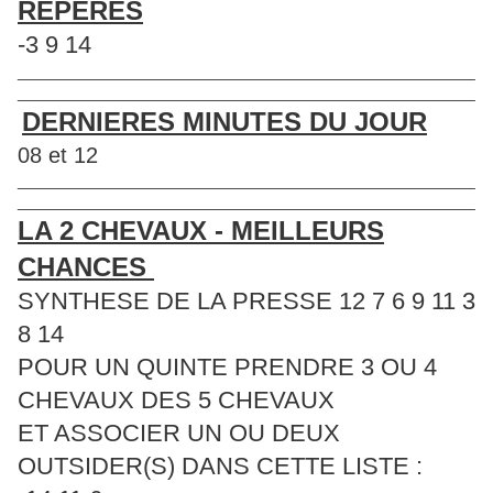
REPERES
-3 9 14
____________________________________________________
____________________________________________________
DERNIERES MINUTES DU JOUR
08 et 12
____________________________________________________
____________________________________________________
LA 2 CHEVAUX - MEILLEURS
CHANCES
SYNTHESE DE LA PRESSE 12 7 6 9 11 3
8 14
POUR UN QUINTE PRENDRE 3 OU 4
CHEVAUX DES 5 CHEVAUX
ET ASSOCIER UN OU DEUX
OUTSIDER(S) DANS CETTE LISTE :