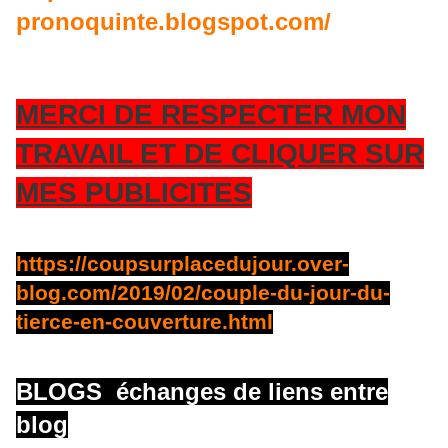
pronoquinte.blogspot.com/
MERCI DE RESPECTER MON
TRAVAIL ET DE CLIQUER SUR
MES PUBLICITES
https://coupsurplacedujour.over-
blog.com/2019/02/couple-du-jour-du-
tierce-en-couverture.html
BLOGS échanges de liens entre
blog