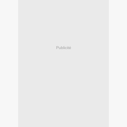
Publicité