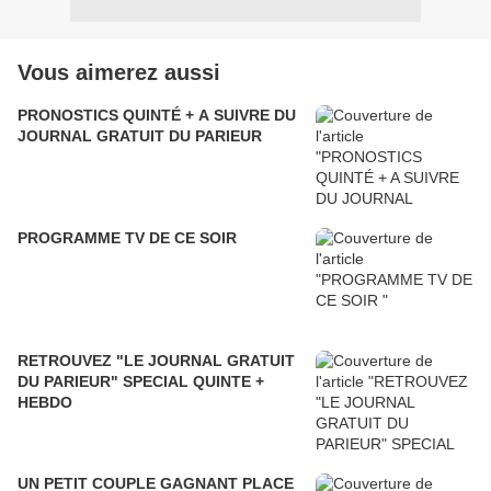
Vous aimerez aussi
PRONOSTICS QUINTÉ + A SUIVRE DU
JOURNAL GRATUIT DU PARIEUR
PROGRAMME TV DE CE SOIR
RETROUVEZ "LE JOURNAL GRATUIT
DU PARIEUR" SPECIAL QUINTE +
HEBDO
UN PETIT COUPLE GAGNANT PLACE