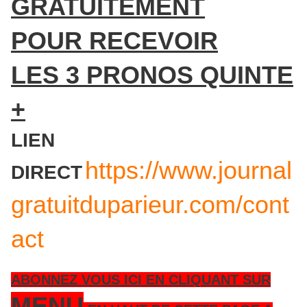
GRATUITEMENT
POUR RECEVOIR
LES 3 PRONOS QUINTE
+
LIEN
https://www.journal
DIRECT
gratuitduparieur.com/cont
act
ABONNEZ VOUS ICI EN CLIQUANT SUR
MENU