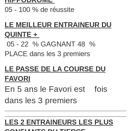
05 - 100 % de réussite
LE MEILLEUR ENTRAINEUR DU
QUINTE +
05 - 22 % GAGNANT 48 %
PLACE dans les 3 premiers
LE PASSE DE LA COURSE DU
FAVORI
En 5 ans le Favori est fois
dans les 3 premiers
____________________________________________________
____________________________________________________
LES 2 ENTRAINEURS LES PLUS