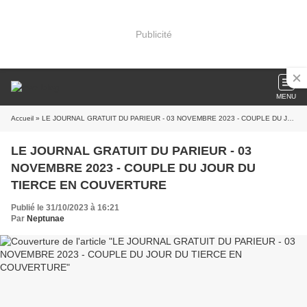
Publicité
MENU
Accueil
» LE JOURNAL GRATUIT DU PARIEUR - 03 NOVEMBRE 2023 - COUPLE DU JOUR DU TIERCE EN COUVERTURE
LE JOURNAL GRATUIT DU PARIEUR - 03
NOVEMBRE 2023 - COUPLE DU JOUR DU
TIERCE EN COUVERTURE
Publié le 31/10/2023 à 16:21
Par
Neptunae