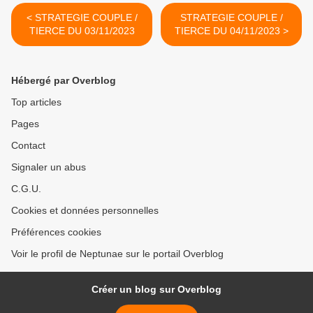
< STRATEGIE COUPLE /
STRATEGIE COUPLE /
TIERCE DU 03/11/2023
TIERCE DU 04/11/2023 >
Hébergé par Overblog
Top articles
Pages
Contact
Signaler un abus
C.G.U.
Cookies et données personnelles
Préférences cookies
Voir le profil de Neptunae sur le portail Overblog
Créer un blog sur Overblog