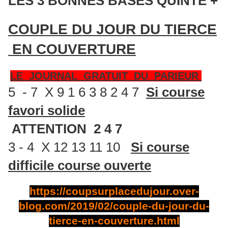
LES 3 BONNES BASES QUINTE +
COUPLE DU JOUR DU TIERCE
EN COUVERTURE
LE JOURNAL GRATUIT DU PARIEUR
5 - 7 X 9 1 6 3 8 2 4 7
Si course
favori solide
ATTENTION 2 4 7
3 - 4 X 12 13 11 10
Si course
difficile course ouverte
https://coupsurplacedujour.over-
blog.com/2019/02/couple-du-jour-du-
tierce-en-couverture.html