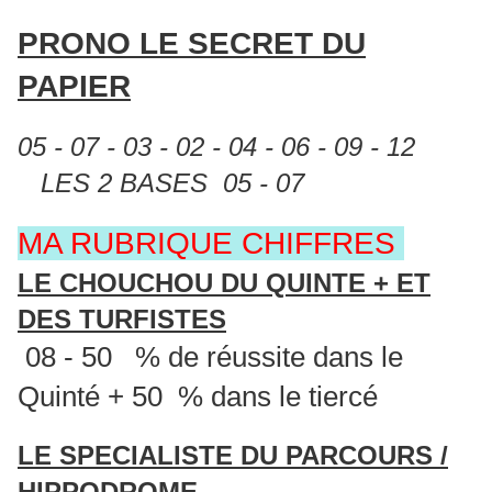
PRONO LE SECRET DU
PAPIER
05 - 07 - 03 - 02 - 04 - 06 - 09 - 12
LES 2 BASES 05 - 07
MA RUBRIQUE CHIFFRES
LE CHOUCHOU DU QUINTE + ET
DES TURFISTES
08 - 50 % de réussite dans le
Quinté + 50 % dans le tiercé
LE SPECIALISTE DU PARCOURS /
HIPPODROME