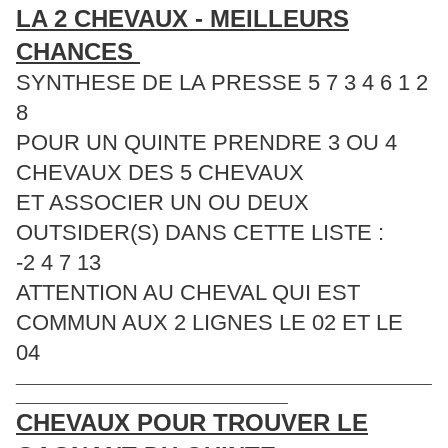
LA 2 CHEVAUX - MEILLEURS
CHANCES
SYNTHESE DE LA PRESSE 5 7 3 4 6 1 2
8
POUR UN QUINTE PRENDRE 3 OU 4
CHEVAUX DES 5 CHEVAUX
ET ASSOCIER UN OU DEUX
OUTSIDER(S) DANS CETTE LISTE :
-2 4 7 13
ATTENTION AU CHEVAL QUI EST
COMMUN AUX 2 LIGNES LE 02 ET LE
04
____________________________________________________
__________________________________
CHEVAUX POUR TROUVER LE