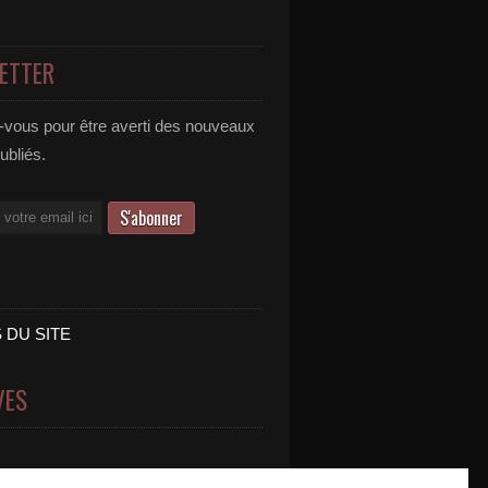
ETTER
vous pour être averti des nouveaux
publiés.
 DU SITE
VES