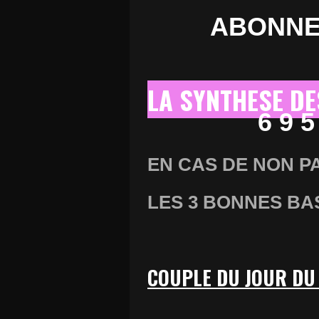
ABONNE
LA SYNTHESE D
6 9 5
EN CAS DE NON P
LES 3 BONNES BA
COUPLE DU JOUR DU
Si
u