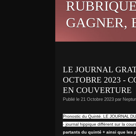
RUBRIQUE
GAGNER, E
LE JOURNAL GRATU
OCTOBRE 2023 - 
EN COUVERTURE
Publié le
21 Octobre 2023
par Neptu
Pronostic du Quinté
. LE JOURNAL D
- journal hippique différent sur la cou
partants du quinté + ainsi que les p