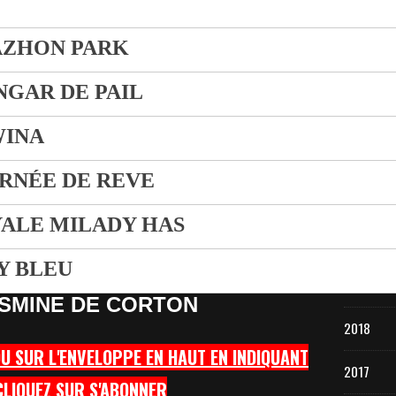
Avril
(
ZHON PARK
2024
NGAR DE PAIL
2023
INA
2022
RNÉE DE REVE
2021
ALE MILADY HAS
2020
Y BLEU
2019
 DE CORTON
2018
OU SUR L'ENVELOPPE EN HAUT EN INDIQUANT
2017
CLIQUEZ SUR S'ABONNER