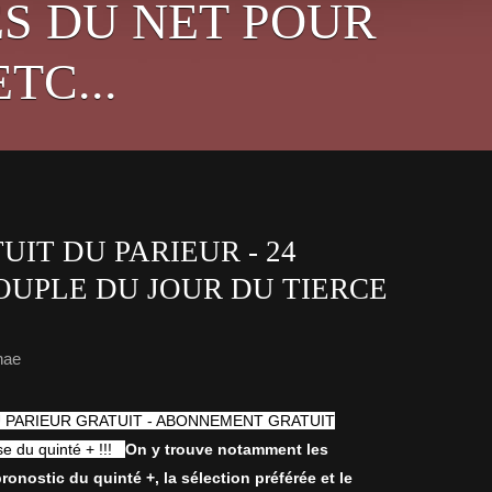
S DU NET POUR
TC...
IT DU PARIEUR - 24
COUPLE DU JOUR DU TIERCE
nae
U PARIEUR GRATUIT - ABONNEMENT GRATUIT
rse du quinté + !!!
On y trouve notamment les
ronostic du quinté +, la sélection préférée et le