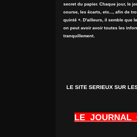
secret du papier. Chaque jour, le jo
course, les écarts, etc..., afin de t
quinté +. D'ailleurs, il semble que 
on peut avoir avoir toutes les infor
tranquillement.
LE SITE SERIEUX SUR LES
LE JOURNAL 