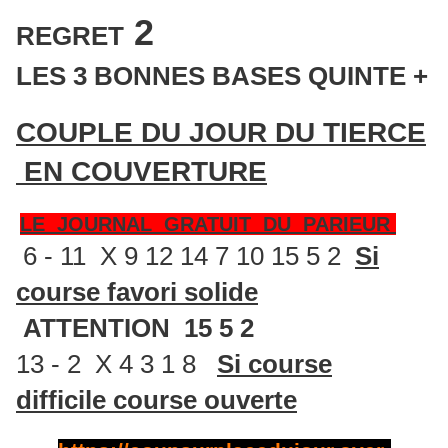
2
REGRET
LES 3 BONNES BASES QUINTE +
COUPLE DU JOUR DU TIERCE
EN COUVERTURE
LE JOURNAL GRATUIT DU PARIEUR
6 - 11 X 9 12 14 7 10 15 5 2
Si
course favori solide
ATTENTION 15 5 2
13 - 2 X 4 3 1 8
Si course
difficile course ouverte