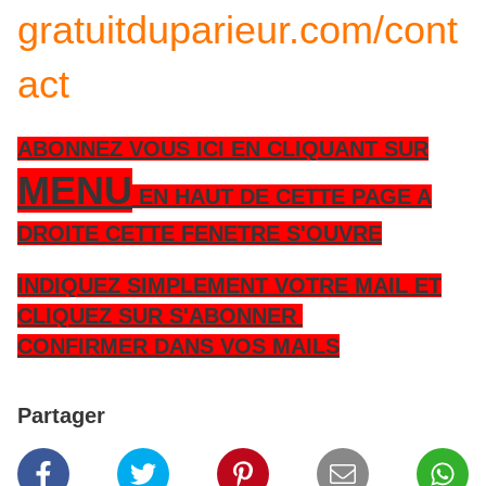
gratuitduparieur.com/cont
act
ABONNEZ VOUS ICI EN CLIQUANT SUR
MENU
EN HAUT DE CETTE PAGE A
DROITE CETTE FENETRE S'OUVRE
INDIQUEZ SIMPLEMENT VOTRE MAIL ET
CLIQUEZ SUR S'ABONNER
CONFIRMER DANS VOS MAILS
Partager