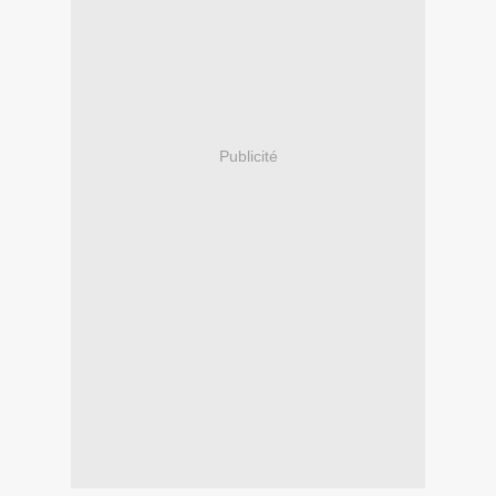
Publicité