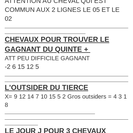
ATTENTION AU CHEVAL QUI EST
COMMUN AUX 2 LIGNES LE 05 ET LE
02
____________________________________________________
__________________________________
CHEVAUX POUR TROUVER LE
GAGNANT DU QUINTE +
ATT PEU DIFFICILE GAGNANT
-2 6 15 12 5
____________________________________________________
____________________________________________________
L'OUTSIDER DU TIERCE
X= 9 12 14 7 10 15 5 2
Gros outsiders = 4 3 1
8
______________________________________
____________________________________________________
______________
LE JOUR J POUR 3 CHEVAUX