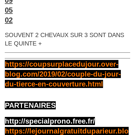
09
05
02
SOUVENT 2 CHEVAUX SUR 3 SONT DANS
LE QUINTE +
____________________________________________________
____________________________________________________
https://coupsurplacedujour.over-
blog.com/2019/02/couple-du-jour-
du-tierce-en-couverture.html
PARTENAIRES
http://specialprono.free.fr/
https://lejournalgratuitduparieur.blo