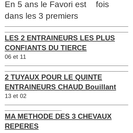
En 5 ans le Favori est fois
dans les 3 premiers
____________________________________________________
____________________________________________________
LES 2 ENTRAINEURS LES PLUS
CONFIANTS DU TIERCE
06 et 11
____________________________________________________
____________________________________________________
2 TUYAUX POUR LE QUINTE
ENTRAINEURS CHAUD Bouillant
13 et 02
____________________________________________________
________________________
MA METHODE DES 3 CHEVAUX
REPERES