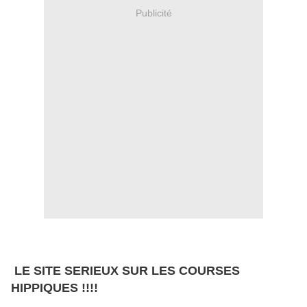
Publicité
LE SITE SERIEUX SUR LES COURSES
HIPPIQUES !!!!