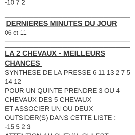
-10 7 2
____________________________________________________
____________________________________________________
DERNIERES MINUTES DU JOUR
06 et 11
____________________________________________________
____________________________________________________
LA 2 CHEVAUX - MEILLEURS
CHANCES
SYNTHESE DE LA PRESSE 6 11 13 2 7 5
14 12
POUR UN QUINTE PRENDRE 3 OU 4
CHEVAUX DES 5 CHEVAUX
ET ASSOCIER UN OU DEUX
OUTSIDER(S) DANS CETTE LISTE :
-15 5 2 3