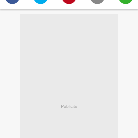
Publicité