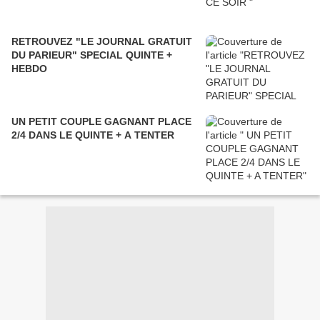
RETROUVEZ "LE JOURNAL GRATUIT
DU PARIEUR" SPECIAL QUINTE +
HEBDO
UN PETIT COUPLE GAGNANT PLACE
2/4 DANS LE QUINTE + A TENTER