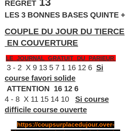
13
REGRET
LES 3 BONNES BASES QUINTE +
COUPLE DU JOUR DU TIERCE
EN COUVERTURE
LE JOURNAL GRATUIT DU PARIEUR
3 - 2 X 9 13 5 7 1 16 12 6
Si
course favori solide
ATTENTION 16 12 6
4 - 8 X 11 15 14 10
Si course
difficile course ouverte
https://coupsurplacedujour.over-