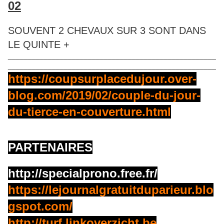
02
SOUVENT 2 CHEVAUX SUR 3 SONT DANS
LE QUINTE +
____________________________________________________
____________________________________________________
https://coupsurplacedujour.over-
blog.com/2019/02/couple-du-jour-
du-tierce-en-couverture.html
PARTENAIRES
http://specialprono.free.fr/
https://lejournalgratuitduparieur.blo
gspot.com/
http://turf.linkoverzicht.be