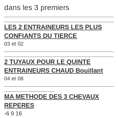
dans les 3 premiers
____________________________________________________
____________________________________________________
LES 2 ENTRAINEURS LES PLUS
CONFIANTS DU TIERCE
03 et 02
____________________________________________________
____________________________________________________
2 TUYAUX POUR LE QUINTE
ENTRAINEURS CHAUD Bouillant
04 et 08
____________________________________________________
________________________
MA METHODE DES 3 CHEVAUX
REPERES
-6 9 16