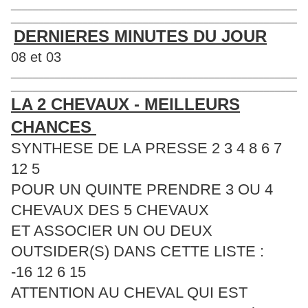
____________________________________________________
____________________________________________________
DERNIERES MINUTES DU JOUR
08 et 03
____________________________________________________
____________________________________________________
LA 2 CHEVAUX - MEILLEURS
CHANCES
SYNTHESE DE LA PRESSE 2 3 4 8 6 7
12 5
POUR UN QUINTE PRENDRE 3 OU 4
CHEVAUX DES 5 CHEVAUX
ET ASSOCIER UN OU DEUX
OUTSIDER(S) DANS CETTE LISTE :
-16 12 6 15
ATTENTION AU CHEVAL QUI EST