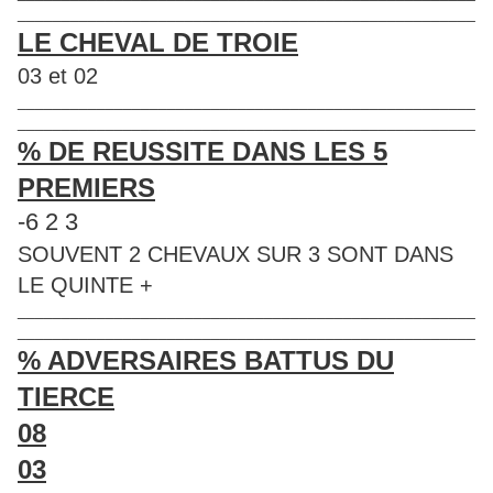
____________________________________________________
LE CHEVAL DE TROIE
03 et 02
____________________________________________________
____________________________________________________
% DE REUSSITE DANS LES 5
PREMIERS
-6 2 3
SOUVENT 2 CHEVAUX SUR 3 SONT DANS
LE QUINTE +
____________________________________________________
____________________________________________________
% ADVERSAIRES BATTUS DU
TIERCE
08
03