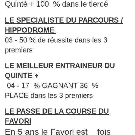
Quinté + 100 % dans le tiercé
LE SPECIALISTE DU PARCOURS /
HIPPODROME
03 - 50 % de réussite dans les 3
premiers
LE MEILLEUR ENTRAINEUR DU
QUINTE +
04 - 17 % GAGNANT 36 %
PLACE dans les 3 premiers
LE PASSE DE LA COURSE DU
FAVORI
En 5 ans le Favori est fois