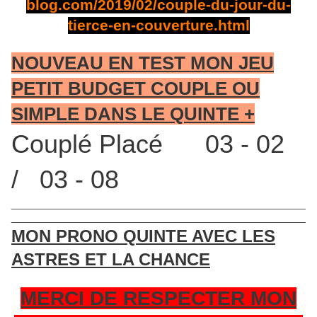
blog.com/2019/02/couple-du-jour-du-
tierce-en-couverture.html
NOUVEAU EN TEST MON JEU
PETIT BUDGET COUPLE OU
SIMPLE DANS LE QUINTE +
Couplé Placé 03 - 02
/ 03 - 08
____________________________________________________
____________________________________________________
MON PRONO QUINTE AVEC LES
ASTRES ET LA CHANCE
MERCI DE RESPECTER MON