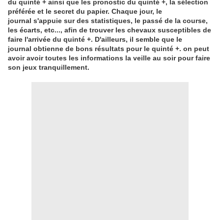
du quinté + ainsi que les pronostic du quinté +, la sélection
préférée et le secret du papier. Chaque jour, le
journal s'appuie sur des statistiques, le passé de la course,
les écarts, etc..., afin de trouver les chevaux susceptibles de
faire l'arrivée du quinté +. D'ailleurs, il semble que le
journal obtienne de bons résultats pour le quinté +. on peut
avoir avoir toutes les informations la veille au soir pour faire
son jeux tranquillement.