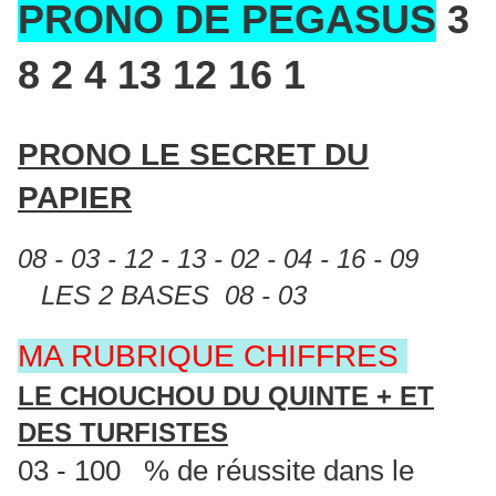
PRONO DE PEGASUS
3
8 2 4 13 12 16 1
PRONO LE SECRET DU
PAPIER
08 - 03 - 12 - 13 - 02 - 04 - 16 - 09
LES 2 BASES 08 - 03
MA RUBRIQUE CHIFFRES
LE CHOUCHOU DU QUINTE + ET
DES TURFISTES
03 - 100 % de réussite dans le