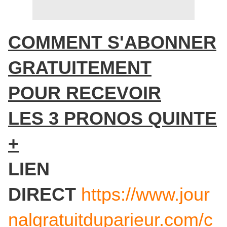
COMMENT S'ABONNER
GRATUITEMENT
POUR RECEVOIR
LES 3 PRONOS QUINTE
+
LIEN
DIRECT
https://www.jour
nalgratuitduparieur.com/c