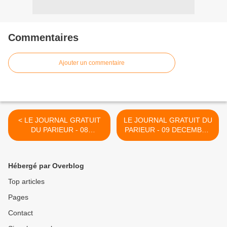
Commentaires
Ajouter un commentaire
< LE JOURNAL GRATUIT
LE JOURNAL GRATUIT DU
DU PARIEUR - 08
PARIEUR - 09 DECEMBRE
DECEMBRE 2023 -
2023 - COUPLE DU JOUR
COUPLE DU JOUR DU
DU TIERCE EN
TIERCE EN COUVERTURE
COUVERTURE >
Hébergé par Overblog
Top articles
Pages
Contact