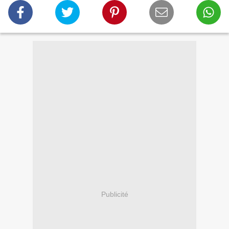
Publicité