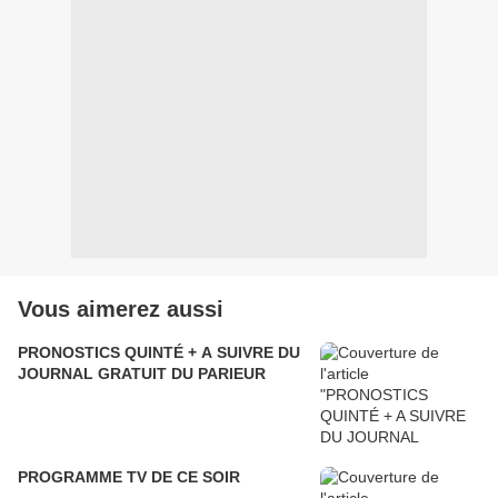
Vous aimerez aussi
PRONOSTICS QUINTÉ + A SUIVRE DU
JOURNAL GRATUIT DU PARIEUR
PROGRAMME TV DE CE SOIR