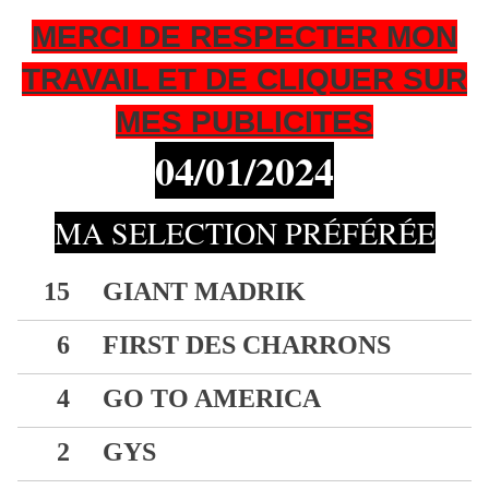
MERCI DE RESPECTER MON
TRAVAIL ET DE CLIQUER SUR
MES PUBLICITES
04/01
/2024
MA SELECTION PRÉFÉRÉE
15
GIANT MADRIK
6
FIRST DES CHARRONS
4
GO TO AMERICA
2
GYS