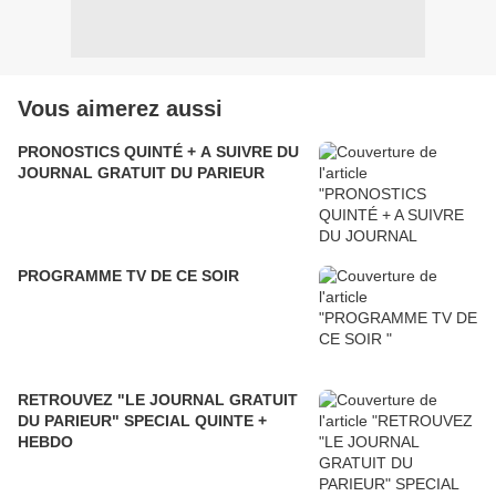
Vous aimerez aussi
PRONOSTICS QUINTÉ + A SUIVRE DU
JOURNAL GRATUIT DU PARIEUR
PROGRAMME TV DE CE SOIR
RETROUVEZ "LE JOURNAL GRATUIT
DU PARIEUR" SPECIAL QUINTE +
HEBDO