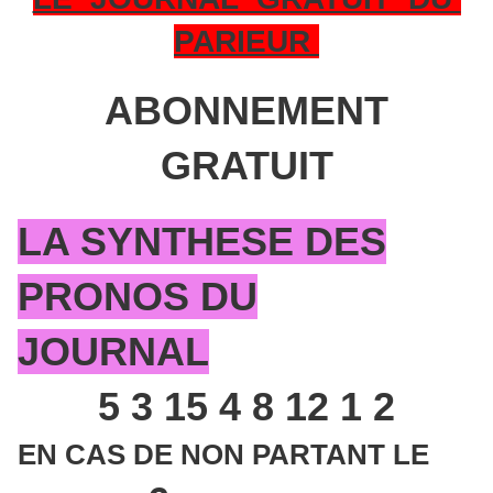
PARIEUR
ABONNEMENT
GRATUIT
LA SYNTHESE DES
PRONOS DU
JOURNAL
5 3 15 4 8 12 1 2
EN CAS DE NON PARTANT LE