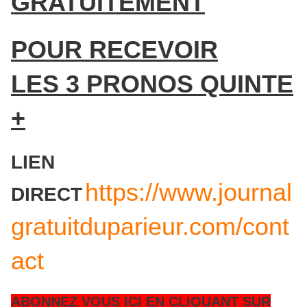
GRATUITEMENT
POUR RECEVOIR
LES 3 PRONOS QUINTE
+
LIEN
https://www.journal
DIRECT
gratuitduparieur.com/cont
act
ABONNEZ VOUS ICI EN CLIQUANT SUR