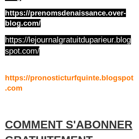
https://prenomsdenaissance.over-
blog.com/
https://lejournalgratuitduparieur.blog
spot.com/
https://pronosticturfquinte.blogspot
.com
COMMENT S'ABONNER