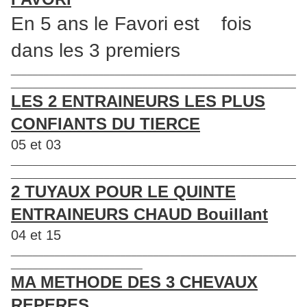
En 5 ans le Favori est fois
dans les 3 premiers
____________________________________________________
____________________________________________________
LES 2 ENTRAINEURS LES PLUS
CONFIANTS DU TIERCE
05 et 03
____________________________________________________
____________________________________________________
2 TUYAUX POUR LE QUINTE
ENTRAINEURS CHAUD Bouillant
04 et 15
____________________________________________________
________________________
MA METHODE DES 3 CHEVAUX
REPERES