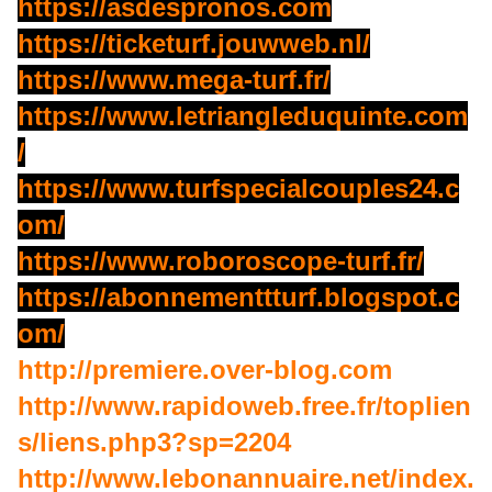
https://asdespronos.com
https://ticketurf.jouwweb.nl/
https://www.mega-turf.fr/
https://www.letriangleduquinte.com
/
https://www.turfspecialcouples24.c
om/
https://www.roboroscope-turf.fr/
https://abonnementtturf.blogspot.c
om/
http://premiere.over-blog.com
http://www.rapidoweb.free.fr/toplien
s/liens.php3?sp=2204
http://www.lebonannuaire.net/index.