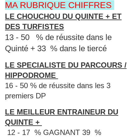
MA RUBRIQUE CHIFFRES
LE CHOUCHOU DU QUINTE + ET
DES TURFISTES
13 - 50 % de réussite dans le
Quinté + 33 % dans le tiercé
LE SPECIALISTE DU PARCOURS /
HIPPODROME
16 - 50 % de réussite dans les 3
premiers DP
LE MEILLEUR ENTRAINEUR DU
QUINTE +
12 - 17 % GAGNANT 39 %