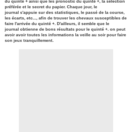
du quinté + ainsi que les pronostic du quinté +, la sélection
préférée et le secret du papier. Chaque jour, le
journal s'appuie sur des statistiques, le passé de la course,
les écarts, etc..., afin de trouver les chevaux susceptibles de
faire l'arrivée du quinté +. D'ailleurs, il semble que le
journal obtienne de bons résultats pour le quinté +. on peut
avoir avoir toutes les informations la veille au soir pour faire
son jeux tranquillement.