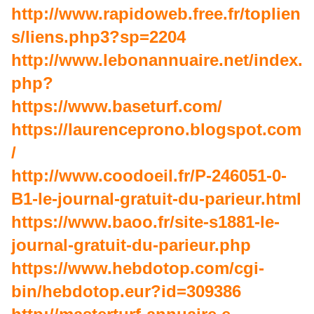
http://www.rapidoweb.free.fr/toplien
s/liens.php3?sp=2204
http://www.lebonannuaire.net/index.
php?
https://www.baseturf.com/
https://laurenceprono.blogspot.com
/
http://www.coodoeil.fr/P-246051-0-
B1-le-journal-gratuit-du-parieur.html
https://www.baoo.fr/site-s1881-le-
journal-gratuit-du-parieur.php
https://www.hebdotop.com/cgi-
bin/hebdotop.eur?id=309386