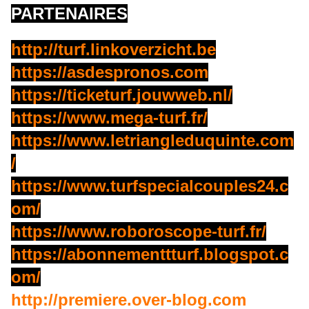
PARTENAIRES
http://turf.linkoverzicht.be
https://asdespronos.com
https://ticketurf.jouwweb.nl/
https://www.mega-turf.fr/
https://www.letriangleduquinte.com
/
https://www.turfspecialcouples24.c
om/
https://www.roboroscope-turf.fr/
https://abonnementtturf.blogspot.c
om/
http://premiere.over-blog.com