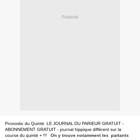
Publicité
Pronostic du Quinté
. LE JOURNAL DU PARIEUR GRATUIT -
ABONNEMENT GRATUIT - journal hippique différent sur la
course du quinté + !!!
On y trouve notamment les partants