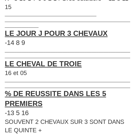
15
______________________________________
____________________________________________________
______________
LE JOUR J POUR 3 CHEVAUX
-14 8 9
____________________________________________________
____________________________________________________
LE CHEVAL DE TROIE
16 et 05
____________________________________________________
____________________________________________________
% DE REUSSITE DANS LES 5
PREMIERS
-13 5 16
SOUVENT 2 CHEVAUX SUR 3 SONT DANS
LE QUINTE +