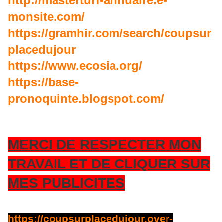
http://masterturf-annuaire.e-
monsite.com/
https://gramhir.com/search/coupsur
placedujour
https://www.ecosia.org/
https://base-
pronoquinte.blogspot.com/
MERCI DE RESPECTER MON
TRAVAIL ET DE CLIQUER SUR
MES PUBLICITES
https://coupsurplacedujour.over-