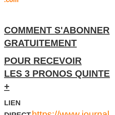
COMMENT S'ABONNER
GRATUITEMENT
POUR RECEVOIR
LES 3 PRONOS QUINTE
+
LIEN
https://www.journal
DIRECT