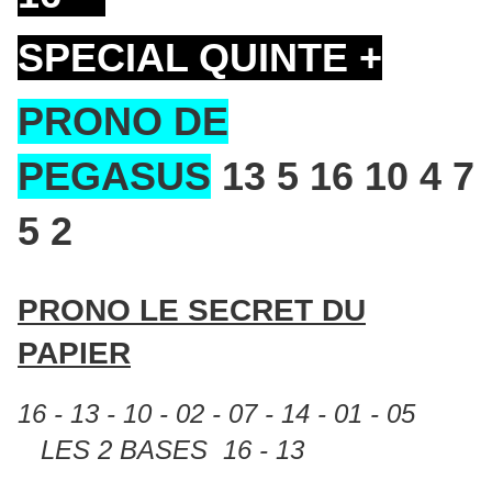
SPECIAL QUINTE +
PRONO DE
PEGASUS
13 5 16 10 4 7
5 2
PRONO LE SECRET DU
PAPIER
16 - 13 - 10 - 02 - 07 - 14 - 01 - 05
LES 2 BASES 16 - 13