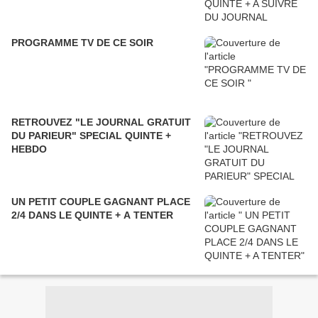
PROGRAMME TV DE CE SOIR
RETROUVEZ "LE JOURNAL GRATUIT
DU PARIEUR" SPECIAL QUINTE +
HEBDO
UN PETIT COUPLE GAGNANT PLACE
2/4 DANS LE QUINTE + A TENTER