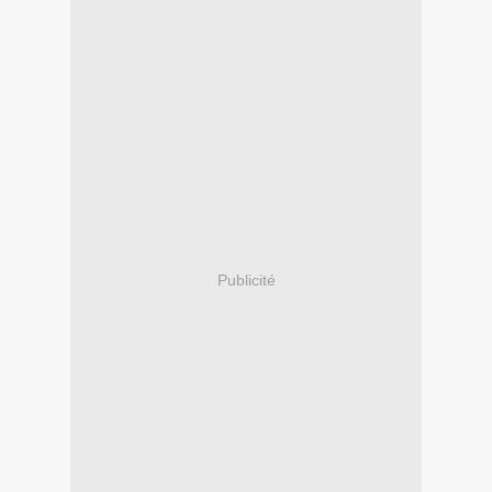
Publicité