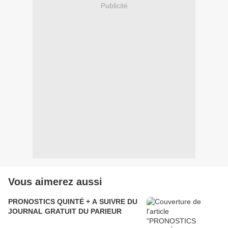
Publicité
Vous aimerez aussi
PRONOSTICS QUINTÉ + A SUIVRE DU
JOURNAL GRATUIT DU PARIEUR