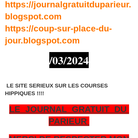
https://journalgratuitduparieur.
blogspot.com
https://coup-sur-place-du-
jour.blogspot.com
/03
/2024
LE SITE SERIEUX SUR LES COURSES
HIPPIQUES !!!!
LE JOURNAL GRATUIT DU
PARIEUR