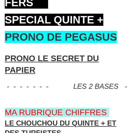
FERS
SPECIAL QUINTE +
PRONO DE PEGASUS
PRONO LE SECRET DU
PAPIER
- - - - - - - LES 2 BASES -
MA RUBRIQUE CHIFFRES
LE CHOUCHOU DU QUINTE + ET
DES TURFISTES