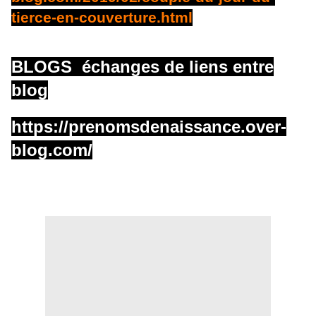
tierce-en-couverture.html
BLOGS échanges de liens entre
blog
https://prenomsdenaissance.over-
blog.com/