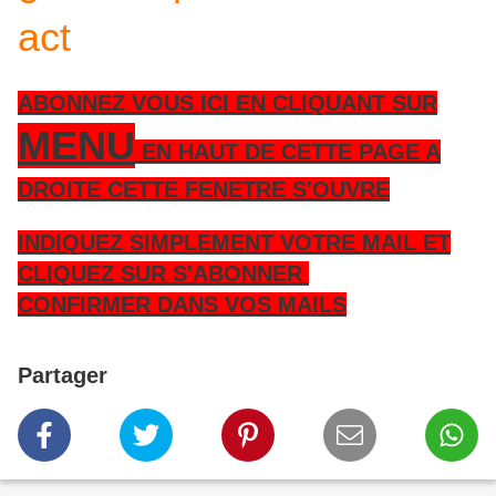
act
ABONNEZ VOUS ICI EN CLIQUANT SUR
MENU
EN HAUT DE CETTE PAGE A
DROITE CETTE FENETRE S'OUVRE
INDIQUEZ SIMPLEMENT VOTRE MAIL ET
CLIQUEZ SUR S'ABONNER
CONFIRMER DANS VOS MAILS
Partager