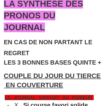
LA SYNTHESE DES
PRONOS DU
JOURNAL
EN CAS DE NON PARTANT LE
REGRET
LES 3 BONNES BASES QUINTE +
COUPLE DU JOUR DU TIERCE
EN COUVERTURE
LE JOURNAL GRATUIT DU PARIEUR
- X
Si course favori solide