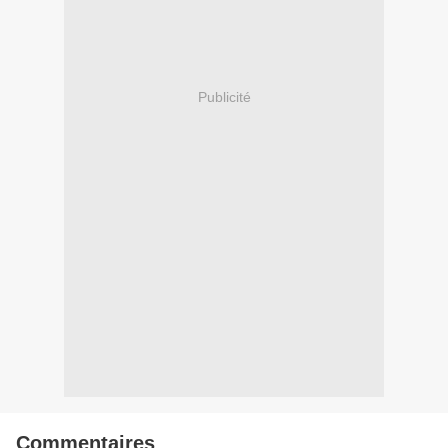
Publicité
Commentaires