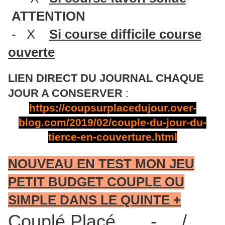
ATTENTION
- X
Si course difficile course
ouverte
LIEN DIRECT DU JOURNAL CHAQUE
JOUR A CONSERVER
:
https://coupsurplacedujour.over-
blog.com/2019/02/couple-du-jour-du-
tierce-en-couverture.html
NOUVEAU EN TEST MON JEU
PETIT BUDGET COUPLE OU
SIMPLE DANS LE QUINTE +
Couplé Placé - /