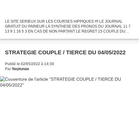
LE SITE SERIEUX SUR LES COURSES HIPPIQUES !!!! LE JOURNAL
GRATUIT DU PARIEUR LA SYNTHESE DES PRONOS DU JOURNAL 11 7
13 9 1 16 5 3 EN CAS DE NON PARTANT LE REGRET 15 COUPLE DU
JOUR DU TIERCE EN COUVERTURE LE JOURNAL GRATUIT DU
PARIEUR 9 - 16 X 2 11 3 13...
STRATEGIE COUPLE / TIERCE DU 04/05/2022
Publié le 02/05/2022 à 14:38
Par
Neptunae