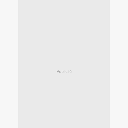
Publicité