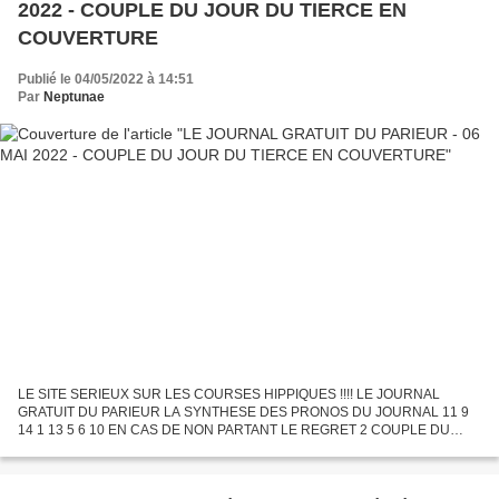
2022 - COUPLE DU JOUR DU TIERCE EN
COUVERTURE
Publié le 04/05/2022 à 14:51
Par
Neptunae
LE SITE SERIEUX SUR LES COURSES HIPPIQUES !!!! LE JOURNAL
GRATUIT DU PARIEUR LA SYNTHESE DES PRONOS DU JOURNAL 11 9
14 1 13 5 6 10 EN CAS DE NON PARTANT LE REGRET 2 COUPLE DU
JOUR DU TIERCE EN COUVERTURE LE JOURNAL GRATUIT DU
PARIEUR 1 - 13 X 4 16 6 10...