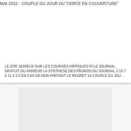
LE SITE SERIEUX SUR LES COURSES HIPPIQUES !!!! LE JOURNAL
GRATUIT DU PARIEUR LA SYNTHESE DES PRONOS DU JOURNAL 3 10 7
6 11 4 2 5 EN CAS DE NON PARTANT LE REGRET 14 COUPLE DU JOUR
DU TIERCE EN COUVERTURE LE JOURNAL GRATUIT DU PARIEUR 4 - 5
X 9 16 2 10...