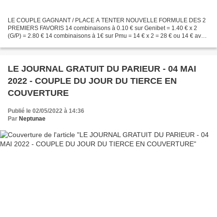
LE COUPLE GAGNANT / PLACE A TENTER NOUVELLE FORMULE DES 2
PREMIERS FAVORIS 14 combinaisons à 0.10 € sur Genibet = 1.40 € x 2
(G/P) = 2.80 € 14 combinaisons à 1€ sur Pmu = 14 € x 2 = 28 € ou 14 € avec
le favori 6 X 5 7 3 6 X 9 10 12 14 7 X 5 7 3 7 X 9...
LE JOURNAL GRATUIT DU PARIEUR - 04 MAI
2022 - COUPLE DU JOUR DU TIERCE EN
COUVERTURE
Publié le 02/05/2022 à 14:36
Par
Neptunae