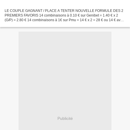
LE COUPLE GAGNANT / PLACE A TENTER NOUVELLE FORMULE DES 2
PREMIERS FAVORIS 14 combinaisons à 0.10 € sur Genibet = 1.40 € x 2
(G/P) = 2.80 € 14 combinaisons à 1€ sur Pmu = 14 € x 2 = 28 € ou 14 € avec
le favori Couplé gagnant 3 - 11 - 15.40 € Couplé placé...
Publicité