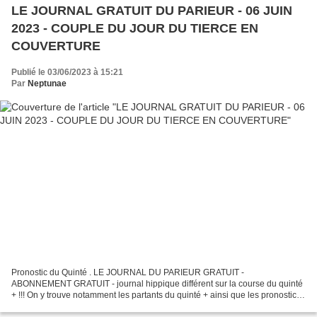
LE JOURNAL GRATUIT DU PARIEUR - 06 JUIN
2023 - COUPLE DU JOUR DU TIERCE EN
COUVERTURE
Publié le 03/06/2023 à 15:21
Par
Neptunae
Pronostic du Quinté . LE JOURNAL DU PARIEUR GRATUIT -
ABONNEMENT GRATUIT - journal hippique différent sur la course du quinté
+ !!! On y trouve notamment les partants du quinté + ainsi que les pronostic
du quinté +, la sélection préférée et le secret...