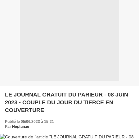
LE JOURNAL GRATUIT DU PARIEUR - 08 JUIN
2023 - COUPLE DU JOUR DU TIERCE EN
COUVERTURE
Publié le 05/06/2023 à 15:21
Par
Neptunae