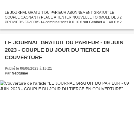
LE JOURNAL GRATUIT DU PARIEUR ABONNEMENT GRATUIT LE
COUPLE GAGNANT / PLACE A TENTER NOUVELLE FORMULE DES 2
PREMIERS FAVORIS 14 combinaisons à 0.10 € sur Genibet = 1.40 € x 2
(G/P) = 2.80 € 14 combinaisons à 1€ sur Pmu = 14 € x 2 = 28 € ou 14 € avec
le...
LE JOURNAL GRATUIT DU PARIEUR - 09 JUIN
2023 - COUPLE DU JOUR DU TIERCE EN
COUVERTURE
Publié le 06/06/2023 à 15:21
Par
Neptunae