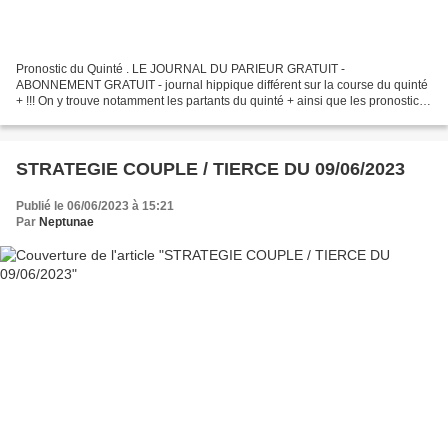
Pronostic du Quinté . LE JOURNAL DU PARIEUR GRATUIT -
ABONNEMENT GRATUIT - journal hippique différent sur la course du quinté
+ !!! On y trouve notamment les partants du quinté + ainsi que les pronostic
du quinté +, la sélection préférée et le secret...
STRATEGIE COUPLE / TIERCE DU 09/06/2023
Publié le 06/06/2023 à 15:21
Par
Neptunae