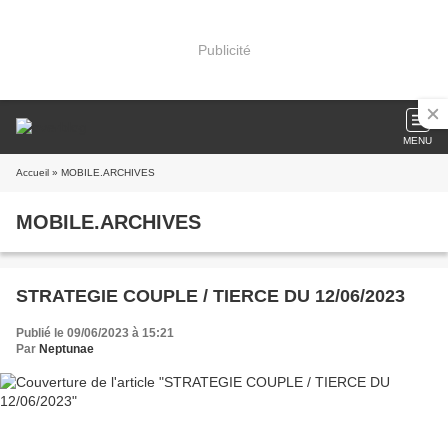
Publicité
MENU
Accueil
» MOBILE.ARCHIVES
MOBILE.ARCHIVES
STRATEGIE COUPLE / TIERCE DU 12/06/2023
Publié le 09/06/2023 à 15:21
Par
Neptunae