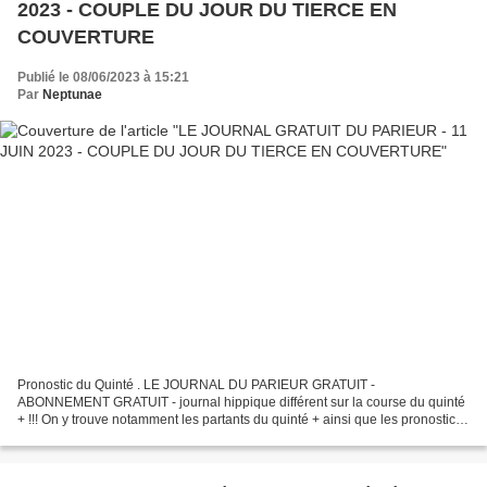
2023 - COUPLE DU JOUR DU TIERCE EN
COUVERTURE
Publié le 08/06/2023 à 15:21
Par
Neptunae
Pronostic du Quinté . LE JOURNAL DU PARIEUR GRATUIT -
ABONNEMENT GRATUIT - journal hippique différent sur la course du quinté
+ !!! On y trouve notamment les partants du quinté + ainsi que les pronostic
du quinté +, la sélection préférée et le secret...