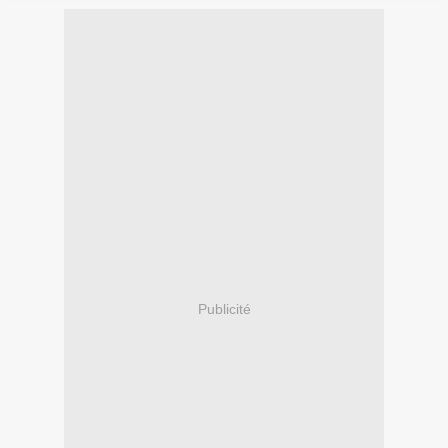
Publicité