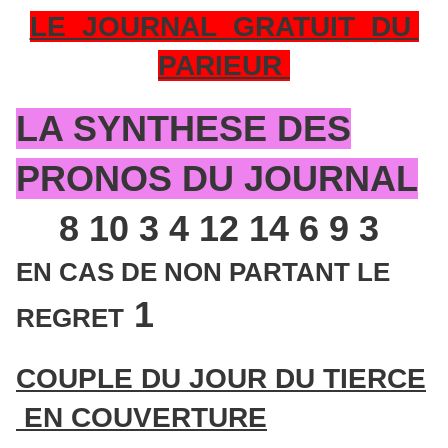
LE JOURNAL GRATUIT DU
PARIEUR
LA SYNTHESE DES
PRONOS DU JOURNAL
8 10 3 4 12 14 6 9 3
EN CAS DE NON PARTANT LE
1
REGRET
COUPLE DU JOUR DU TIERCE
EN COUVERTURE