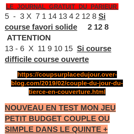
LE JOURNAL GRATUIT DU PARIEUR
5 - 3 X 7 1 14 13 4 2 12 8
Si
course favori solide
2 12 8
ATTENTION
13 - 6 X 11 9 10 15
Si course
difficile course ouverte
https://coupsurplacedujour.over-
blog.com/2019/02/couple-du-jour-du-
tierce-en-couverture.html
NOUVEAU EN TEST MON JEU
PETIT BUDGET COUPLE OU
SIMPLE DANS LE QUINTE +