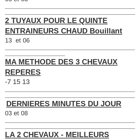
____________________________________________________
____________________________________________________
2 TUYAUX POUR LE QUINTE
ENTRAINEURS CHAUD Bouillant
13 et 06
____________________________________________________
________________________
MA METHODE DES 3 CHEVAUX
REPERES
-7 15 13
____________________________________________________
____________________________________________________
DERNIERES MINUTES DU JOUR
03 et 08
____________________________________________________
____________________________________________________
LA 2 CHEVAUX - MEILLEURS