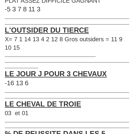
PLAT ASSEZ DIFFICILE GAGNANT
-5 3 7 8 11 3
____________________________________________________
____________________________________________________
L'OUTSIDER DU TIERCE
X= 7 1 14 13 4 2 12 8 Gros outsiders = 11 9
10 15
______________________________________
____________________________________________________
______________
LE JOUR J POUR 3 CHEVAUX
-16 13 6
____________________________________________________
____________________________________________________
LE CHEVAL DE TROIE
03 et 01
____________________________________________________
____________________________________________________
% DE REUSSITE DANS LES 5