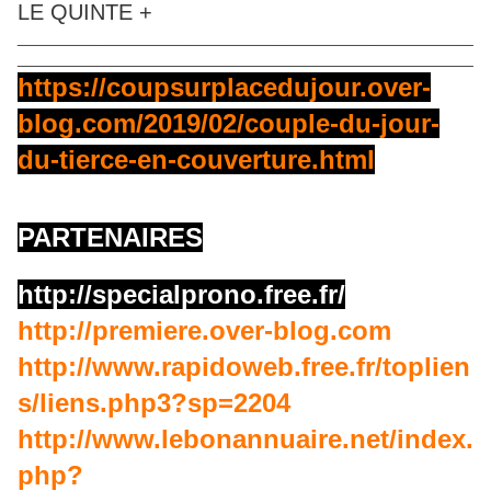
LE QUINTE +
____________________________________________________
____________________________________________________
https://coupsurplacedujour.over-
blog.com/2019/02/couple-du-jour-
du-tierce-en-couverture.html
PARTENAIRES
http://specialprono.free.fr/
http://premiere.over-blog.com
http://www.rapidoweb.free.fr/toplien
s/liens.php3?sp=2204
http://www.lebonannuaire.net/index.
php?