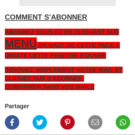
COMMENT S'ABONNER
ABONNEZ VOUS ICI EN CLIQUANT SUR
MENU
EN HAUT DE CETTE PAGE A
DROITE CETTE FENETRE S'OUVRE
INDIQUEZ SIMPLEMENT VOTRE MAIL ET
CLIQUEZ SUR S'ABONNER
CONFIRMER DANS VOS MAILS
Partager