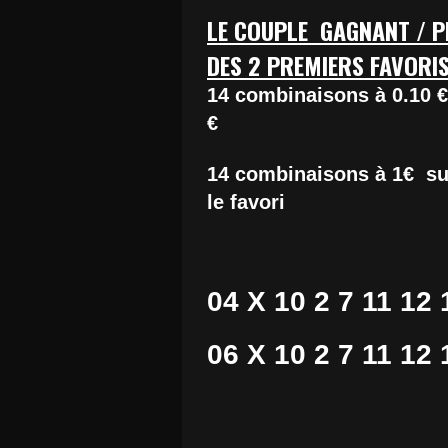
LE COUPLE GAGNANT / P
DES 2 PREMIERS FAVORI
14 combinaisons à 0.10 
€
14 combinaisons à 1€ sur
le favori
04 X 10 2 7 11 12 
06 X 10 2 7 11 12 