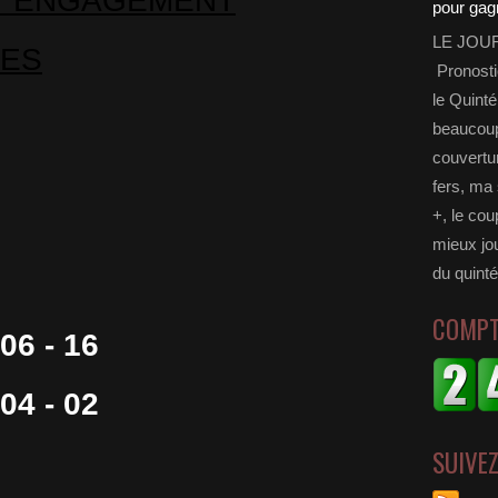
L 'ENGAGEMENT
LE JOU
NES
Pronosti
Subscribe Now
le Quinté
beaucoup 
couvertur
fers, ma 
+, le cou
mieux jou
du quinté
COMPT
6 - 16
4 - 02
SUIVE