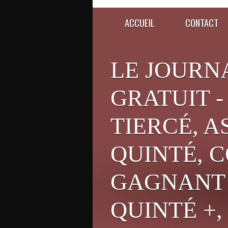
ACCUEIL
CONTACT
LE JOURN
GRATUIT -
TIERCÉ, A
QUINTÉ, C
GAGNANT 
QUINTÉ +