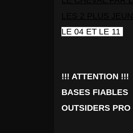
LE CHEVAL PAR 
LES 2 PLUS JEU
LE 04 ET LE 11
!!! ATTENTION !!!
BASES FIABLES 0
OUTSIDERS PRO 0