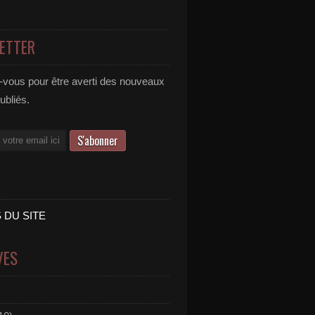
ETTER
vous pour être averti des nouveaux
publiés.
 DU SITE
VES