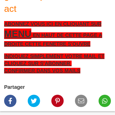
act
ABONNEZ VOUS ICI EN CLIQUANT SUR
MENU
EN HAUT DE CETTE PAGE A
DROITE CETTE FENETRE S'OUVRE
INDIQUEZ SIMPLEMENT VOTRE MAIL ET
CLIQUEZ SUR S'ABONNER
CONFIRMER DANS VOS MAILS
Partager