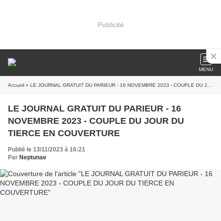
Publicité
MENU
Accueil
» LE JOURNAL GRATUIT DU PARIEUR - 16 NOVEMBRE 2023 - COUPLE DU JOUR DU TIERCE EN COUVERTURE
LE JOURNAL GRATUIT DU PARIEUR - 16
NOVEMBRE 2023 - COUPLE DU JOUR DU
TIERCE EN COUVERTURE
Publié le 13/11/2023 à 16:21
Par
Neptunae