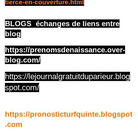
tierce-en-couverture.html
BLOGS échanges de liens entre
blog
https://prenomsdenaissance.over-
blog.com/
https://lejournalgratuitduparieur.blog
spot.com/
https://pronosticturfquinte.blogspot
.com