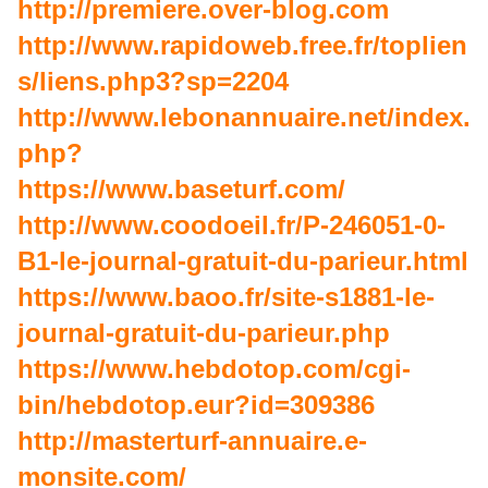
http://premiere.over-blog.com
http://www.rapidoweb.free.fr/toplien
s/liens.php3?sp=2204
http://www.lebonannuaire.net/index.
php?
https://www.baseturf.com/
http://www.coodoeil.fr/P-246051-0-
B1-le-journal-gratuit-du-parieur.html
https://www.baoo.fr/site-s1881-le-
journal-gratuit-du-parieur.php
https://www.hebdotop.com/cgi-
bin/hebdotop.eur?id=309386
http://masterturf-annuaire.e-
monsite.com/