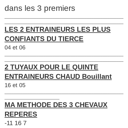
dans les 3 premiers
____________________________________________________
____________________________________________________
LES 2 ENTRAINEURS LES PLUS
CONFIANTS DU TIERCE
04 et 06
____________________________________________________
____________________________________________________
2 TUYAUX POUR LE QUINTE
ENTRAINEURS CHAUD Bouillant
16 et 05
____________________________________________________
________________________
MA METHODE DES 3 CHEVAUX
REPERES
-11 16 7