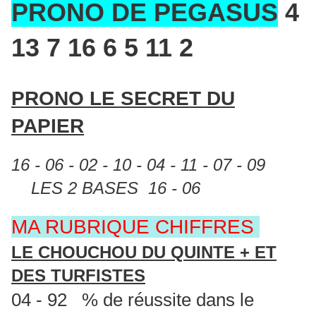
PRONO DE PEGASUS
4
13 7 16 6 5 11 2
PRONO LE SECRET DU
PAPIER
16 - 06 - 02 - 10 - 04 - 11 - 07 - 09
LES 2 BASES 16 - 06
MA RUBRIQUE CHIFFRES
LE CHOUCHOU DU QUINTE + ET
DES TURFISTES
04 - 92 % de réussite dans le