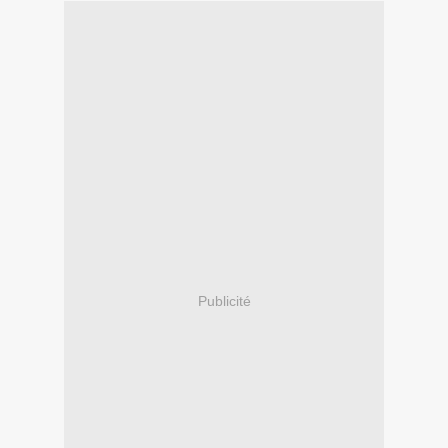
Publicité