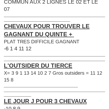
COMMUN AUX 2 LIGNES LE 02 ET LE
07
____________________________________________________
__________________________________
CHEVAUX POUR TROUVER LE
GAGNANT DU QUINTE +
PLAT TRES DIFFICILE GAGNANT
-6 1 4 11 12
____________________________________________________
____________________________________________________
L'OUTSIDER DU TIERCE
X= 3 9 1 13 14 10 2 7
Gros outsiders = 11 12
15 8
______________________________________
____________________________________________________
______________
LE JOUR J POUR 3 CHEVAUX
-10 8 9