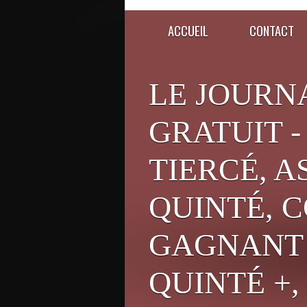
ACCUEIL
CONTACT
LE JOURN
GRATUIT -
TIERCÉ, A
QUINTÉ, C
GAGNANT 
QUINTÉ +