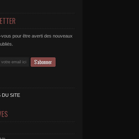
ETTER
vous pour être averti des nouveaux
publiés.
 DU SITE
VES