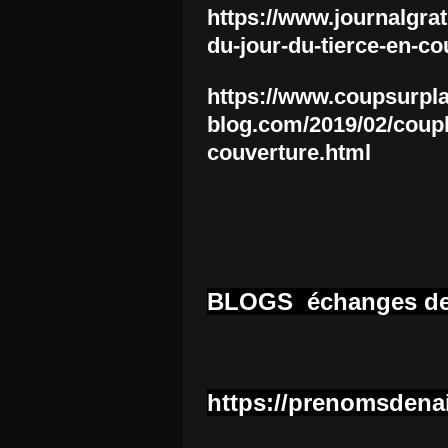
https://www.journalgra
du-jour-du-tierce-en-co
https://www.coupsurpla
blog.com/2019/02/coupl
couverture.html
BLOGS échanges de l
https://prenomsdena