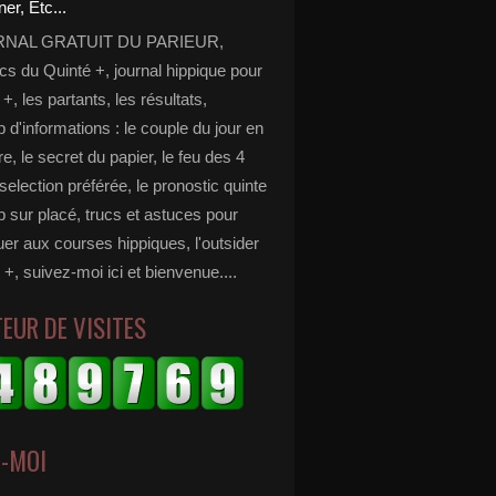
RNAL GRATUIT DU PARIEUR,
cs du Quinté +, journal hippique pour
 +, les partants, les résultats,
d'informations : le couple du jour en
e, le secret du papier, le feu des 4
selection préférée, le pronostic quinte
p sur placé, trucs et astuces pour
er aux courses hippiques, l'outsider
 +, suivez-moi ici et bienvenue....
EUR DE VISITES
Z-MOI