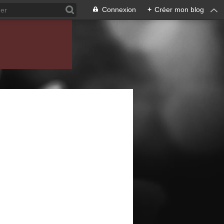
Connexion
+
Créer mon blog