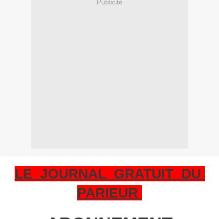
Publicité
LE JOURNAL GRATUIT DU
PARIEUR