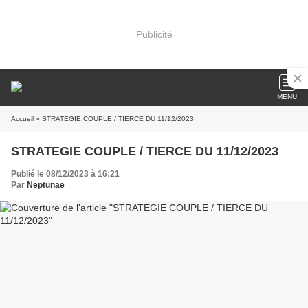
Publicité
MENU
Accueil
» STRATEGIE COUPLE / TIERCE DU 11/12/2023
STRATEGIE COUPLE / TIERCE DU 11/12/2023
Publié le 08/12/2023 à 16:21
Par
Neptunae