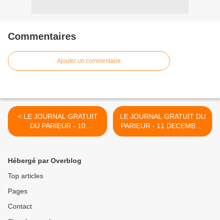
Commentaires
Ajouter un commentaire
< LE JOURNAL GRATUIT
LE JOURNAL GRATUIT DU
DU PARIEUR - 10
PARIEUR - 11 DECEMBRE
DECEMBRE 2023 -
2023 - COUPLE DU JOUR
COUPLE DU JOUR DU
DU TIERCE EN
TIERCE EN COUVERTURE
COUVERTURE >
Hébergé par Overblog
Top articles
Pages
Contact