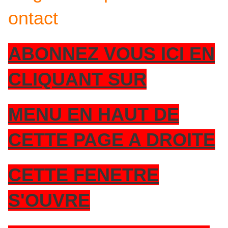
ontact
ABONNEZ VOUS ICI EN
CLIQUANT SUR
MENU EN HAUT DE
CETTE PAGE A DROITE
CETTE FENETRE
S'OUVRE