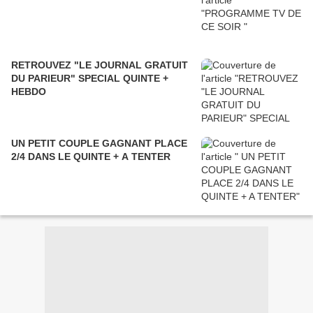
RETROUVEZ "LE JOURNAL GRATUIT
DU PARIEUR" SPECIAL QUINTE +
HEBDO
UN PETIT COUPLE GAGNANT PLACE
2/4 DANS LE QUINTE + A TENTER