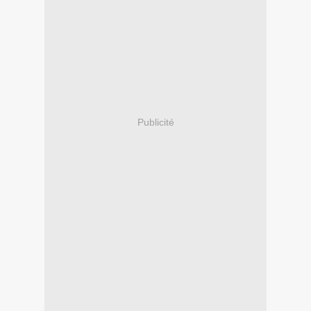
Publicité