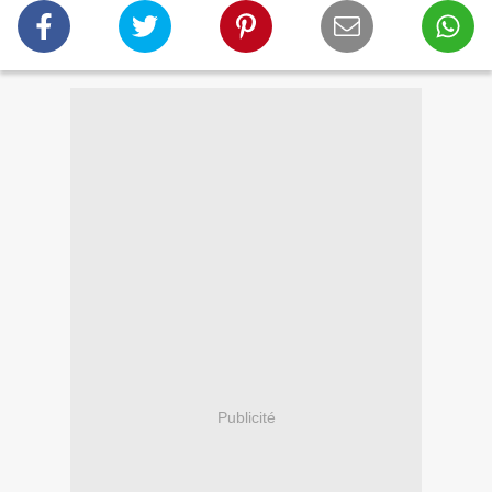
Publicité