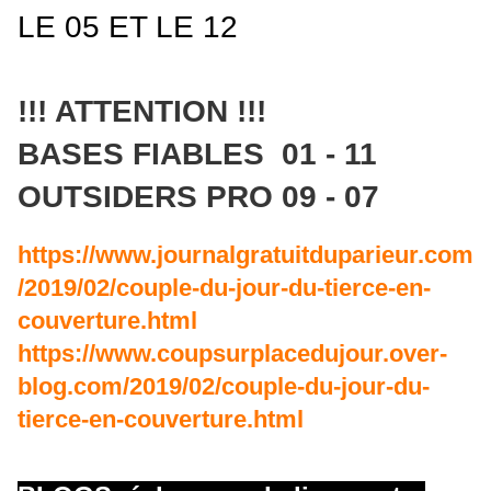
LE 05 ET LE 12
!!! ATTENTION !!!
BASES FIABLES 01 - 11
OUTSIDERS PRO 09 - 07
https://www.journalgratuitduparieur.com
/2019/02/couple-du-jour-du-tierce-en-
couverture.html
https://www.coupsurplacedujour.over-
blog.com/2019/02/couple-du-jour-du-
tierce-en-couverture.html