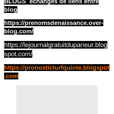
BLOGS échanges de liens entre
blog
https://prenomsdenaissance.over-
blog.com/
https://lejournalgratuitduparieur.blog
spot.com/
https://pronosticturfquinte.blogspot
.com