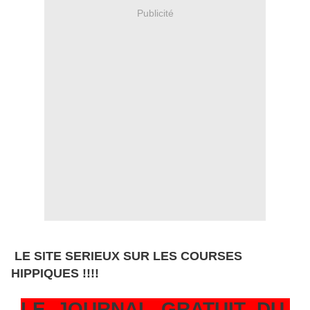
Publicité
LE SITE SERIEUX SUR LES COURSES
HIPPIQUES !!!!
LE JOURNAL GRATUIT DU