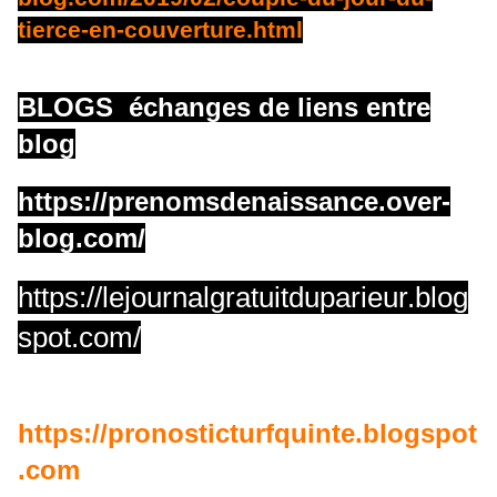
tierce-en-couverture.html
BLOGS échanges de liens entre
blog
https://prenomsdenaissance.over-
blog.com/
https://lejournalgratuitduparieur.blog
spot.com/
https://pronosticturfquinte.blogspot
.com