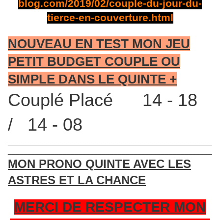
blog.com/2019/02/couple-du-jour-du-
tierce-en-couverture.html
NOUVEAU EN TEST MON JEU
PETIT BUDGET COUPLE OU
SIMPLE DANS LE QUINTE +
Couplé Placé 14 - 18
/ 14 - 08
____________________________________________________
____________________________________________________
MON PRONO QUINTE AVEC LES
ASTRES ET LA CHANCE
MERCI DE RESPECTER MON