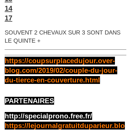
14
17
SOUVENT 2 CHEVAUX SUR 3 SONT DANS
LE QUINTE +
____________________________________________________
____________________________________________________
https://coupsurplacedujour.over-
blog.com/2019/02/couple-du-jour-
du-tierce-en-couverture.html
PARTENAIRES
http://specialprono.free.fr/
https://lejournalgratuitduparieur.blo