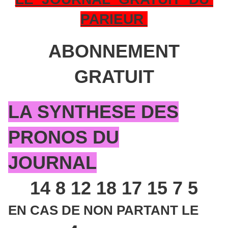
PARIEUR
ABONNEMENT
GRATUIT
LA SYNTHESE DES
PRONOS DU
JOURNAL
14 8 12 18 17 15 7 5
EN CAS DE NON PARTANT LE