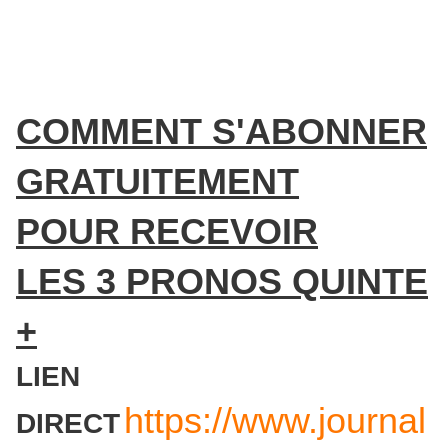
COMMENT S'ABONNER
GRATUITEMENT
POUR RECEVOIR
LES 3 PRONOS QUINTE
+
LIEN
https://www.journal
DIRECT