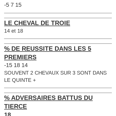
-5 7 15
____________________________________________________
____________________________________________________
LE CHEVAL DE TROIE
14 et 18
____________________________________________________
____________________________________________________
% DE REUSSITE DANS LES 5
PREMIERS
-15 18 14
SOUVENT 2 CHEVAUX SUR 3 SONT DANS
LE QUINTE +
____________________________________________________
____________________________________________________
% ADVERSAIRES BATTUS DU
TIERCE
18