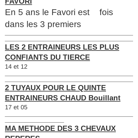
FAVORI
En 5 ans le Favori est fois
dans les 3 premiers
____________________________________________________
____________________________________________________
LES 2 ENTRAINEURS LES PLUS
CONFIANTS DU TIERCE
14 et 12
____________________________________________________
____________________________________________________
2 TUYAUX POUR LE QUINTE
ENTRAINEURS CHAUD Bouillant
17 et 05
____________________________________________________
________________________
MA METHODE DES 3 CHEVAUX