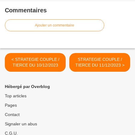
Commentaires
Ajouter un commentaire
< STRATEGIE COUPLE /
STRATEGIE COUPLE /
TIERCE DU 10/12/2023
TIERCE DU 11/12/2023 >
Hébergé par Overblog
Top articles
Pages
Contact
Signaler un abus
C.G.U.