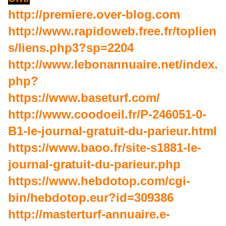
http://premiere.over-blog.com
http://www.rapidoweb.free.fr/toplien
s/liens.php3?sp=2204
http://www.lebonannuaire.net/index.
php?
https://www.baseturf.com/
http://www.coodoeil.fr/P-246051-0-
B1-le-journal-gratuit-du-parieur.html
https://www.baoo.fr/site-s1881-le-
journal-gratuit-du-parieur.php
https://www.hebdotop.com/cgi-
bin/hebdotop.eur?id=309386
http://masterturf-annuaire.e-