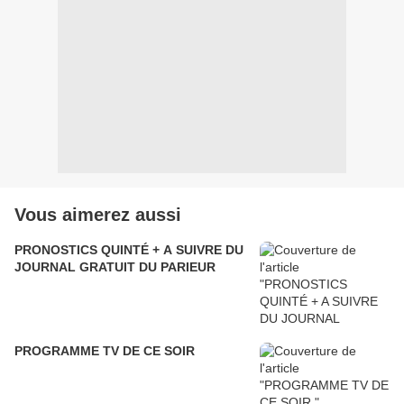
Vous aimerez aussi
PRONOSTICS QUINTÉ + A SUIVRE DU
JOURNAL GRATUIT DU PARIEUR
PROGRAMME TV DE CE SOIR