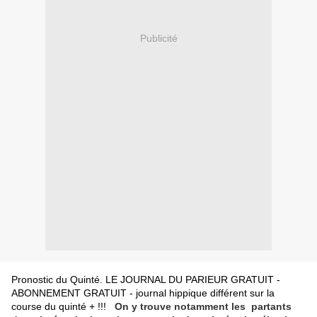
Publicité
Pronostic du Quinté
. LE JOURNAL DU PARIEUR GRATUIT -
ABONNEMENT GRATUIT - journal hippique différent sur la
course du quinté + !!!
On y trouve notamment les partants