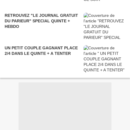
RETROUVEZ "LE JOURNAL GRATUIT
DU PARIEUR" SPECIAL QUINTE +
HEBDO
UN PETIT COUPLE GAGNANT PLACE
2/4 DANS LE QUINTE + A TENTER