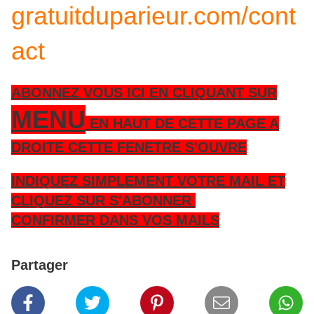
gratuitduparieur.com/cont
act
ABONNEZ VOUS ICI EN CLIQUANT SUR
MENU
EN HAUT DE CETTE PAGE A
DROITE CETTE FENETRE S'OUVRE
INDIQUEZ SIMPLEMENT VOTRE MAIL ET
CLIQUEZ SUR S'ABONNER
CONFIRMER DANS VOS MAILS
Partager