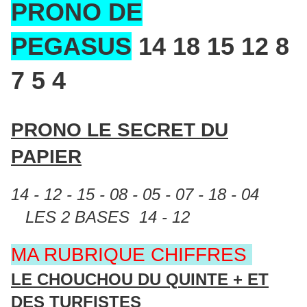
PRONO DE
PEGASUS
14 18 15 12 8
7 5 4
PRONO LE SECRET DU
PAPIER
14 - 12 - 15 - 08 - 05 - 07 - 18 - 04
LES 2 BASES 14 - 12
MA RUBRIQUE CHIFFRES
LE CHOUCHOU DU QUINTE + ET
DES TURFISTES