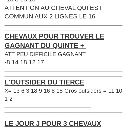
ATTENTION AU CHEVAL QUI EST
COMMUN AUX 2 LIGNES LE 16
____________________________________________________
__________________________________
CHEVAUX POUR TROUVER LE
GAGNANT DU QUINTE +
ATT PEU DIFFICILE GAGNANT
-8 14 18 12 17
____________________________________________________
____________________________________________________
L'OUTSIDER DU TIERCE
X= 13 6 3 18 9 16 8 15
Gros outsiders = 11 10
1 2
______________________________________
____________________________________________________
______________
LE JOUR J POUR 3 CHEVAUX