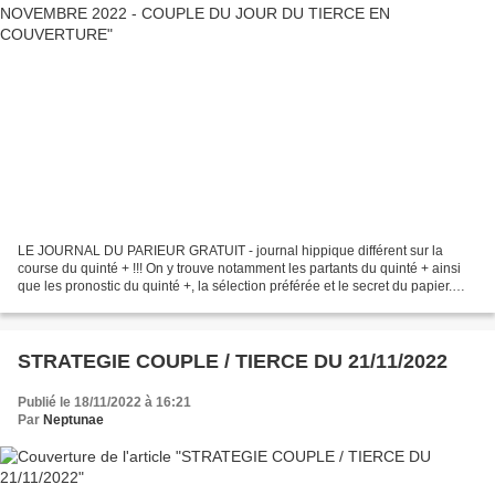
LE JOURNAL DU PARIEUR GRATUIT - journal hippique différent sur la
course du quinté + !!! On y trouve notamment les partants du quinté + ainsi
que les pronostic du quinté +, la sélection préférée et le secret du papier.
Chaque jour, le journal s'appuie...
STRATEGIE COUPLE / TIERCE DU 21/11/2022
Publié le 18/11/2022 à 16:21
Par
Neptunae