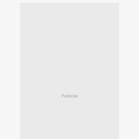
Publicité