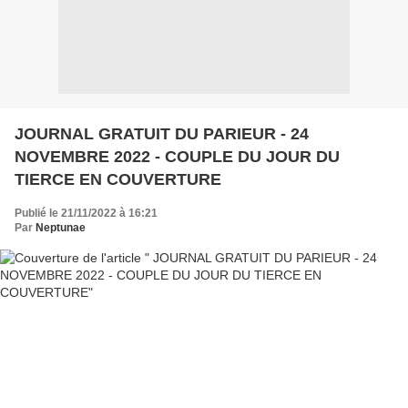
JOURNAL GRATUIT DU PARIEUR - 24
NOVEMBRE 2022 - COUPLE DU JOUR DU
TIERCE EN COUVERTURE
Publié le 21/11/2022 à 16:21
Par
Neptunae