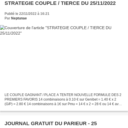
STRATEGIE COUPLE / TIERCE DU 25/11/2022
Publié le 22/11/2022 à 16:21
Par
Neptunae
LE COUPLE GAGNANT / PLACE A TENTER NOUVELLE FORMULE DES 2
PREMIERS FAVORIS 14 combinaisons à 0.10 € sur Genibet = 1.40 € x 2
(G/P) = 2.80 € 14 combinaisons à 1€ sur Pmu = 14 € x 2 = 28 € ou 14 € avec
le favori 09 X 2 7 14 10 3 13 12 08 X 2 7 14 10 3 13...
JOURNAL GRATUIT DU PARIEUR - 25