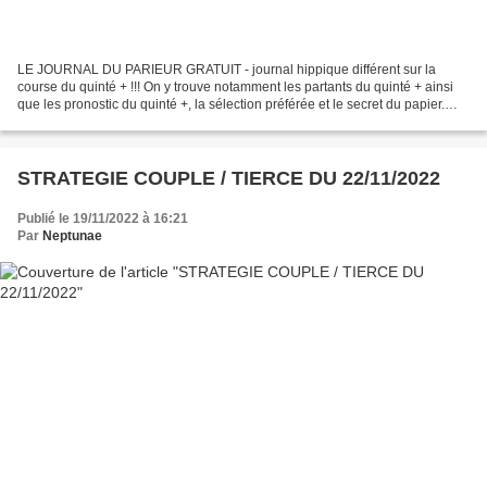
LE JOURNAL DU PARIEUR GRATUIT - journal hippique différent sur la
course du quinté + !!! On y trouve notamment les partants du quinté + ainsi
que les pronostic du quinté +, la sélection préférée et le secret du papier.
Chaque jour, le journal s'appuie...
STRATEGIE COUPLE / TIERCE DU 22/11/2022
Publié le 19/11/2022 à 16:21
Par
Neptunae