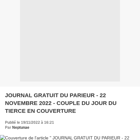
JOURNAL GRATUIT DU PARIEUR - 22
NOVEMBRE 2022 - COUPLE DU JOUR DU
TIERCE EN COUVERTURE
Publié le 19/11/2022 à 16:21
Par
Neptunae