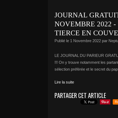
JOURNAL GRATUIT
NOVEMBRE 2022 -
TIERCE EN COUV
Publié le
1 Novembre 2022
par Nept
LE JOURNAL DU PARIEUR GRATUIT - jo
!!! On y trouve notamment les partant
sélection préférée et le secret du papi
Lire la suite
PARTAGER CET ARTICLE
R