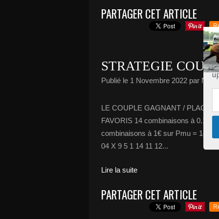
PARTAGER CET ARTICLE
R
Si
STRATEGIE COUPLE
u
Publié le
1 Novembre 2022
par Nept
LE COUPLE GAGNANT / PLACE 
FAVORIS 14 combinaisons à 0.10 € su
combinaisons à 1€ sur Pmu = 14 € x 2
04 X 9 5 1 14 11 12...
Lire la suite
PARTAGER CET ARTICLE
R