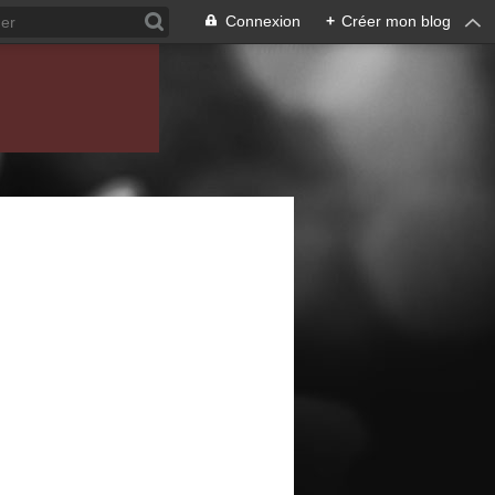
Connexion
+
Créer mon blog