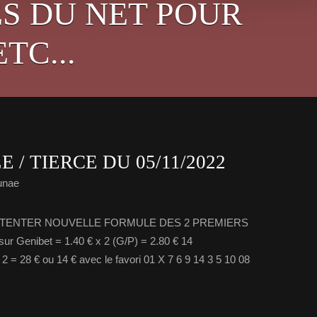
S DU NET POUR
TC...
 / TIERCE DU 05/11/2022
unae
A TENTER NOUVELLE FORMULE DES 2 PREMIERS
r Genibet = 1.40 € x 2 (G/P) = 2.80 € 14
 = 28 € ou 14 € avec le favori 01 X 7 6 9 14 3 5 10 08