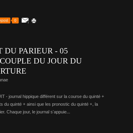
epost
0
 DU PARIEUR - 05
 COUPLE DU JOUR DU
ERTURE
unae
urnal hippique différent sur la course du quinté +
s du quinté + ainsi que les pronostic du quinté +, la
er. Chaque jour, le journal s'appuie...