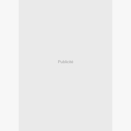
Publicité