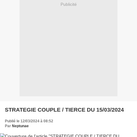
Publicité
STRATEGIE COUPLE / TIERCE DU 15/03/2024
Publié le 12/03/2024 à 08:52
Par
Neptunae