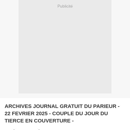
Publicité
ARCHIVES JOURNAL GRATUIT DU PARIEUR -
22 FEVRIER 2025 - COUPLE DU JOUR DU
TIERCE EN COUVERTURE -