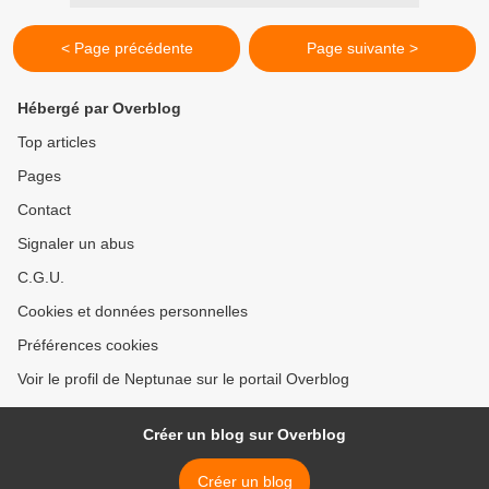
< Page précédente
Page suivante >
Hébergé par Overblog
Top articles
Pages
Contact
Signaler un abus
C.G.U.
Cookies et données personnelles
Préférences cookies
Voir le profil de Neptunae sur le portail Overblog
Créer un blog sur Overblog
Créer un blog