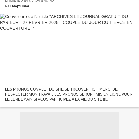
Publié le 23/12/2024 à 16:42
Par
Neptunae
LES PRONOS COMPLET DU SITE SE TROUVENT ICI : MERCI DE
RESPECTER MON TRAVAIL LES PRONOS SERONT MIS EN LIGNE POUR
LE LENDEMAIN SI VOUS PARTICIPEZ A LA VIE DU SITE !!!
https://basepronochevalduquinte.blogspot.com
https://chevaldelareunionchevaldujour.blogspot.com...