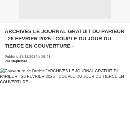
ARCHIVES LE JOURNAL GRATUIT DU PARIEUR
- 26 FEVRIER 2025 - COUPLE DU JOUR DU
TIERCE EN COUVERTURE -
Publié le 23/12/2024 à 16:41
Par
Neptunae