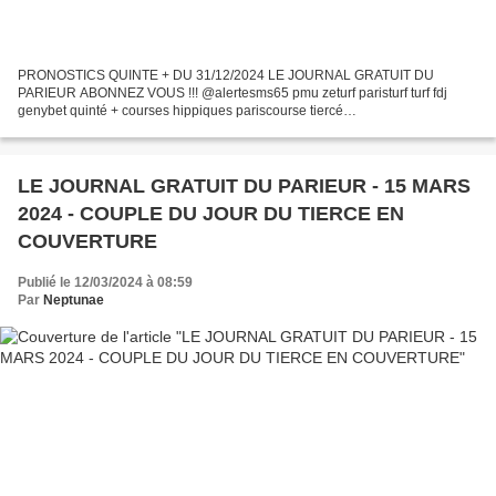
PRONOSTICS QUINTE + DU 31/12/2024 LE JOURNAL GRATUIT DU
PARIEUR ABONNEZ VOUS !!! @alertesms65 pmu zeturf paristurf turf fdj
genybet quinté + courses hippiques pariscourse tiercé
journalgratuitduparieur.com basepronochevalduquinte.blogspot.com
chevaldelareunionchevaldujour.blogspot.com...
LE JOURNAL GRATUIT DU PARIEUR - 15 MARS
2024 - COUPLE DU JOUR DU TIERCE EN
COUVERTURE
Publié le 12/03/2024 à 08:59
Par
Neptunae