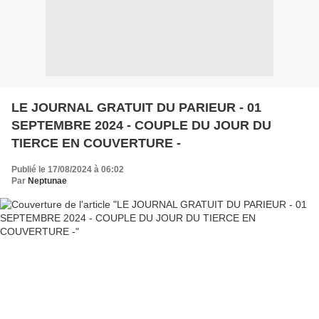
LE JOURNAL GRATUIT DU PARIEUR - 01
SEPTEMBRE 2024 - COUPLE DU JOUR DU
TIERCE EN COUVERTURE -
Publié le 17/08/2024 à 06:02
Par
Neptunae