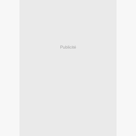
Publicité