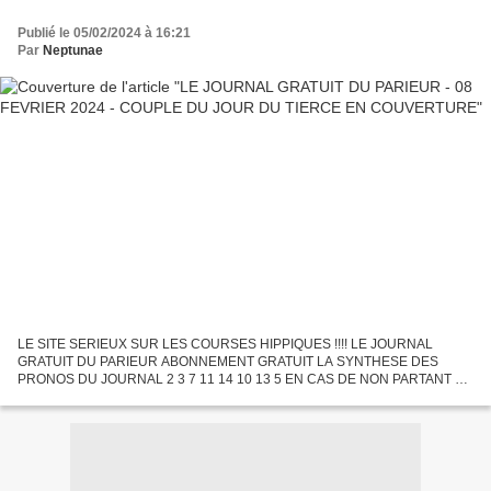
Publié le 05/02/2024 à 16:21
Par
Neptunae
LE SITE SERIEUX SUR LES COURSES HIPPIQUES !!!! LE JOURNAL
GRATUIT DU PARIEUR ABONNEMENT GRATUIT LA SYNTHESE DES
PRONOS DU JOURNAL 2 3 7 11 14 10 13 5 EN CAS DE NON PARTANT LE
REGRET 6 LES 3 BONNES BASES QUINTE + COUPLE DU JOUR DU
TIERCE EN COUVERTURE...