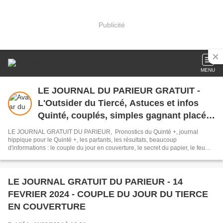
Publicité
MENU
LE JOURNAL DU PARIEUR GRATUIT -
L'Outsider du Tiercé, Astuces et infos
Quinté, couplés, simples gagnant placé,
Pronos quinté +, meilleurs rubriques du
LE JOURNAL GRATUIT DU PARIEUR, Pronostics du Quinté +, journal
net pour gagner, Etc...
hippique pour le Quinté +, les partants, les résultats, beaucoup
d'informations : le couple du jour en couverture, le secret du papier, le feu
des 4 fers, ma selection préférée, le pronostic quinte +, le coup sur placé,
trucs et astuces pour mieux jouer aux courses hippiques, l'outsider du quinté
+, suivez-moi ici et bienvenue....
LE JOURNAL GRATUIT DU PARIEUR - 14
FEVRIER 2024 - COUPLE DU JOUR DU TIERCE
EN COUVERTURE