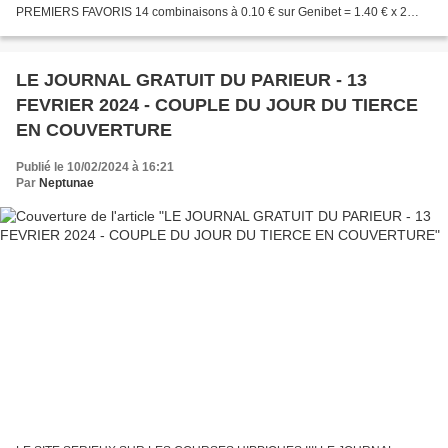
PREMIERS FAVORIS 14 combinaisons à 0.10 € sur Genibet = 1.40 € x 2
(G/P) = 2.80 € 14 combinaisons à 1€ sur Pmu = 14 € x 2 = 28 € ou 14 € avec
le...
LE JOURNAL GRATUIT DU PARIEUR - 13
FEVRIER 2024 - COUPLE DU JOUR DU TIERCE
EN COUVERTURE
Publié le 10/02/2024 à 16:21
Par
Neptunae