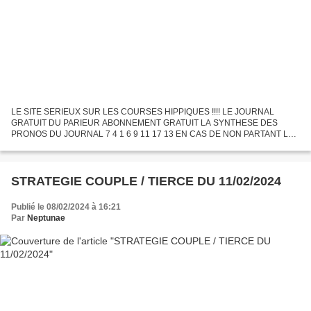
LE SITE SERIEUX SUR LES COURSES HIPPIQUES !!!! LE JOURNAL
GRATUIT DU PARIEUR ABONNEMENT GRATUIT LA SYNTHESE DES
PRONOS DU JOURNAL 7 4 1 6 9 11 17 13 EN CAS DE NON PARTANT LE
REGRET 18 LES 3 BONNES BASES QUINTE + COUPLE DU JOUR DU
TIERCE EN COUVERTURE...
STRATEGIE COUPLE / TIERCE DU 11/02/2024
Publié le 08/02/2024 à 16:21
Par
Neptunae