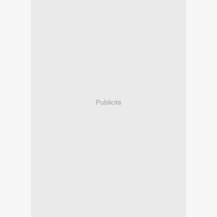
Publicité