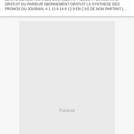
GRATUIT DU PARIEUR ABONNEMENT GRATUIT LA SYNTHESE DES
PRONOS DU JOURNAL 4 1 13 6 14 8 12 9 EN CAS DE NON PARTANT LE
REGRET 7 LES 3 BONNES BASES QUINTE + COUPLE DU JOUR DU
TIERCE EN COUVERTURE LE...
Publicité