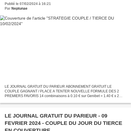
Publié le 07/02/2024 à 16:21
Par
Neptunae
LE JOURNAL GRATUIT DU PARIEUR ABONNEMENT GRATUIT LE
COUPLE GAGNANT / PLACE A TENTER NOUVELLE FORMULE DES 2
PREMIERS FAVORIS 14 combinaisons à 0.10 € sur Genibet = 1.40 € x 2
(G/P) = 2.80 € 14 combinaisons à 1€ sur Pmu = 14 € x 2 = 28 € ou 14 € avec
le...
LE JOURNAL GRATUIT DU PARIEUR - 09
FEVRIER 2024 - COUPLE DU JOUR DU TIERCE
EN COUVERTURE